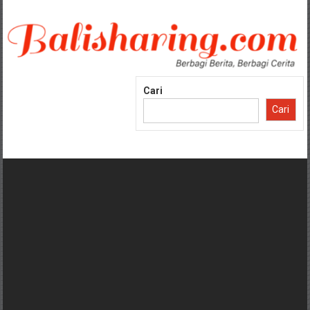
Lompat
ke
konten
Cari
Cari