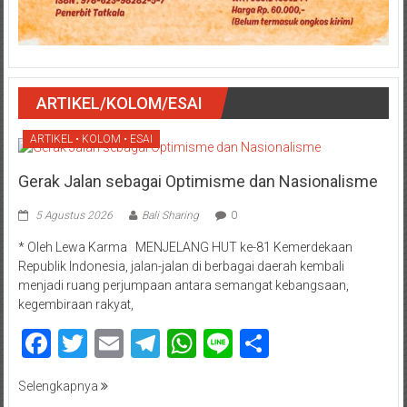
ARTIKEL/KOLOM/ESAI
ARTIKEL • KOLOM • ESAI
Gerak Jalan sebagai Optimisme dan Nasionalisme
5 Agustus 2026
Bali Sharing
0
* Oleh Lewa Karma MENJELANG HUT ke-81 Kemerdekaan
Republik Indonesia, jalan-jalan di berbagai daerah kembali
menjadi ruang perjumpaan antara semangat kebangsaan,
kegembiraan rakyat,
Facebook
Twitter
Email
Telegram
WhatsApp
Line
Share
Selengkapnya