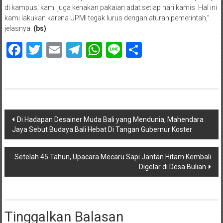
di kampus, kami juga kenakan pakaian adat setiap hari kamis. Hal ini
kami lakukan karena UPMI tegak lurus dengan aturan pemerintah,”
jelasnya.
(bs)
Facebook
Twitter
Email
Telegram
WhatsApp
Line
Share
Navigasi
Di Hadapan Desainer Muda Bali yang Mendunia, Mahendara
Jaya Sebut Budaya Bali Hebat Di Tangan Gubernur Koster
pos
Setelah 45 Tahun, Upacara Mecaru Sapi Jantan Hitam Kembali
Digelar di Desa Bulian
Tinggalkan Balasan