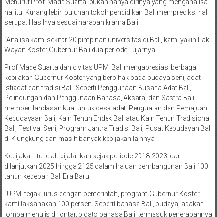
Menurut Prof. Made Suarta, bukan hanya dirinya yang menganalisa
hal itu. Kurang lebih puluhan tokoh pendidikan Bali memprediksi hal
serupa. Hasilnya sesuai harapan krama Bali.
“Analisa kami sekitar 20 pimpinan universitas di Bali, kami yakin Pak
Wayan Koster Gubernur Bali dua periode,” ujarnya.
Prof Made Suarta dan civitas UPMI Bali mengapresiasi berbagai
kebijakan Gubernur Koster yang berpihak pada budaya seni, adat
istiadat dan tradisi Bali. Seperti Penggunaan Busana Adat Bali,
Pelindungan dan Penggunaan Bahasa, Aksara, dan Sastra Bali,
memberi landasan kuat untuk desa adat. Penguatan dan Pemajuan
Kebudayaan Bali, Kain Tenun Endek Bali atau Kain Tenun Tradisional
Bali, Festival Seni, Program Jantra Tradisi Bali, Pusat Kebudayan Bali
di Klungkung dan masih banyak kebijakan lainnya.
Kebijakan itu telah dijalankan sejak periode 2018-2023, dan
dilanjutkan 2025 hingga 2125 dalam haluan pembangunan Bali 100
tahun kedepan Bali Era Baru.
“UPMI tegak lurus dengan pemerintah, program Gubernur Koster
kami laksanakan 100 persen. Seperti bahasa Bali, budaya, adakan
lomba menulis di lontar, pidato bahasa Bali, termasuk penerapannya