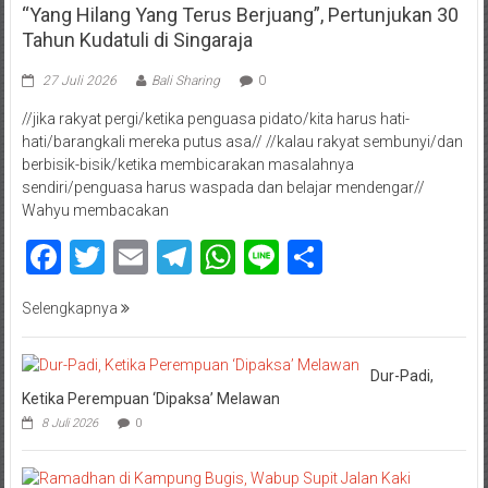
“Yang Hilang Yang Terus Berjuang”, Pertunjukan 30
Tahun Kudatuli di Singaraja
27 Juli 2026
Bali Sharing
0
//jika rakyat pergi/ketika penguasa pidato/kita harus hati-
hati/barangkali mereka putus asa// //kalau rakyat sembunyi/dan
berbisik-bisik/ketika membicarakan masalahnya
sendiri/penguasa harus waspada dan belajar mendengar//
Wahyu membacakan
Facebook
Twitter
Email
Telegram
WhatsApp
Line
Share
Selengkapnya
Dur-Padi,
Ketika Perempuan ‘Dipaksa’ Melawan
8 Juli 2026
0