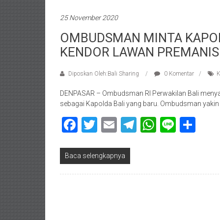
25 November 2020
OMBUDSMAN MINTA KAPOL
KENDOR LAWAN PREMANI
Diposkan Oleh:Bali Sharing
0 Komentar
K
DENPASAR – Ombudsman RI Perwakilan Bali menyamb
sebagai Kapolda Bali yang baru. Ombudsman yakin I
Facebook
Twitter
Email
Telegram
WhatsAp
Line
Sha
Baca selengkapnya