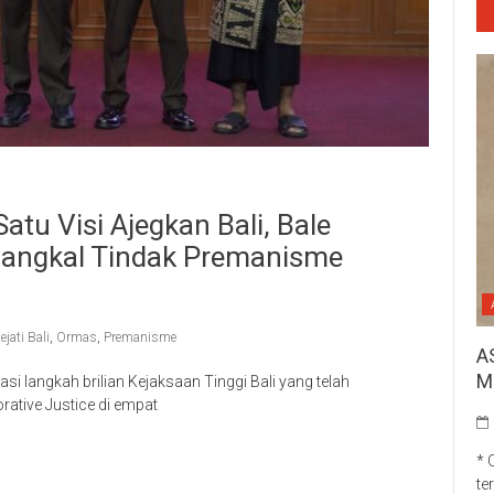
atu Visi Ajegkan Bali, Bale
angkal Tindak Premanisme
ejati Bali
,
Ormas
,
Premanisme
A
M
 langkah brilian Kejaksaan Tinggi Bali yang telah
ative Justice di empat
p
re
* 
te