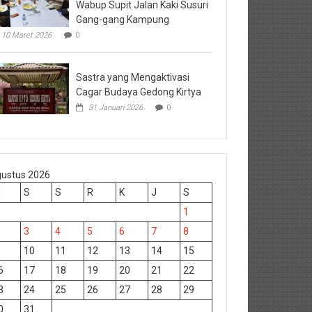
Wabup Supit Jalan Kaki Susuri
Gang-gang Kampung
10 Maret 2026
0
Sastra yang Mengaktivasi
Cagar Budaya Gedong Kirtya
31 Januari 2026
0
ustus 2026
M
S
S
R
K
J
S
1
3
4
5
6
7
8
10
11
12
13
14
15
6
17
18
19
20
21
22
3
24
25
26
27
28
29
0
31