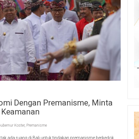
omi Dengan Premanisme, Minta
at Keamanan
ubernur Koster
,
Premanisme
ak ada ruang di Bali untuk tindakan premanisme berkedok