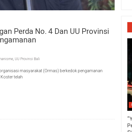
gan Perda No. 4 Dan UU Provinsi
Pengamanan
manisme
,
UU Provinsi Bali
al organisasi masyarakat (Ormas) berkedok pengamanan
Koster telah
p
re
“
P