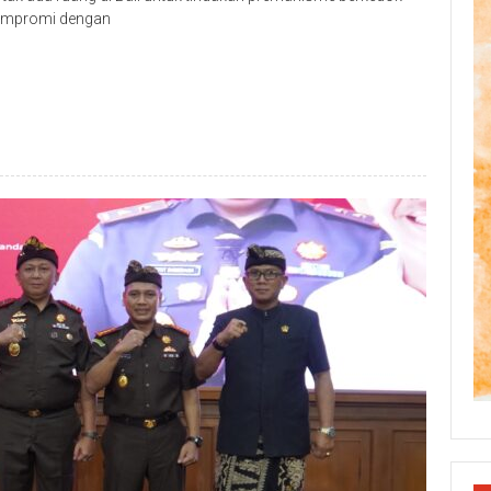
kompromi dengan
p
re