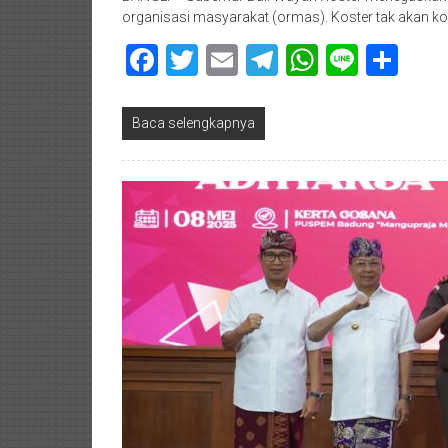
organisasi masyarakat (ormas). Koster tak akan 
Facebook
Twitter
Email
Telegram
WhatsAp
Line
Sha
Baca selengkapnya