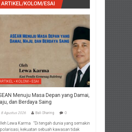
ARTIKEL/KOLOM/ESAI
ARTIKEL • KOLOM • ESAI
SEAN Menuju Masa Depan yang Damai,
aju, dan Berdaya Saing
8 Agustus 2026
Bali Sharing
0
Oleh Lewa Karma “Di tengah dunia yang semakin
rpolarisasi, kekuatan sebuah kawasan tidak