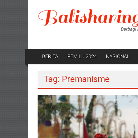
Lompat
ke
konten
BERITA
PEMILU 2024
NASIONAL
Tag: Premanisme