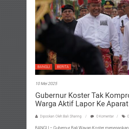
BANGLI
BERITA
10 Mei 2025
Gubernur Koster Tak Kompr
Warga Aktif Lapor Ke Apar
Diposkan Oleh:Bali Sharing
0 Komentar
G
BANGLI – Gubernur Bali Wayan Koster menegaskan t