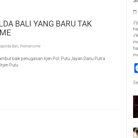
S
DA BALI YANG BARU TAK
//
ha
SME
//
me
apolda Bali
,
Premanisme
ha
m
ut baik penugasan Irjen Pol. Putu Jayan Danu Putra
rjen Putu
p
re
Se