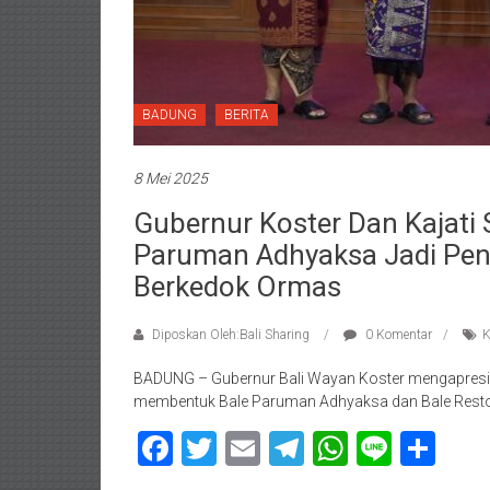
BADUNG
BERITA
8 Mei 2025
Gubernur Koster Dan Kajati S
Paruman Adhyaksa Jadi Pen
Berkedok Ormas
Diposkan Oleh:Bali Sharing
0 Komentar
K
BADUNG – Gubernur Bali Wayan Koster mengapresiasi
membentuk Bale Paruman Adhyaksa dan Bale Restor
Facebook
Twitter
Email
Telegram
WhatsAp
Line
Sha