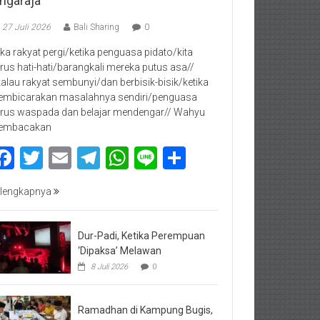
ingaraja
27 Juli 2026
Bali Sharing
0
jika rakyat pergi/ketika penguasa pidato/kita
rus hati-hati/barangkali mereka putus asa//
kalau rakyat sembunyi/dan berbisik-bisik/ketika
mbicarakan masalahnya sendiri/penguasa
rus waspada dan belajar mendengar// Wahyu
embacakan
Facebook
Twitter
Email
Telegram
WhatsApp
Line
Share
lengkapnya
Dur-Padi, Ketika Perempuan
‘Dipaksa’ Melawan
8 Juli 2026
0
Ramadhan di Kampung Bugis,