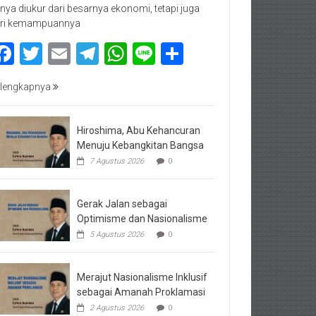
nya diukur dari besarnya ekonomi, tetapi juga
ri kemampuannya
Facebook
Twitter
Email
Telegram
WhatsApp
Line
Share
lengkapnya
Hiroshima, Abu Kehancuran
Menuju Kebangkitan Bangsa
7 Agustus 2026
0
Gerak Jalan sebagai
Optimisme dan Nasionalisme
5 Agustus 2026
0
Merajut Nasionalisme Inklusif
sebagai Amanah Proklamasi
2 Agustus 2026
0