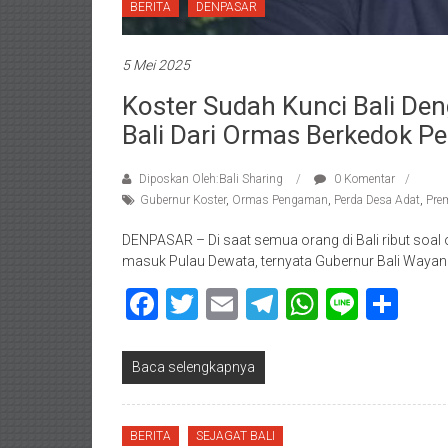
BERITA
DENPASAR
5 Mei 2025
Koster Sudah Kunci Bali Den
Bali Dari Ormas Berkedok 
Diposkan Oleh:Bali Sharing
0 Komentar
Gubernur Koster
,
Ormas Pengaman
,
Perda Desa Adat
,
Pre
DENPASAR – Di saat semua orang di Bali ribut so
masuk Pulau Dewata, ternyata Gubernur Bali Wayan 
Facebook
Twitter
Email
Telegram
WhatsAp
Line
Sha
Baca selengkapnya
BERITA
SEJAGAT BALI