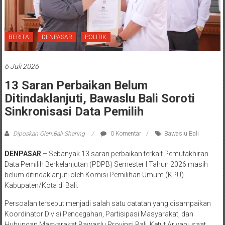
BERITA
DENPASAR
POLITIK
6 Juli 2026
13 Saran Perbaikan Belum
Ditindaklanjuti, Bawaslu Bali Soroti
Sinkronisasi Data Pemilih
Diposkan Oleh:Bali Sharing
0 Komentar
Bawaslu Bali
DENPASAR
– Sebanyak 13 saran perbaikan terkait Pemutakhiran
Data Pemilih Berkelanjutan (PDPB) Semester I Tahun 2026 masih
belum ditindaklanjuti oleh Komisi Pemilihan Umum (KPU)
Kabupaten/Kota di Bali.
Persoalan tersebut menjadi salah satu catatan yang disampaikan
Koordinator Divisi Pencegahan, Partisipasi Masyarakat, dan
Hubungan Masyarakat Bawaslu Provinsi Bali, Ketut Ariyani, saat