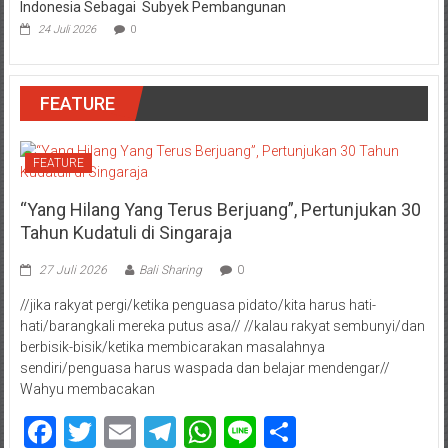
Indonesia Sebagai Subyek Pembangunan
24 Juli 2026
0
FEATURE
FEATURE
“Yang Hilang Yang Terus Berjuang”, Pertunjukan 30
Tahun Kudatuli di Singaraja
27 Juli 2026
Bali Sharing
0
//jika rakyat pergi/ketika penguasa pidato/kita harus hati-
hati/barangkali mereka putus asa// //kalau rakyat sembunyi/dan
berbisik-bisik/ketika membicarakan masalahnya
sendiri/penguasa harus waspada dan belajar mendengar//
Wahyu membacakan
Facebook
Twitter
Email
Telegram
WhatsApp
Line
Share