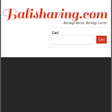
Lompat
ke
konten
Cari
Cari