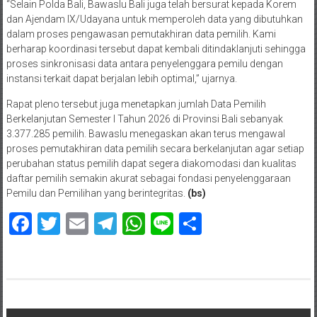
“Selain Polda Bali, Bawaslu Bali juga telah bersurat kepada Korem
dan Ajendam IX/Udayana untuk memperoleh data yang dibutuhkan
dalam proses pengawasan pemutakhiran data pemilih. Kami
berharap koordinasi tersebut dapat kembali ditindaklanjuti sehingga
proses sinkronisasi data antara penyelenggara pemilu dengan
instansi terkait dapat berjalan lebih optimal,” ujarnya.
Rapat pleno tersebut juga menetapkan jumlah Data Pemilih
Berkelanjutan Semester I Tahun 2026 di Provinsi Bali sebanyak
3.377.285 pemilih. Bawaslu menegaskan akan terus mengawal
proses pemutakhiran data pemilih secara berkelanjutan agar setiap
perubahan status pemilih dapat segera diakomodasi dan kualitas
daftar pemilih semakin akurat sebagai fondasi penyelenggaraan
Pemilu dan Pemilihan yang berintegritas.
(bs)
Facebook
Twitter
Email
Telegram
WhatsApp
Line
Share