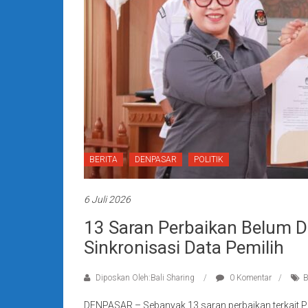
BERITA
DENPASAR
POLITIK
6 Juli 2026
13 Saran Perbaikan Belum Dit
Sinkronisasi Data Pemilih
Diposkan Oleh:Bali Sharing
0 Komentar
B
DENPASAR – Sebanyak 13 saran perbaikan terkait Pe