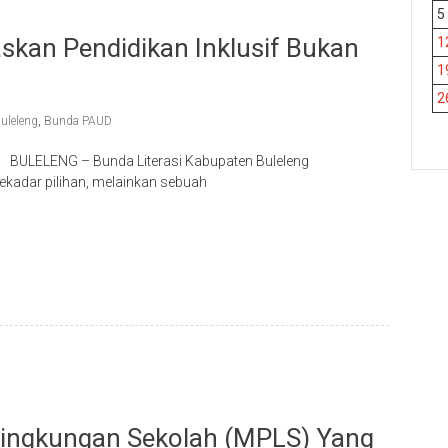
5
askan Pendidikan Inklusif Bukan
1
1
2
uleleng
,
Bunda PAUD
g BULELENG – Bunda Literasi Kabupaten Buleleng
ekadar pilihan, melainkan sebuah
p
re
ingkungan Sekolah (MPLS) Yang