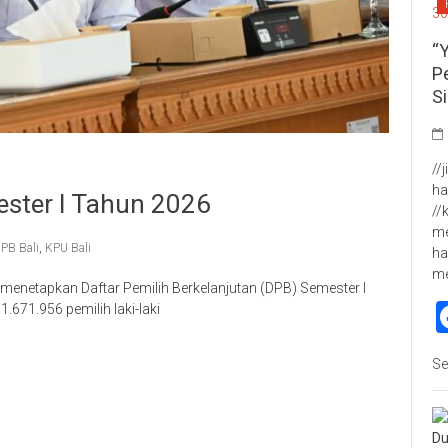
“
P
S
//
ha
ster I Tahun 2026
//
me
PB Bali
,
KPU Bali
ha
m
enetapkan Daftar Pemilih Berkelanjutan (DPB) Semester I
1.671.956 pemilih laki-laki
p
re
Se
Du