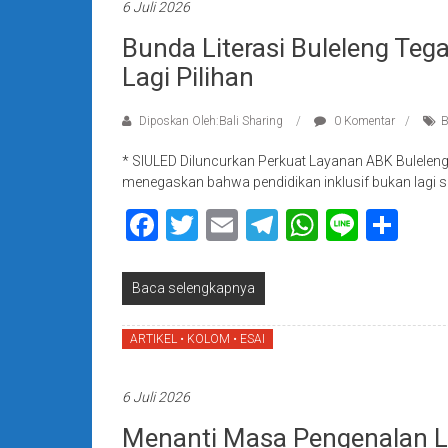
6 Juli 2026
Bunda Literasi Buleleng Teg
Lagi Pilihan
Diposkan Oleh:Bali Sharing
0 Komentar
B
* SIULED Diluncurkan Perkuat Layanan ABK Bulelen
menegaskan bahwa pendidikan inklusif bukan lagi s
Facebook
Twitter
Email
Telegram
WhatsAp
Line
Sha
Baca selengkapnya
ARTIKEL • KOLOM • ESAI
6 Juli 2026
Menanti Masa Pengenalan L