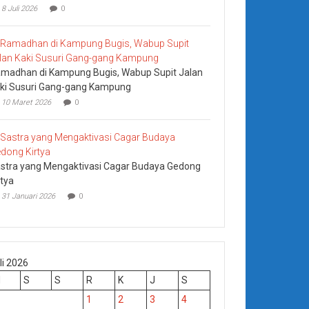
8 Juli 2026
0
madhan di Kampung Bugis, Wabup Supit Jalan
ki Susuri Gang-gang Kampung
10 Maret 2026
0
stra yang Mengaktivasi Cagar Budaya Gedong
rtya
31 Januari 2026
0
li 2026
M
S
S
R
K
J
S
1
2
3
4