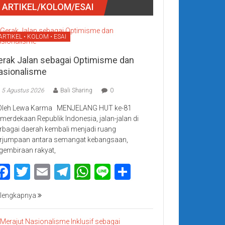
ARTIKEL/KOLOM/ESAI
ARTIKEL • KOLOM • ESAI
erak Jalan sebagai Optimisme dan
asionalisme
5 Agustus 2026
Bali Sharing
0
Oleh Lewa Karma MENJELANG HUT ke-81
merdekaan Republik Indonesia, jalan-jalan di
rbagai daerah kembali menjadi ruang
rjumpaan antara semangat kebangsaan,
gembiraan rakyat,
Facebook
Twitter
Email
Telegram
WhatsApp
Line
Share
lengkapnya