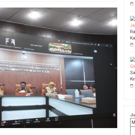
Ra
Ka
Sa
Ki
Ju