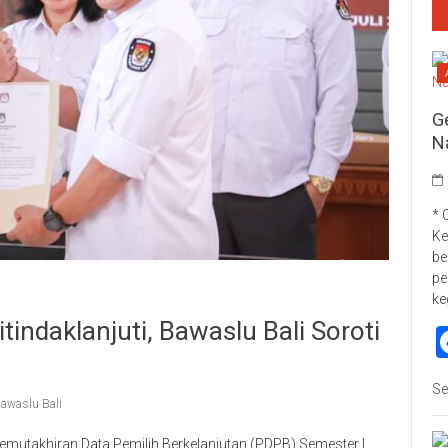
G
N
* 
Ke
be
pe
ke
indaklanjuti, Bawaslu Bali Soroti
Se
awaslu Bali
mutakhiran Data Pemilih Berkelanjutan (PDPB) Semester I