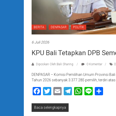
BERITA
DENPASAR
POLITIK
6 Juli 2026
KPU Bali Tetapkan DPB Seme
Diposkan Oleh:Bali Sharing
0 Komentar
D
DENPASAR – Komisi Pemilihan Umum Provinsi Bali m
Tahun 2026 sebanyak 3.377.285 pemilih, terdiri atas 
Facebook
Twitter
Email
Telegram
WhatsAp
Line
Sha
Baca selengkapnya