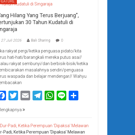
FEATURE
Yang Hilang Yang Terus Berjuang”,
ertunjukan 30 Tahun Kudatuli di
ingaraja
27 Juli 2026
Bali Sharing
0
jika rakyat pergi/ketika penguasa pidato/kita
rus hati-hati/barangkali mereka putus asa//
kalau rakyat sembunyi/dan berbisik-bisik/ketika
mbicarakan masalahnya sendiri/penguasa
rus waspada dan belajar mendengar// Wahyu
embacakan
Facebook
Twitter
Email
Telegram
WhatsApp
Line
Share
lengkapnya
r-Padi, Ketika Perempuan ‘Dipaksa’ Melawan