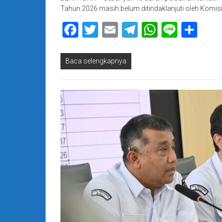
Tahun 2026 masih belum ditindaklanjuti oleh Komi
Facebook
Twitter
Email
Telegram
WhatsAp
Line
Sha
Baca selengkapnya