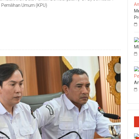
si Pemilihan Umum (KPU)
Me
p
re
Pr
MU
An