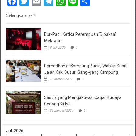
Facebook
Twitter
Email
Telegram
WhatsApp
Line
Share
Selengkapnya
Dur-Padi, Ketika Perempuan ‘Dipaksa’
Melawan
8 Juli 2026
0
Ramadhan di Kampung Bugis, Wabup Supit
Jalan Kaki Susuri Gang-gang Kampung
10 Maret 2026
0
Sastra yang Mengaktivasi Cagar Budaya
Gedong Kirtya
31 Januari 2026
0
Juli 2026