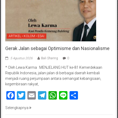
ARTIKEL • KOLOM • ESAI
Gerak Jalan sebagai Optimisme dan Nasionalisme
5 Agustus 2026
Bali Sharing
0
* Oleh Lewa Karma MENJELANG HUT ke-81 Kemerdekaan
Republik Indonesia, jalan-jalan di berbagai daerah kembali
menjadi ruang perjumpaan antara semangat kebangsaan,
kegembiraan rakyat,
Facebook
Twitter
Email
Telegram
WhatsApp
Line
Share
Selengkapnya