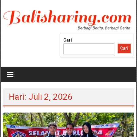
Lompat
ke
konten
Cari
Cari
Hari: Juli 2, 2026