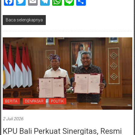
Facebook
Twitter
Email
Telegram
WhatsApp
Line
Share
Baca selengkapnya
BERITA
DENPASAR
POLITIK
2 Juli 2026
KPU Bali Perkuat Sinergitas, Resmi