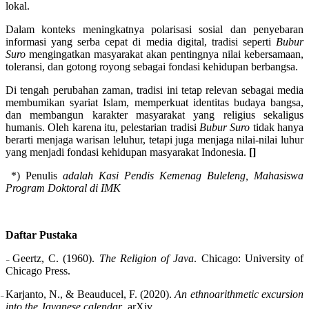
lokal.
Dalam konteks meningkatnya polarisasi sosial dan penyebaran
informasi yang serba cepat di media digital, tradisi seperti
Bubur
Suro
mengingatkan masyarakat akan pentingnya nilai kebersamaan,
toleransi, dan gotong royong sebagai fondasi kehidupan berbangsa.
Di tengah perubahan zaman, tradisi ini tetap relevan sebagai media
membumikan syariat Islam, memperkuat identitas budaya bangsa,
dan membangun karakter masyarakat yang religius sekaligus
humanis. Oleh karena itu, pelestarian tradisi
Bubur Suro
tidak hanya
berarti menjaga warisan leluhur, tetapi juga menjaga nilai-nilai luhur
yang menjadi fondasi kehidupan masyarakat Indonesia.
[]
*) Penulis
adalah Kasi Pendis Kemenag Buleleng, Mahasiswa
Program Doktoral di IMK
Daftar Pustaka
Geertz, C. (1960).
The Religion of Java
. Chicago: University of
–
Chicago Press.
Karjanto, N., & Beauducel, F. (2020).
An ethnoarithmetic excursion
–
into the Javanese calendar
. arXiv.