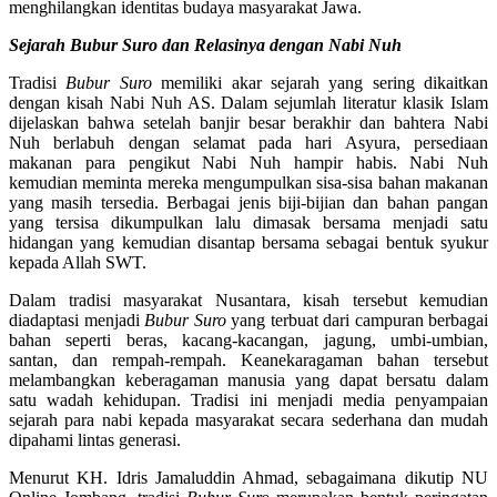
menghilangkan identitas budaya masyarakat Jawa.
Sejarah Bubur Suro dan Relasinya dengan Nabi Nuh
Tradisi
Bubur Suro
memiliki akar sejarah yang sering dikaitkan
dengan kisah Nabi Nuh AS. Dalam sejumlah literatur klasik Islam
dijelaskan bahwa setelah banjir besar berakhir dan bahtera Nabi
Nuh berlabuh dengan selamat pada hari Asyura, persediaan
makanan para pengikut Nabi Nuh hampir habis. Nabi Nuh
kemudian meminta mereka mengumpulkan sisa-sisa bahan makanan
yang masih tersedia. Berbagai jenis biji-bijian dan bahan pangan
yang tersisa dikumpulkan lalu dimasak bersama menjadi satu
hidangan yang kemudian disantap bersama sebagai bentuk syukur
kepada Allah SWT.
Dalam tradisi masyarakat Nusantara, kisah tersebut kemudian
diadaptasi menjadi
Bubur Suro
yang terbuat dari campuran berbagai
bahan seperti beras, kacang-kacangan, jagung, umbi-umbian,
santan, dan rempah-rempah. Keanekaragaman bahan tersebut
melambangkan keberagaman manusia yang dapat bersatu dalam
satu wadah kehidupan. Tradisi ini menjadi media penyampaian
sejarah para nabi kepada masyarakat secara sederhana dan mudah
dipahami lintas generasi.
Menurut KH. Idris Jamaluddin Ahmad, sebagaimana dikutip NU