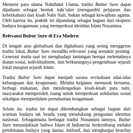
Menurut para ulama Nahdlatul Ulama, tradisi
Bubur Suro
dapat
dipahami sebagai bentuk
tafa’ulan
(mengambil pelajaran dan
keberkahan) dari kisah Nabi Nuh, bukan sebagai kewajiban agama.
Oleh karena itu, praktik ini dipandang sebagai bagian dari ekspresi
budaya keagamaan yang memperkuat identitas Islam Nusantara.
Relevansi Bubur Suro di Era Modern
Di tengah arus globalisasi dan digitalisasi yang sering menggerus
tradisi lokal,
Bubur Suro
memiliki relevansi yang semakin penting.
Generasi muda saat ini menghadapi tantangan berupa melemahnya
ikatan sosial, individualisme, dan berkurangnya pengetahuan sejarah
lokal maupun sejarah Islam.
Tradisi
Bubur Suro
dapat menjadi sarana revitalisasi nilai-nilai
kebangsaan dan keagamaan. Melalui kegiatan memasak bersama,
berbagi makanan, dan mendengarkan kisah-kisah para nabi,
masyarakat memperoleh ruang untuk memperkuat solidaritas sosial
sekaligus memperdalam pemahaman keagamaan.
Selain itu, tradisi ini dapat dikembangkan sebagai bagian dari
warisan budaya tak benda yang mendukung penguatan identitas
nasional. Sebagaimana berbagai tradisi Nusantara lainnya,
Bubur
Suro
menunjukkan bahwa Islam di Indonesia berkembang melalui
pendekatan budaya yang damai, inklusif, dan menghargai kearifan