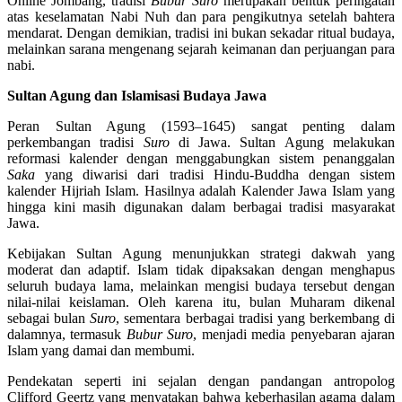
Online Jombang, tradisi
Bubur Suro
merupakan bentuk peringatan
atas keselamatan Nabi Nuh dan para pengikutnya setelah bahtera
mendarat. Dengan demikian, tradisi ini bukan sekadar ritual budaya,
melainkan sarana mengenang sejarah keimanan dan perjuangan para
nabi.
Sultan Agung dan Islamisasi Budaya Jawa
Peran Sultan Agung (1593–1645) sangat penting dalam
perkembangan tradisi
Suro
di Jawa. Sultan Agung melakukan
reformasi kalender dengan menggabungkan sistem penanggalan
Saka
yang diwarisi dari tradisi Hindu-Buddha dengan sistem
kalender Hijriah Islam. Hasilnya adalah Kalender Jawa Islam yang
hingga kini masih digunakan dalam berbagai tradisi masyarakat
Jawa.
Kebijakan Sultan Agung menunjukkan strategi dakwah yang
moderat dan adaptif. Islam tidak dipaksakan dengan menghapus
seluruh budaya lama, melainkan mengisi budaya tersebut dengan
nilai-nilai keislaman. Oleh karena itu, bulan Muharam dikenal
sebagai bulan
Suro
, sementara berbagai tradisi yang berkembang di
dalamnya, termasuk
Bubur Suro
, menjadi media penyebaran ajaran
Islam yang damai dan membumi.
Pendekatan seperti ini sejalan dengan pandangan antropolog
Clifford Geertz yang menyatakan bahwa keberhasilan agama dalam