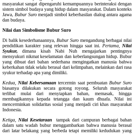
masyarakat sangat dipengaruhi kemampuannya berinteraksi dengan
sistem simbol budaya yang hidup dalam masyarakat. Dalam konteks
Jawa,
Bubur Suro
menjadi simbol keberhasilan dialog antara agama
dan budaya.
Nilai dan Simbolisme Bubur Suro
Di balik kesederhanaannya,
Bubur Suro
mengandung berbagai nilai
pendidikan karakter yang relevan hingga saat ini.
Pertama,
Nilai
Syukur,
dimana kisah Nabi Nuh mengajarkan pentingnya
mensyukuri nikmat keselamatan dan keberlangsungan hidup. Bubur
yang dibuat dari bahan sederhana mengingatkan manusia bahwa
keberkahan tidak selalu berasal dari kelimpahan, melainkan dari rasa
syukur terhadap apa yang dimiliki.
Kedua,
Nilai Kebersamaan
tercermin saat pembuatan
Bubur Suro
biasanya dilakukan secara gotong royong. Seluruh masyarakat
terlibat mulai dari menyiapkan bahan, memasak, hingga
membagikannya kepada tetangga dan kaum dhuafa. Nilai ini
mencerminkan solidaritas sosial yang menjadi ciri khas masyarakat
Indonesia.
Ketiga,
Nilai Kesetaraan
tampak dari campuran berbagai bahan
dalam satu wadah bubur menggambarkan bahwa manusia berasal
dari latar belakang yang berbeda tetapi memiliki kedudukan yang