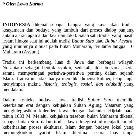
* Oleh Lewa Karma
INDONESIA
dikenal sebagai bangsa yang kaya akan tradisi
keagamaan dan budaya yang tumbuh dari proses dialog panjang
antara ajaran agama dan kearifan lokal. Salah satu tradisi yang masih
lestari hingga saat ini adalah tradisi
Bubur Suro
atau
Bubur Asyura
,
yang umumnya dibuat pada bulan Muharam, terutama tanggal 10
Muharam (Asyura).
Tradisi ini berkembang luas di Jawa dan berbagai wilayah
Nusantara sebagai bentuk syukur, sedekah, doa bersama, serta
sarana memperingati peristiwa-peristiwa penting dalam sejarah
Islam. Tradisi ini tidak hanya memiliki dimensi kuliner, tetapi juga
menyimpan makna
historis, teologis, sosial, dan edukatif
yang
mendalam.
Dalam konteks budaya Jawa, tradisi
Bubur Suro
memiliki
keterkaitan erat dengan kebijakan Sultan Agung Mataram yang
mengintegrasikan kalender Jawa dengan kalender Hijriah pada
tahun 1633 M. Melalui kebijakan tersebut, bulan Muharam dikenal
sebagai bulan Suro dalam tradisi Jawa. Integrasi ini menjadi contoh
keberhasilan proses akulturasi Islam dengan budaya lokal yang
memungkinkan syariat Islam diterima secara luas tanpa