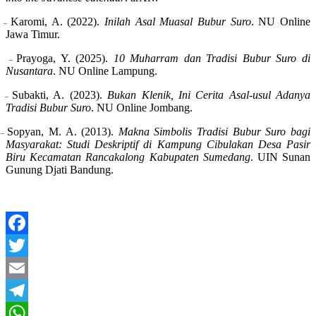
Karomi, A. (2022).
Inilah Asal Muasal Bubur Suro
. NU Online
–
Jawa Timur.
Prayoga, Y. (2025).
10 Muharram dan Tradisi Bubur Suro di
–
Nusantara
. NU Online Lampung.
Subakti, A. (2023).
Bukan Klenik, Ini Cerita Asal-usul Adanya
–
Tradisi Bubur Suro
. NU Online Jombang.
Sopyan, M. A. (2013).
Makna Simbolis Tradisi Bubur Suro bagi
–
Masyarakat: Studi Deskriptif di Kampung Cibulakan Desa Pasir
Biru Kecamatan Rancakalong Kabupaten Sumedang
. UIN Sunan
Gunung Djati Bandung.
Facebook
Twitter
Email
Telegram