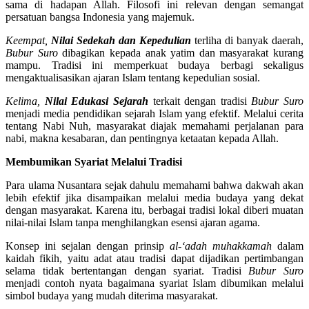
sama di hadapan Allah. Filosofi ini relevan dengan semangat
persatuan bangsa Indonesia yang majemuk.
Keempat,
Nilai Sedekah dan Kepedulian
terliha di banyak daerah,
Bubur Suro
dibagikan kepada anak yatim dan masyarakat kurang
mampu. Tradisi ini memperkuat budaya berbagi sekaligus
mengaktualisasikan ajaran Islam tentang kepedulian sosial.
Kelima,
Nilai Edukasi Sejarah
terkait dengan tradisi
Bubur Suro
menjadi media pendidikan sejarah Islam yang efektif. Melalui cerita
tentang Nabi Nuh, masyarakat diajak memahami perjalanan para
nabi, makna kesabaran, dan pentingnya ketaatan kepada Allah.
Membumikan Syariat Melalui Tradisi
Para ulama Nusantara sejak dahulu memahami bahwa dakwah akan
lebih efektif jika disampaikan melalui media budaya yang dekat
dengan masyarakat. Karena itu, berbagai tradisi lokal diberi muatan
nilai-nilai Islam tanpa menghilangkan esensi ajaran agama.
Konsep ini sejalan dengan prinsip
al-‘adah muhakkamah
dalam
kaidah fikih, yaitu adat atau tradisi dapat dijadikan pertimbangan
selama tidak bertentangan dengan syariat. Tradisi
Bubur Suro
menjadi contoh nyata bagaimana syariat Islam dibumikan melalui
simbol budaya yang mudah diterima masyarakat.