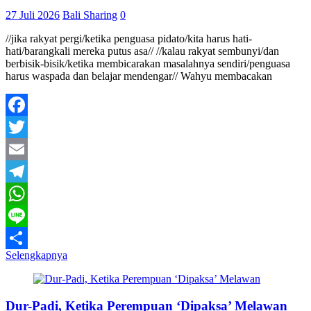
27 Juli 2026
Bali Sharing
0
//jika rakyat pergi/ketika penguasa pidato/kita harus hati-
hati/barangkali mereka putus asa// //kalau rakyat sembunyi/dan
berbisik-bisik/ketika membicarakan masalahnya sendiri/penguasa
harus waspada dan belajar mendengar// Wahyu membacakan
Facebook
Twitter
Email
Telegram
WhatsApp
Line
Selengkapnya
Share
Dur-Padi, Ketika Perempuan ‘Dipaksa’ Melawan