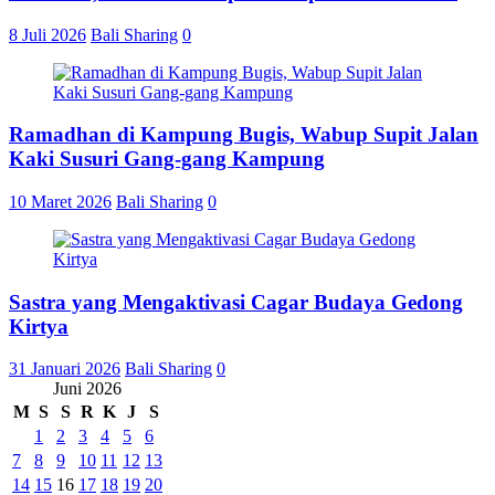
8 Juli 2026
Bali Sharing
0
Ramadhan di Kampung Bugis, Wabup Supit Jalan
Kaki Susuri Gang-gang Kampung
10 Maret 2026
Bali Sharing
0
Sastra yang Mengaktivasi Cagar Budaya Gedong
Kirtya
31 Januari 2026
Bali Sharing
0
Juni 2026
M
S
S
R
K
J
S
1
2
3
4
5
6
7
8
9
10
11
12
13
14
15
16
17
18
19
20