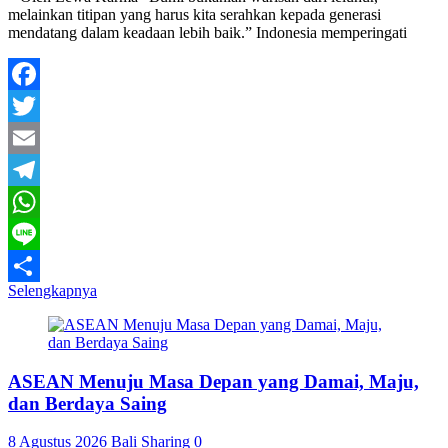
melainkan titipan yang harus kita serahkan kepada generasi
mendatang dalam keadaan lebih baik.” Indonesia memperingati
Facebook
Twitter
Email
Telegram
WhatsApp
Line
Selengkapnya
Share
ASEAN Menuju Masa Depan yang Damai, Maju,
dan Berdaya Saing
8 Agustus 2026
Bali Sharing
0