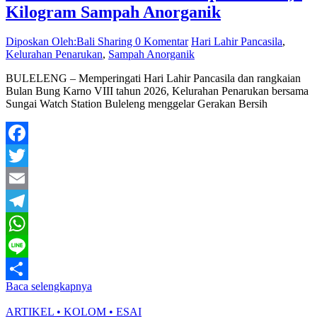
Kilogram Sampah Anorganik
Diposkan Oleh:Bali Sharing
0 Komentar
Hari Lahir Pancasila
,
Kelurahan Penarukan
,
Sampah Anorganik
BULELENG – Memperingati Hari Lahir Pancasila dan rangkaian
Bulan Bung Karno VIII tahun 2026, Kelurahan Penarukan bersama
Sungai Watch Station Buleleng menggelar Gerakan Bersih
Facebook
Twitter
Email
Telegram
WhatsApp
Line
Baca selengkapnya
Share
ARTIKEL • KOLOM • ESAI