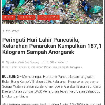
BERITA
BULELENG
LINGKUNGAN
1 Juni 2026
Peringati Hari Lahir Pancasila,
Kelurahan Penarukan Kumpulkan 187,1
Kilogram Sampah Anorganik
Diposkan Oleh:Bali Sharing
0 Komentar
Hari Lahir Pancasila
,
Kelurahan Penarukan
,
Sampah Anorganik
BULELENG
– Memperingati Hari Lahir Pancasila dan rangkaian
Bulan Bung Karno VIII tahun 2026, Kelurahan Penarukan bersama
Sungai Watch Station Buleleng menggelar Gerakan Bersih Sungai di
Daerah Aliran Sungai (DAS) Penarukan, tepatnya di Jalan Setiabudi,
Lingkungan Satria.
Aksi gotong-royong yang berlangsung Senin (1/6/2026) itu berhasil