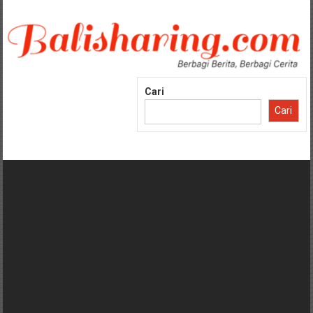
Lompat
ke
konten
Cari
Cari