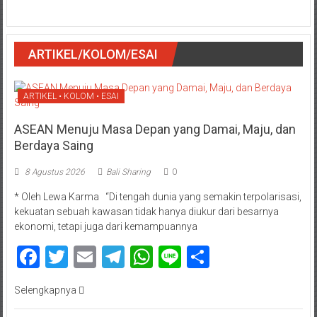
ARTIKEL/KOLOM/ESAI
ARTIKEL • KOLOM • ESAI
ASEAN Menuju Masa Depan yang Damai, Maju, dan
Berdaya Saing
8 Agustus 2026
Bali Sharing
0
* Oleh Lewa Karma “Di tengah dunia yang semakin terpolarisasi,
kekuatan sebuah kawasan tidak hanya diukur dari besarnya
ekonomi, tetapi juga dari kemampuannya
Facebook
Twitter
Email
Telegram
WhatsApp
Line
Share
Selengkapnya