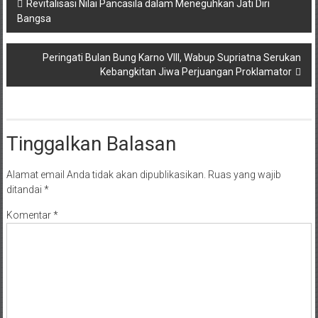
Navigasi
Revitalisasi Nilai Pancasila dalam Meneguhkan Jati Diri
Bangsa
pos
Peringati Bulan Bung Karno VIII, Wabup Supriatna Serukan
Kebangkitan Jiwa Perjuangan Proklamator
Tinggalkan Balasan
Alamat email Anda tidak akan dipublikasikan.
Ruas yang wajib
ditandai
*
Komentar
*