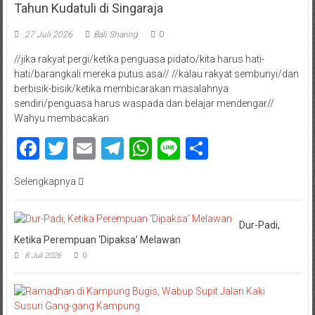
Tahun Kudatuli di Singaraja
27 Juli 2026
Bali Sharing
0
//jika rakyat pergi/ketika penguasa pidato/kita harus hati-
hati/barangkali mereka putus asa// //kalau rakyat sembunyi/dan
berbisik-bisik/ketika membicarakan masalahnya
sendiri/penguasa harus waspada dan belajar mendengar//
Wahyu membacakan
Facebook
Twitter
Email
Telegram
WhatsApp
Line
Share
Selengkapnya
Dur-Padi,
Ketika Perempuan ‘Dipaksa’ Melawan
8 Juli 2026
0