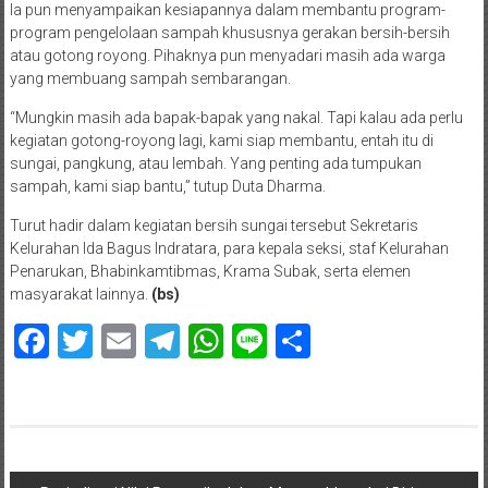
Ia pun menyampaikan kesiapannya dalam membantu program-
program pengelolaan sampah khususnya gerakan bersih-bersih
atau gotong royong. Pihaknya pun menyadari masih ada warga
yang membuang sampah sembarangan.
“Mungkin masih ada bapak-bapak yang nakal. Tapi kalau ada perlu
kegiatan gotong-royong lagi, kami siap membantu, entah itu di
sungai, pangkung, atau lembah. Yang penting ada tumpukan
sampah, kami siap bantu,” tutup Duta Dharma.
Turut hadir dalam kegiatan bersih sungai tersebut Sekretaris
Kelurahan Ida Bagus Indratara, para kepala seksi, staf Kelurahan
Penarukan, Bhabinkamtibmas, Krama Subak, serta elemen
masyarakat lainnya.
(bs)
Facebook
Twitter
Email
Telegram
WhatsApp
Line
Share