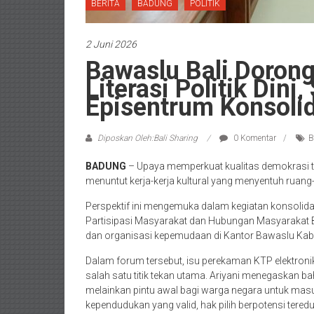
BERITA
BADUNG
POLITIK
2 Juni 2026
Bawaslu Bali Doron
Literasi Politik Dini
Episentrum Konsoli
Diposkan Oleh:Bali Sharing
0 Komentar
B
BADUNG
– Upaya memperkuat kualitas demokrasi ti
menuntut kerja-kerja kultural yang menyentuh ruan
Perspektif ini mengemuka dalam kegiatan konsolida
Partisipasi Masyarakat dan Hubungan Masyarakat Ba
dan organisasi kepemudaan di Kantor Bawaslu Kab
Dalam forum tersebut, isu perekaman KTP elektronik
salah satu titik tekan utama. Ariyani menegaskan 
melainkan pintu awal bagi warga negara untuk masu
kependudukan yang valid, hak pilih berpotensi tered