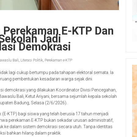
g Perekaman E-KTP Dan
, Sekolah Jadi
dasi Demokrasi
awaslu Bali
,
Literasi Politik
,
Perekaman e-KTP
dak lagi cukup bertumpu pada tahapan elektoral semata. Ia
g-ruang pembentukan kesadaran warga sejak dini.
si demokrasi yang dilakukan Koordinator Divisi Pencegahan,
waslu Bali, Ketut Ariyani, bersama sejumlah kepala sekolah
upaten Badung, Selasa (2/6/2026).
 (E-KTP) bagi siswa yang telah berusia 17 tahun menjadi
bahwa perekaman E-KTP bukan sekadar urusan administratif,
k ke dalam sistem demokrasi secara utuh. Tanpa identitas
uksi bahkan hilang dalam praktik.