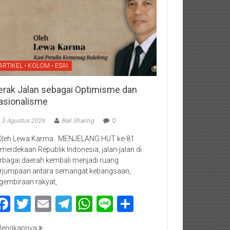
ARTIKEL • KOLOM • ESAI
erak Jalan sebagai Optimisme dan
asionalisme
5 Agustus 2026
Bali Sharing
0
Oleh Lewa Karma MENJELANG HUT ke-81
merdekaan Republik Indonesia, jalan-jalan di
rbagai daerah kembali menjadi ruang
rjumpaan antara semangat kebangsaan,
gembiraan rakyat,
Facebook
Twitter
Email
Telegram
WhatsApp
Line
Share
lengkapnya