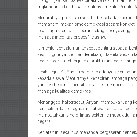
mengungkapkan bahwa pihaknya telah mulai menanamk
lingkungan sekolah, salah satunya melalui Pemilu R
Menurutnya, proses tersebut tidak sekadar memilih k
memahami mekanisme demokrasi secara konkret. “Di
tetapi juga mengambil peran sebagai penyelenggara
menjaga integritas proses,” jelasnya.
Ia menilai pengalaman tersebut penting sebagai ben
sesungguhnya. Dengan demikian, nilai-nilai seperti k
secara teoritis, tetapi juga dipraktikkan secara lan
Lebih lanjut, Sri Yuniati berharap adanya keterlibat
kepada siswa. Menurutnya, kehadiran lembaga pen
yang lebih komprehensif, sekaligus memperkuat 
menjaga kualitas demokrasi.
Menanggapi hal tersebut, Ariyani membuka ruang kol
pendidikan. Ia menegaskan bahwa penguatan demokra
membutuhkan sinergi lintas sektor, termasuk dunia
negara.
Kegiatan ini sekaligus menandai pergeseran pende