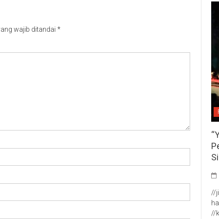
ang wajib ditandai
*
“
P
S
//
ha
//