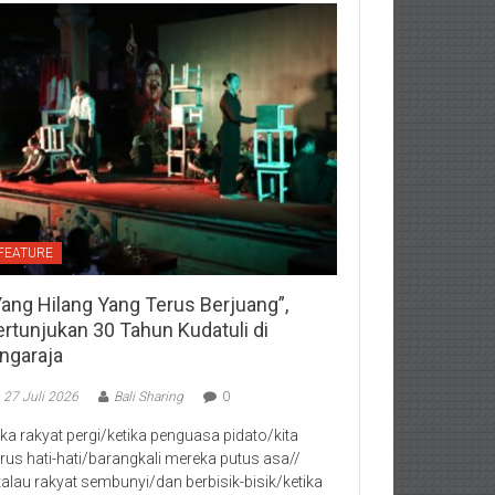
FEATURE
Yang Hilang Yang Terus Berjuang”,
ertunjukan 30 Tahun Kudatuli di
ingaraja
27 Juli 2026
Bali Sharing
0
jika rakyat pergi/ketika penguasa pidato/kita
rus hati-hati/barangkali mereka putus asa//
kalau rakyat sembunyi/dan berbisik-bisik/ketika