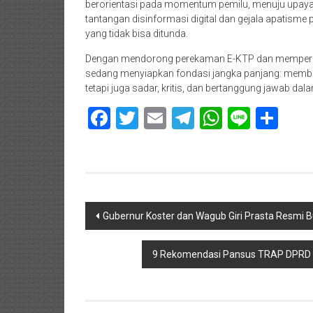
berorientasi pada momentum pemilu, menuju upaya y
tantangan disinformasi digital dan gejala apatisme p
yang tidak bisa ditunda.
Dengan mendorong perekaman E-KTP dan memperkuat 
sedang menyiapkan fondasi jangka panjang: membentu
tetapi juga sadar, kritis, dan bertanggung jawab d
Facebook
Twitter
Email
Telegram
WhatsAp
Line
Sha
Navigasi
Gubernur Koster dan Wagub Giri Prasta Resmi B
pos
9 Rekomendasi Pansus TRAP DPRD Ba