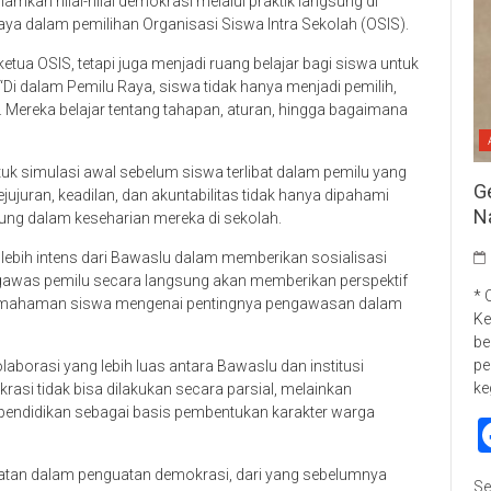
an nilai-nilai demokrasi melalui praktik langsung di
aya dalam pemilihan Organisasi Siswa Intra Sekolah (OSIS).
etua OSIS, tetapi juga menjadi ruang belajar bagi siswa untuk
 dalam Pemilu Raya, siswa tidak hanya menjadi pemilih,
. Mereka belajar tentang tahapan, aturan, hingga bagaimana
tuk simulasi awal sebelum siswa terlibat dalam pemilu yang
G
ejujuran, keadilan, dan akuntabilitas tidak hanya dipahami
N
gsung dalam keseharian mereka di sekolah.
an lebih intens dari Bawaslu dalam memberikan sosialisasi
gawas pemilu secara langsung akan memberikan perspektif
* 
pemahaman siswa mengenai pentingnya pengawasan dalam
Ke
be
pe
aborasi yang lebih luas antara Bawaslu dan institusi
ke
si tidak bisa dilakukan secara parsial, melainkan
 pendidikan sebagai basis pembentukan karakter warga
katan dalam penguatan demokrasi, dari yang sebelumnya
Se