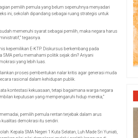
bagian pemilih pemula yang belum sepenuhnya menyadari
s ini, sekolah dipandang sebagai ruang strategis untuk
wa sudah memenuhi syarat sebagai pemilih, maka negara harus
inistratif,” tegasnya.
eknis kepemilikan E-KTP. Diskursus berkembang pada
 SMA perlu memahami politik sejak dini? Ariyani
okrasi yang lebih luas.
 melainkan proses pembentukan nalar kritis agar generasi muda
cara rasional dalam kehidupan publik.
emata kontestasi kekuasaan, tetapi bagaimana warga negara
mbilan keputusan yang mempengaruhi hidup mereka,”
madai, pemilih pemula rentan terjebak dalam arus
ualitas demokrasi itu sendiri.
ah. Kepala SMA Negeri 1 Kuta Selatan, Luh Made Sri Yuniati,