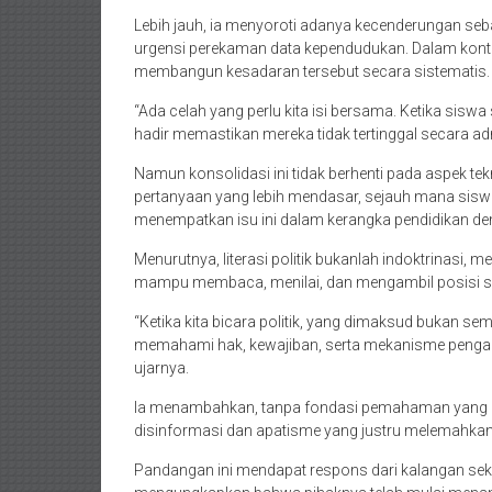
Lebih jauh, ia menyoroti adanya kecenderungan se
urgensi perekaman data kependudukan. Dalam kontek
membangun kesadaran tersebut secara sistematis.
“Ada celah yang perlu kita isi bersama. Ketika sis
hadir memastikan mereka tidak tertinggal secara adm
Namun konsolidasi ini tidak berhenti pada aspek t
pertanyaan yang lebih mendasar, sejauh mana siswa
menempatkan isu ini dalam kerangka pendidikan dem
Menurutnya, literasi politik bukanlah indoktrinasi,
mampu membaca, menilai, dan mengambil posisi se
“Ketika kita bicara politik, yang dimaksud bukan s
memahami hak, kewajiban, serta mekanisme penga
ujarnya.
Ia menambahkan, tanpa fondasi pemahaman yang me
disinformasi dan apatisme yang justru melemahkan k
Pandangan ini mendapat respons dari kalangan sekol