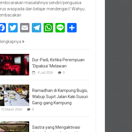
mbicarakan masalahnya sendiri/penguasa
rus waspada dan belajar mendengar// Wahyu
embacakan
Facebook
Twitter
Email
Telegram
WhatsApp
Line
Share
lengkapnya
Dur-Padi, Ketika Perempuan
‘Dipaksa’ Melawan
8 Juli 2026
0
Ramadhan di Kampung Bugis,
Wabup Supit Jalan Kaki Susuri
Gang-gang Kampung
10 Maret 2026
0
Sastra yang Mengaktivasi