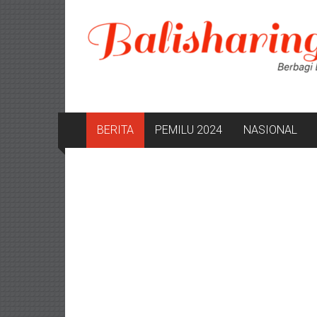
Lompat
ke
konten
BERITA
PEMILU 2024
NASIONAL