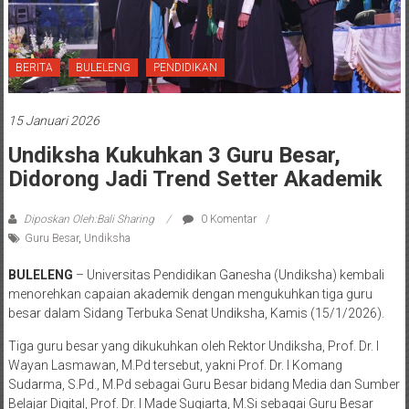
BERITA
BULELENG
PENDIDIKAN
15 Januari 2026
Undiksha Kukuhkan 3 Guru Besar,
Didorong Jadi Trend Setter Akademik
Diposkan Oleh:Bali Sharing
0 Komentar
Guru Besar
,
Undiksha
BULELENG
– Universitas Pendidikan Ganesha (Undiksha) kembali
menorehkan capaian akademik dengan mengukuhkan tiga guru
besar dalam Sidang Terbuka Senat Undiksha, Kamis (15/1/2026).
Tiga guru besar yang dikukuhkan oleh Rektor Undiksha, Prof. Dr. I
Wayan Lasmawan, M.Pd tersebut, yakni Prof. Dr. I Komang
Sudarma, S.Pd., M.Pd sebagai Guru Besar bidang Media dan Sumber
Belajar Digital, Prof. Dr. I Made Sugiarta, M.Si sebagai Guru Besar