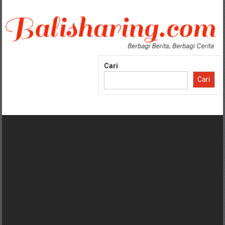
Lompat
ke
konten
Cari
Cari