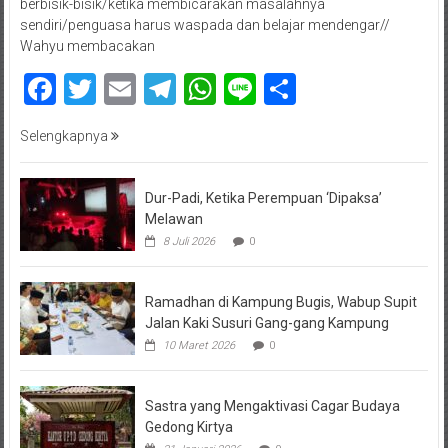
berbisik-bisik/ketika membicarakan masalahnya
sendiri/penguasa harus waspada dan belajar mendengar//
Wahyu membacakan
Facebook
Twitter
Email
Telegram
WhatsApp
Line
Share
Selengkapnya
Dur-Padi, Ketika Perempuan ‘Dipaksa’
Melawan
8 Juli 2026
0
Ramadhan di Kampung Bugis, Wabup Supit
Jalan Kaki Susuri Gang-gang Kampung
10 Maret 2026
0
Sastra yang Mengaktivasi Cagar Budaya
Gedong Kirtya