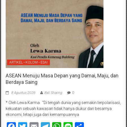
ARTIKEL • KOLOM • ESAI
ASEAN Menuju Masa Depan yang Damai, Maju, dan
Berdaya Saing
8 Agustus 2026
Bali Sharing
0
* Oleh Lewa Karma “Di tengah dunia yang semakin terpolarisasi,
kekuatan sebuah kawasan tidak hanya diukur dari besarnya
ekonomi, tetapi juga dari kemampuannya
Facebook
Twitter
Email
Telegram
WhatsApp
Line
Share