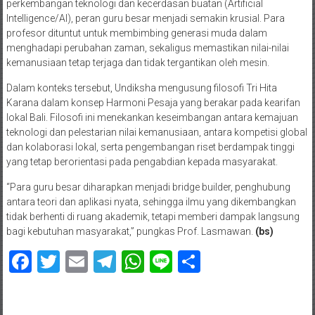
perkembangan teknologi dan kecerdasan buatan (Artificial
Intelligence/AI), peran guru besar menjadi semakin krusial. Para
profesor dituntut untuk membimbing generasi muda dalam
menghadapi perubahan zaman, sekaligus memastikan nilai-nilai
kemanusiaan tetap terjaga dan tidak tergantikan oleh mesin.
Dalam konteks tersebut, Undiksha mengusung filosofi Tri Hita
Karana dalam konsep Harmoni Pesaja yang berakar pada kearifan
lokal Bali. Filosofi ini menekankan keseimbangan antara kemajuan
teknologi dan pelestarian nilai kemanusiaan, antara kompetisi global
dan kolaborasi lokal, serta pengembangan riset berdampak tinggi
yang tetap berorientasi pada pengabdian kepada masyarakat.
“Para guru besar diharapkan menjadi bridge builder, penghubung
antara teori dan aplikasi nyata, sehingga ilmu yang dikembangkan
tidak berhenti di ruang akademik, tetapi memberi dampak langsung
bagi kebutuhan masyarakat,” pungkas Prof. Lasmawan.
(bs)
Facebook
Twitter
Email
Telegram
WhatsApp
Line
Share