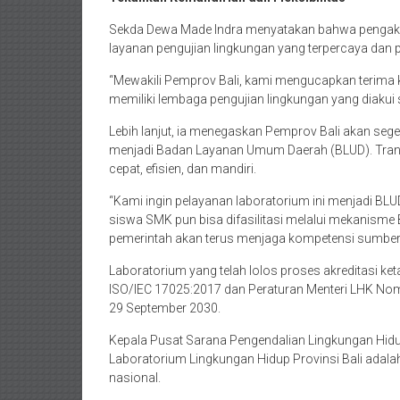
Sekda Dewa Made Indra menyatakan bahwa pengakua
layanan pengujian lingkungan yang terpercaya dan pr
“Mewakili Pemprov Bali, kami mengucapkan terima kas
memiliki lembaga pengujian lingkungan yang diakui s
Lebih lanjut, ia menegaskan Pemprov Bali akan seg
menjadi Badan Layanan Umum Daerah (BLUD). Transfo
cepat, efisien, dan mandiri.
“Kami ingin pelayanan laboratorium ini menjadi BLUD,
siswa SMK pun bisa difasilitasi melalui mekanisme
pemerintah akan terus menjaga kompetensi sumbe
Laboratorium yang telah lolos proses akreditasi ke
ISO/IEC 17025:2017 dan Peraturan Menteri LHK Nom
29 September 2030.
Kepala Pusat Sarana Pengendalian Lingkungan Hi
Laboratorium Lingkungan Hidup Provinsi Bali adalah s
nasional.