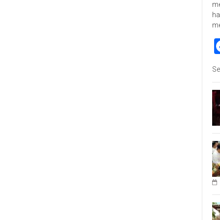
me
ha
m
Se