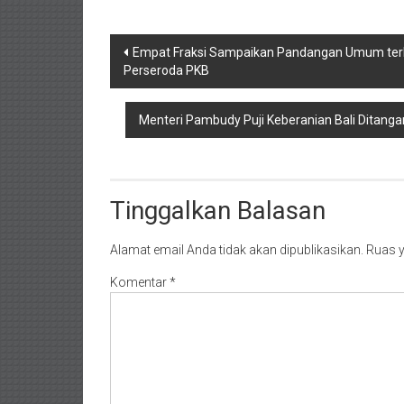
Navigasi
Empat Fraksi Sampaikan Pandangan Umum ter
Perseroda PKB
pos
Menteri Pambudy Puji Keberanian Bali Ditang
Tinggalkan Balasan
Alamat email Anda tidak akan dipublikasikan.
Ruas y
Komentar
*