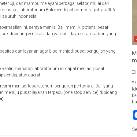
meter uji, dan mampu melayani berbagai sektor, mulai dari
uga mencatat laboratorium Bali mendapat nomor registrasi 306
i seluruh Indonesia.
rhasilan ini, seraya menilai Bali memiliki potensi besar
k di bidang verifikasi dan validasi daya serap karbon yang
apasitas dan layanan agar bisa menjadi pusat pengujian yang
M
m
 Rentin, berharap laboratorium ini dapat menjadi pusat
dap pendapatan daerah.
* 
resmi menjadi laboratorium pengujian pertama di Bali yang
le
lan menuju pusat layanan terpadu (one stop service) di bidang
ke
s)
ba
p
re
Se