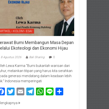
ARTIKEL • KOLOM • ESAI
erawat Bumi Membangun Masa Depan
elalui Ekoteologi dan Ekonomi Hijau
8 Agustus 2026
Bali Sharing
0
Oleh Lewa Karma “Bumi bukanlah warisan dari
luhur, melainkan titipan yang harus kita serahkan
pada generasi mendatang dalam keadaan lebih
ik.” Indonesia memperingati
Facebook
Twitter
Email
Telegram
WhatsApp
Line
Share
lengkapnya