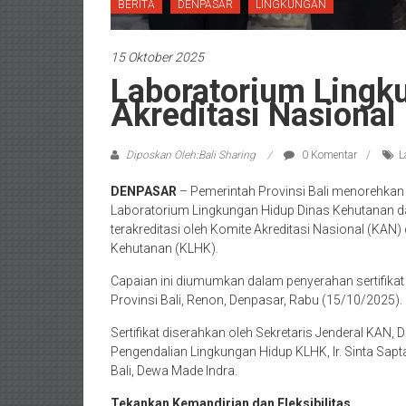
BERITA
DENPASAR
LINGKUNGAN
15 Oktober 2025
Laboratorium Lingku
Akreditasi Nasional
Diposkan Oleh:Bali Sharing
0 Komentar
L
DENPASAR
– Pemerintah Provinsi Bali menorehkan 
Laboratorium Lingkungan Hidup Dinas Kehutanan dan
terakreditasi oleh Komite Akreditasi Nasional (KAN)
Kehutanan (KLHK).
Capaian ini diumumkan dalam penyerahan sertifikat a
Provinsi Bali, Renon, Denpasar, Rabu (15/10/2025).
Sertifikat diserahkan oleh Sekretaris Jenderal KAN
Pengendalian Lingkungan Hidup KLHK, Ir. Sinta Sapt
Bali, Dewa Made Indra.
Tekankan Kemandirian dan Fleksibilitas