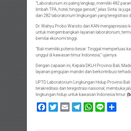
“Laboratorium ini paling lengkap, memiliki 482 para
limbah TPA, hotel, hingga genset,” jelas Sinta. Ia j
dari 282 laboratorium lingkungan yang teregistrasi d
Dr. Wahyu Probo Warsito dari KAN mengapresiasi kebe
untuk mengembangkan layanan laboratorium, termasu
bernilai ekonomi tinggi.
“Bali memiliki potensi besar. Tinggal memperluas k
unggul di kawasan timur Indonesia,” ujarnya.
Dengan capaian ini, Kepala DKLH Provinsi Bali, Made
layanan pengujian mandiri dan berkontribusi terha
UPTD Laboratorium Lingkungan Hidup Provinsi Bali 
terakreditasi dan teregistrasi nasional, membuka ja
lingkungan hidup untuk kawasan Indonesia timur.
(b
Facebook
Twitter
Email
Telegram
WhatsAp
Line
Sha