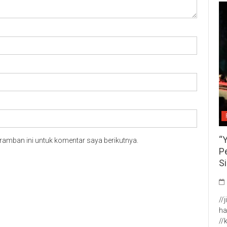
“
ramban ini untuk komentar saya berikutnya.
P
S
//
ha
//