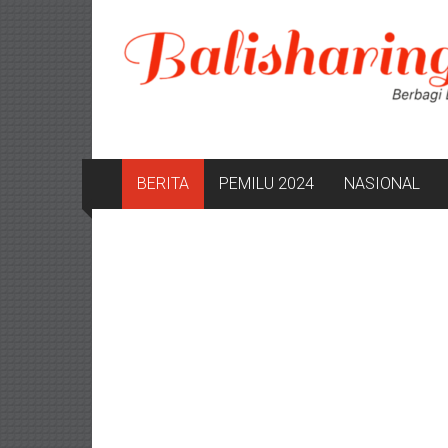
Lompat
ke
konten
BERITA
PEMILU 2024
NASIONAL