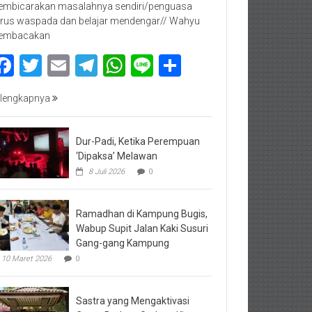
mbicarakan masalahnya sendiri/penguasa
rus waspada dan belajar mendengar// Wahyu
embacakan
Facebook
Twitter
Email
Telegram
WhatsApp
Line
Share
lengkapnya
Dur-Padi, Ketika Perempuan
‘Dipaksa’ Melawan
8 Juli 2026
0
Ramadhan di Kampung Bugis,
Wabup Supit Jalan Kaki Susuri
Gang-gang Kampung
10 Maret 2026
0
Sastra yang Mengaktivasi