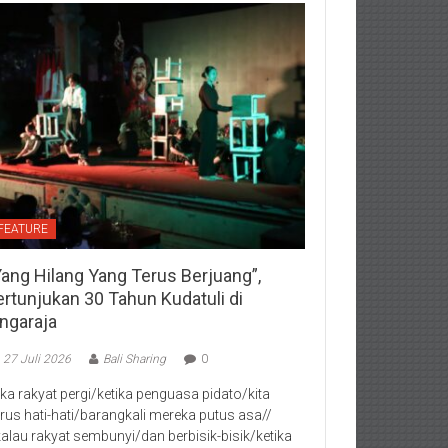
FEATURE
Yang Hilang Yang Terus Berjuang”,
ertunjukan 30 Tahun Kudatuli di
ingaraja
27 Juli 2026
Bali Sharing
0
jika rakyat pergi/ketika penguasa pidato/kita
rus hati-hati/barangkali mereka putus asa//
kalau rakyat sembunyi/dan berbisik-bisik/ketika