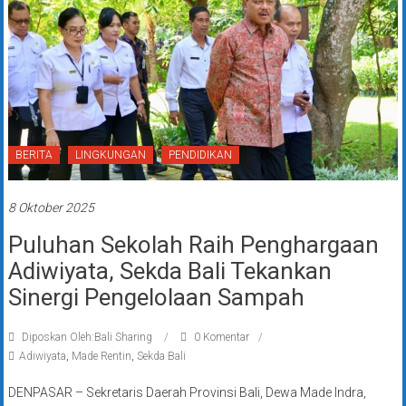
BERITA
LINGKUNGAN
PENDIDIKAN
8 Oktober 2025
Puluhan Sekolah Raih Penghargaan
Adiwiyata, Sekda Bali Tekankan
Sinergi Pengelolaan Sampah
Diposkan Oleh:Bali Sharing
0 Komentar
Adiwiyata
,
Made Rentin
,
Sekda Bali
DENPASAR – Sekretaris Daerah Provinsi Bali, Dewa Made Indra,