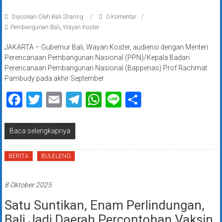
Diposkan Oleh:Bali Sharing
0 Komentar
Pembangunan Bali
,
Wayan Koster
JAKARTA – Gubernur Bali, Wayan Koster, audiensi dengan Menteri
Perencanaan Pembangunan Nasional (PPN)/Kepala Badan
Perencanaan Pembangunan Nasional (Bappenas) Prof Rachmat
Pambudy pada akhir September
Facebook
Twitter
Email
Telegram
WhatsApp
Line
Share
Baca selengkapnya
BERITA
BULELENG
8 Oktober 2025
Satu Suntikan, Enam Perlindungan,
Bali Jadi Daerah Percontohan Vaksin