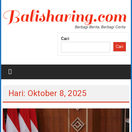
Lompat
ke
konten
Cari
Cari
Hari: Oktober 8, 2025