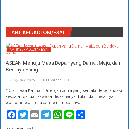
ARTIKEL/KOLOM/ESAI
ARTIKEL • KOLOM • ESAI
ASEAN Menuju Masa Depan yang Damai, Maju, dan
Berdaya Saing
8 Agustus 2026
Bali Sharing
0
* Oleh Lewa Karma “Di tengah dunia yang semakin terpolarisasi,
kekuatan sebuah kawasan tidak hanya diukur dari besarnya
ekonomi, tetapi juga dari kemampuannya
Facebook
Twitter
Email
Telegram
WhatsApp
Line
Share
Selengkapnya