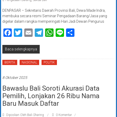
Pengadaan Barang
,
Sekda Bali
DENPASAR – Sekretaris Daerah Provinsi Bali, Dewa Made Indra,
membuka secara resmi Seminar Pengadaan Barang/Jasa yang
digelar dalam rangka memperingati Hari Jadi Dewan Pengurus
Facebook
Twitter
Email
Telegram
WhatsApp
Line
Share
Baca selengkapnya
BERITA
NASIONAL
POLITIK
8 Oktober 2025
Bawaslu Bali Soroti Akurasi Data
Pemilih, Lonjakan 26 Ribu Nama
Baru Masuk Daftar
Diposkan Oleh:Bali Sharing
0 Komentar