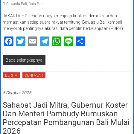
Bawaslu Bali
,
Data Pemilih
JAKARTA – Di tengah upaya menjaga kualitas demokrasi dan
memastikan setiap suara rakyat terhitung, Bawaslu Bali kembali
menyoroti pentingnya akurasi data pemilih berkelanjutan (PDPB).
Facebook
Twitter
Email
Telegram
WhatsApp
Line
Share
Baca selengkapnya
BERITA
DENPASAR
8 Oktober 2025
Sahabat Jadi Mitra, Gubernur Koster
Dan Menteri Pambudy Rumuskan
Percepatan Pembangunan Bali Mulai
2026