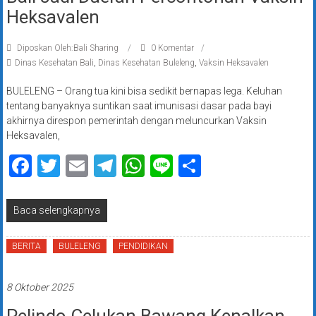
Heksavalen
Diposkan Oleh:Bali Sharing
0 Komentar
Dinas Kesehatan Bali
,
Dinas Kesehatan Buleleng
,
Vaksin Heksavalen
BULELENG – Orang tua kini bisa sedikit bernapas lega. Keluhan
tentang banyaknya suntikan saat imunisasi dasar pada bayi
akhirnya direspon pemerintah dengan meluncurkan Vaksin
Heksavalen,
Facebook
Twitter
Email
Telegram
WhatsApp
Line
Share
Baca selengkapnya
BERITA
BULELENG
PENDIDIKAN
8 Oktober 2025