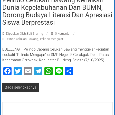
Pelindo Celukan Bawang Kenalkan
Dunia Kepelabuhanan Dan BUMN,
Dorong Budaya Literasi Dan Apresiasi
Siswa Berprestasi
Diposkan Oleh:Bali Sharing
0 Komentar
Pelindo Celukan Bawang
,
Pelindo Mengajar
BULELENG – Pelindo Cabang Celukan Bawang menggelar kegiatan
edukatif “Pelindo Mengajar” di SMP Negeri 5 Gerokgak, Desa Patas,
Kecamatan Gerokgak, Kabupaten Buleleng, Selasa (7/10/2025).
Facebook
Twitter
Email
Telegram
WhatsApp
Line
Share
Baca selengkapnya