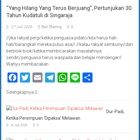
“Yang Hilang Yang Terus Berjuang”, Pertunjukan 30
Tahun Kudatuli di Singaraja
27 Juli 2026
Bali Sharing
0
//jika rakyat pergi/ketika penguasa pidato/kita harus hati-
hati/barangkali mereka putus asa// //kalau rakyat sembunyi/dan
berbisik-bisik/ketika membicarakan masalahnya
sendiri/penguasa harus waspada dan belajar mendengar//
Wahyu membacakan
Facebook
Twitter
Email
Telegram
WhatsApp
Line
Share
Selengkapnya
Dur-Padi,
Ketika Perempuan ‘Dipaksa’ Melawan
8 Juli 2026
0