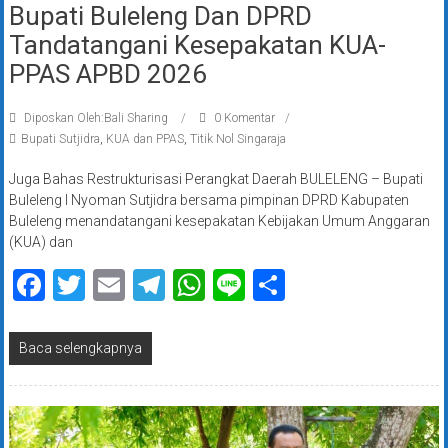
Bupati Buleleng Dan DPRD
Tandatangani Kesepakatan KUA-
PPAS APBD 2026
Diposkan Oleh:Bali Sharing
0 Komentar
Bupati Sutjidra
,
KUA dan PPAS
,
Titik Nol Singaraja
Juga Bahas Restrukturisasi Perangkat Daerah BULELENG – Bupati
Buleleng I Nyoman Sutjidra bersama pimpinan DPRD Kabupaten
Buleleng menandatangani kesepakatan Kebijakan Umum Anggaran
(KUA) dan
Facebook
Twitter
Email
Telegram
WhatsApp
Line
Share
Baca selengkapnya