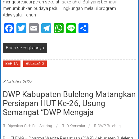
mengapresiasi peran sekolah-sekolah di Bali yang berhasil
menumbuhkan budaya peduli lingkungan melalui program
Adiwiyata. Tahun
Facebook
Twitter
Email
Telegram
WhatsApp
Line
Share
Baca selengkapnya
BERITA
BULELENG
8 Oktober 2025
DWP Kabupaten Buleleng Matangkan
Persiapan HUT Ke-26, Usung
Semangat “DWP Mengaja
Diposkan Oleh:Bali Sharing
0 Komentar
DWP Buleleng
BULELENG – Dharma Wanita Persatuan (DWP) Kabupaten Buleleng