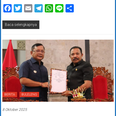
Facebook
Twitter
Email
Telegram
WhatsApp
Line
Share
Baca selengkapnya
BERITA
BULELENG
8 Oktober 2025