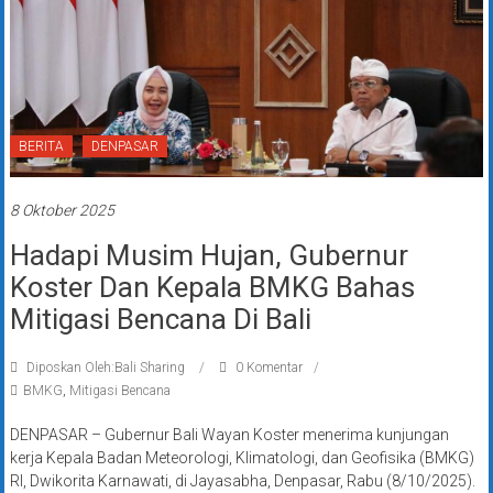
BERITA
DENPASAR
8 Oktober 2025
Hadapi Musim Hujan, Gubernur
Koster Dan Kepala BMKG Bahas
Mitigasi Bencana Di Bali
Diposkan Oleh:Bali Sharing
0 Komentar
BMKG
,
Mitigasi Bencana
DENPASAR – Gubernur Bali Wayan Koster menerima kunjungan
kerja Kepala Badan Meteorologi, Klimatologi, dan Geofisika (BMKG)
RI, Dwikorita Karnawati, di Jayasabha, Denpasar, Rabu (8/10/2025).