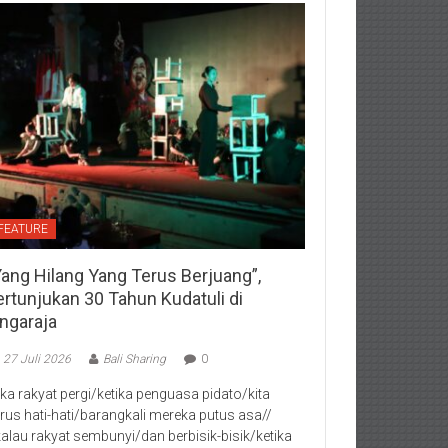
FEATURE
Yang Hilang Yang Terus Berjuang”,
ertunjukan 30 Tahun Kudatuli di
ingaraja
27 Juli 2026
Bali Sharing
0
jika rakyat pergi/ketika penguasa pidato/kita
rus hati-hati/barangkali mereka putus asa//
kalau rakyat sembunyi/dan berbisik-bisik/ketika