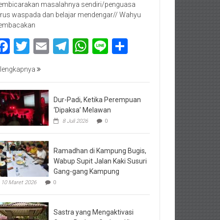
mbicarakan masalahnya sendiri/penguasa
rus waspada dan belajar mendengar// Wahyu
embacakan
Facebook
Twitter
Email
Telegram
WhatsApp
Line
Share
lengkapnya
Dur-Padi, Ketika Perempuan
‘Dipaksa’ Melawan
8 Juli 2026
0
Ramadhan di Kampung Bugis,
Wabup Supit Jalan Kaki Susuri
Gang-gang Kampung
10 Maret 2026
0
Sastra yang Mengaktivasi