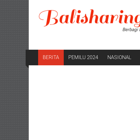
Lompat
ke
konten
BERITA
PEMILU 2024
NASIONAL