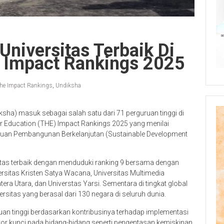
niversitas Terbaik Di
E Impact Rankings 2025
he Impact Rankings
,
Undiksha
sha) masuk sebagai salah satu dari 71 perguruan tinggi di
r Education (THE) Impact Rankings 2025 yang menilai
Tujuan Pembangunan Berkelanjutan (Sustainable Development
itas terbaik dengan menduduki ranking 9 bersama dengan
iversitas Kristen Satya Wacana, Universitas Multimedia
era Utara, dan Universtas Yarsi. Sementara di tingkat global
rsitas yang berasal dari 130 negara di seluruh dunia.
an tinggi berdasarkan kontribusinya terhadap implementasi
tor kunci pada bidang-bidang seperti pengentasan kemiskinan,