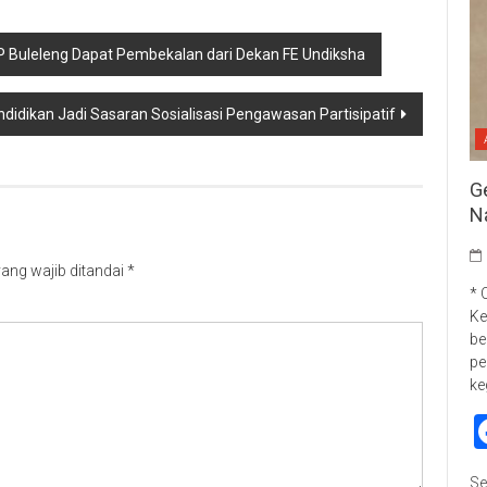
P Buleleng Dapat Pembekalan dari Dekan FE Undiksha
idikan Jadi Sasaran Sosialisasi Pengawasan Partisipatif
G
N
ang wajib ditandai
*
* 
Ke
be
pe
ke
Se