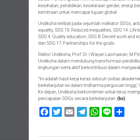
kesehatan, pendidikan, kesetaraan gender, energi ber
kemitraan untuk mencapai tujuan global.
Undiksha terlibat pada sejumlah indikator SDGs, ant
equality, SDG 10: Reduced inequalities, SDG 14: Life 
SDG 4: Quality education, SDG 8: Decent work and ec
dan SDG 17: Partnerships for the goals.
Rektor Undiksha, Prof. Dr. I Wayan Lasmawan, M.P
Undiksha dalam mendukung transformasi pendidik
lingkungan serta aktif berkontribusi dalam menjawa
“Ini adalah hasil kerja keras seluruh sivitas akade
berkelanjutan ke dalam tridharma perguruan tinggi,”
Ke depan, Undiksha berkomitmen untuk terus mempe
pencapaian SDGs secara berkelanjutan.
(bs)
Facebook
Twitter
Email
Telegram
WhatsAp
Line
Sha