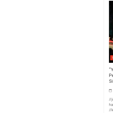
“
P
S
//
ha
//