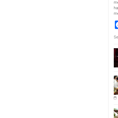
me
ha
m
Se