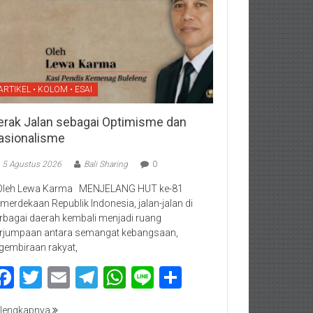
ARTIKEL • KOLOM • ESAI
erak Jalan sebagai Optimisme dan
asionalisme
5 Agustus 2026
Bali Sharing
0
Oleh Lewa Karma MENJELANG HUT ke-81
merdekaan Republik Indonesia, jalan-jalan di
rbagai daerah kembali menjadi ruang
rjumpaan antara semangat kebangsaan,
gembiraan rakyat,
Facebook
Twitter
Email
Telegram
WhatsApp
Line
Share
lengkapnya