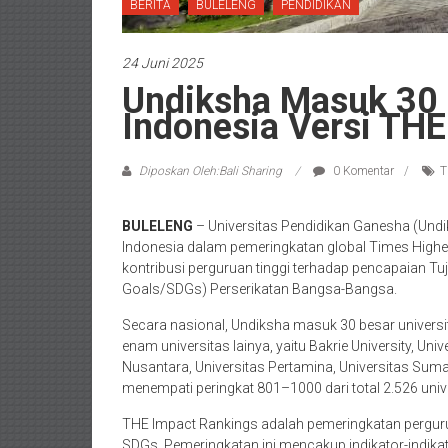
BERITA
BULELENG
PENDIDIKAN
24 Juni 2025
Undiksha Masuk 30 U
Indonesia Versi TH
Diposkan Oleh:Bali Sharing
0 Komentar
T
BULELENG
– Universitas Pendidikan Ganesha (Undik
Indonesia dalam pemeringkatan global Times Highe
kontribusi perguruan tinggi terhadap pencapaian 
Goals/SDGs) Perserikatan Bangsa-Bangsa.
Secara nasional, Undiksha masuk 30 besar univers
enam universitas lainya, yaitu Bakrie University, Un
Nusantara, Universitas Pertamina, Universitas Sumat
menempati peringkat 801–1000 dari total 2.526 unive
THE Impact Rankings adalah pemeringkatan perguru
SDGs. Pemeringkatan ini mencakup indikator-indika