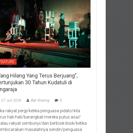
FEATURE
Yang Hilang Yang Terus Berjuang”,
ertunjukan 30 Tahun Kudatuli di
ingaraja
27 Juli 2026
Bali Sharing
0
jika rakyat pergi/ketika penguasa pidato/kita
rus hati-hati/barangkali mereka putus asa//
kalau rakyat sembunyi/dan berbisik-bisik/ketika
mbicarakan masalahnya sendiri/penguasa