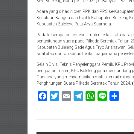
KPU Buleleng, Rabu (6/11/2024) di Banyualit Bar ‘N 
Acara yang dihadiri oleh PPK dan PPS se-Kabupaten
Kesatuan Bangsa dan Politik Kabupaten Buleleng K
Kabupaten Buleleng Putu Arya Suarnata.
Pada kesempatan tersebut, materi terkait tata cara 
penghitungan suara pada Pilkada Serentak Tahun 2
Kabupaten Buleleng Gede Agus Tryo Arisnawan. Sela
soal atau contoh kasus berikut bagaimana penyelesa
Selain Divisi Teknis Penyelenggara Pemilu KPU Provi
penguatan materi, KPU Buleleng juga mengundang p
Ganesha yang menyampaikan materi terkait mitiga
Penghitungan Suara Pilkada Serentak Tahun 2024.
(
Facebook
Twitter
Email
Telegram
WhatsAp
Line
Sha