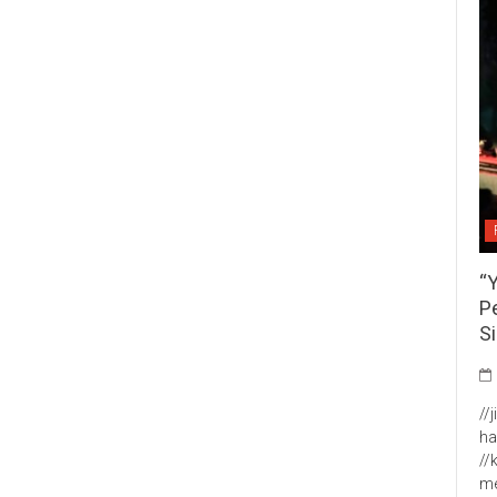
“
P
S
//
ha
//
me