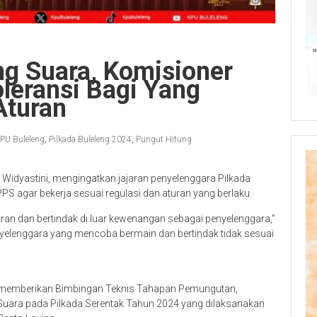
ng Suara, Komisioner
oleransi Bagi Yang
Aturan
PU Buleleng
,
Pilkada Buleleng 2024
,
Pungut Hitung
i Widyastini, mengingatkan jajaran penyelenggara Pilkada
PS agar bekerja sesuai regulasi dan aturan yang berlaku.
ran dan bertindak di luar kewenangan sebagai penyelenggara,”
penyelenggara yang mencoba bermain dan bertindak tidak sesuai
at memberikan Bimbingan Teknis Tahapan Pemungutan,
 Suara pada Pilkada Serentak Tahun 2024 yang dilaksanakan