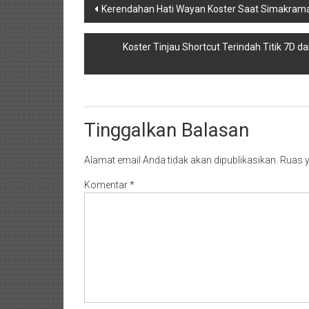
Navigasi
Kerendahan Hati Wayan Koster Saat Simakrama
pos
Koster Tinjau Shortcut Terindah Titik 7D 
Tinggalkan Balasan
Alamat email Anda tidak akan dipublikasikan.
Ruas y
Komentar
*