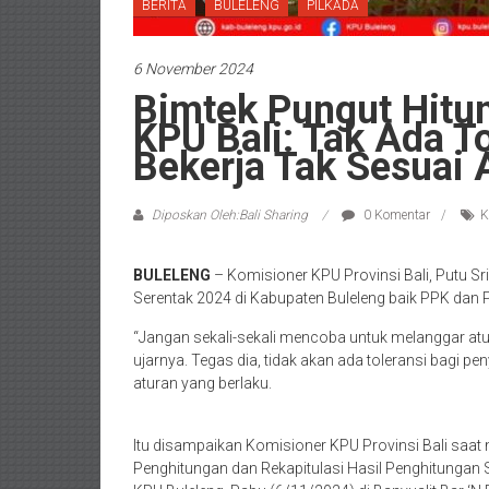
BERITA
BULELENG
PILKADA
6 November 2024
Bimtek Pungut Hitu
KPU Bali: Tak Ada T
Bekerja Tak Sesuai 
Diposkan Oleh:Bali Sharing
0 Komentar
K
BULELENG
– Komisioner KPU Provinsi Bali, Putu Sr
Serentak 2024 di Kabupaten Buleleng baik PPK dan P
“Jangan sekali-sekali mencoba untuk melanggar atu
ujarnya. Tegas dia, tidak akan ada toleransi bagi 
aturan yang berlaku.
Itu disampaikan Komisioner KPU Provinsi Bali sa
Penghitungan dan Rekapitulasi Hasil Penghitungan