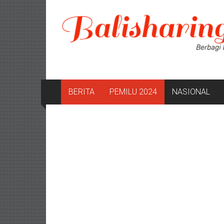
Lompat
ke
konten
BERITA
PEMILU 2024
NASIONAL