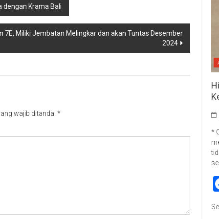
 dengan Krama Bali
dan 7E, Miliki Jembatan Melingkar dan akan Tuntas Desember
2024
H
K
ang wajib ditandai
*
* 
me
ti
se
Se