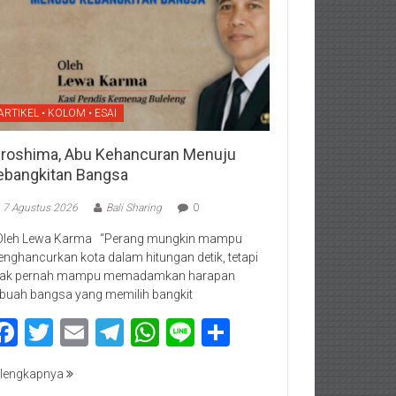
ARTIKEL • KOLOM • ESAI
iroshima, Abu Kehancuran Menuju
ebangkitan Bangsa
7 Agustus 2026
Bali Sharing
0
Oleh Lewa Karma “Perang mungkin mampu
nghancurkan kota dalam hitungan detik, tetapi
dak pernah mampu memadamkan harapan
buah bangsa yang memilih bangkit
Facebook
Twitter
Email
Telegram
WhatsApp
Line
Share
lengkapnya