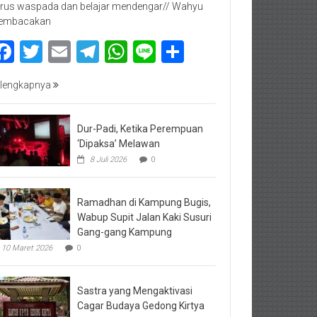
rus waspada dan belajar mendengar// Wahyu
embacakan
Facebook
Twitter
Email
Telegram
WhatsApp
Line
Share
lengkapnya
Dur-Padi, Ketika Perempuan
‘Dipaksa’ Melawan
8 Juli 2026
0
Ramadhan di Kampung Bugis,
Wabup Supit Jalan Kaki Susuri
Gang-gang Kampung
10 Maret 2026
0
Sastra yang Mengaktivasi
Cagar Budaya Gedong Kirtya