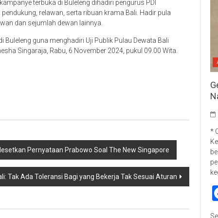
 kampanye terbuka di Buleleng dihadiri pengurus PDI
endukung, relawan, serta ribuan krama Bali. Hadir pula
awan dan sejumlah dewan lainnya.
i Buleleng guna menghadiri Uji Publik Pulau Dewata Bali
esha Singaraja, Rabu, 6 November 2024, pukul 09.00 Wita.
p
re
G
N
* 
Ke
lesetkan Pernyataan Prabowo Soal The New Singapore
be
pe
ke
i: Tak Ada Toleransi Bagi yang Bekerja Tak Sesuai Aturan
Se