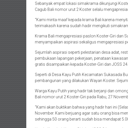
Sebanyak empat lokasi simakrama dikunjungi Koste
Cagub Bali nomor urut 2 Koster selalu mengapresia
“Kami minta maaf kepada krama Bali karena menyita
terimakasih karena sudah hadir mengikuti simakrama
Krama Bali mengapresiasi paslon Koster-Giri dan S
menyampaikan aspirasi sekaligus mengapresiasi pe
Sejumlah aspirasi seperti pelestarian desa adat, re
pembukaan lapangan pekerjaan, penataan kawasan pa
gratis disampaikan kepada Koster-Giri dan JOSS 24
Seperti di Desa Kayu Putih Kecamatan Sukasada B
pembangunan yang dilakukan Wayan Koster. Sejumla
Warga Kayu Putih yang hadir tak berjanji dan om
Bali nomor urut 2 Koster-Giri pada Rabu, 27 Novem
“Kami akan buktikan bahwa yang hadir hari ini (S
November. Kami berjuang agar satu orang bisa men
sehingga 50 orang berarti sudah bisa mendapat 5.0