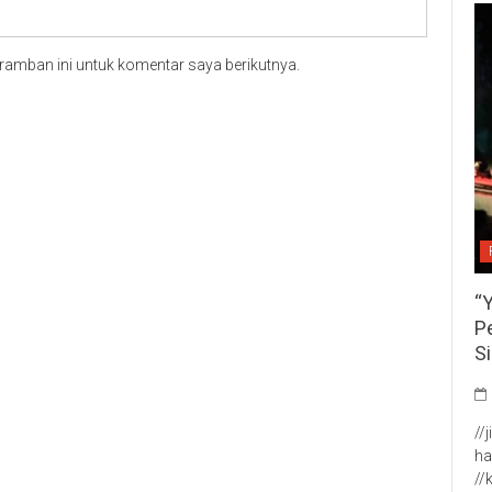
ramban ini untuk komentar saya berikutnya.
“
P
S
//
ha
//