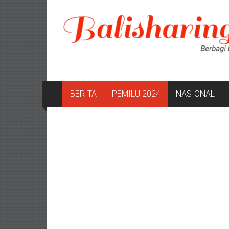
Lompat
ke
konten
BERITA
PEMILU 2024
NASIONAL