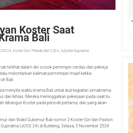
yan Koster Saat
Krama Bali
OSS 24
,
Koster-Giri
,
Pilkada Bali 2024
,
Sutjidra-Supriatna
hati terlihat dalam diri sosok pemimpin cerdas dan pekerja
selalu melontarkan kalimat permintaan maaf ketika
uh Bali.
sa menyita waktu krama Bali untuk ikut kegiatan simakrama.
s dan Ikhlas. Mereka meninggalkan pekerjaan pada saat itu
 dibangun Koster pada periode pertama, dan yang akan
rnur dan Wakil Gubernur Bali nomor 2 Koster-Giri dan Paslon
Supriatna (JOSS 24) di Buleleng, Selasa, 5 November 2024.