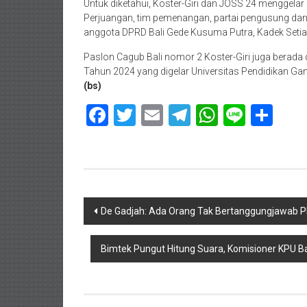
Untuk diketahui, Koster-Giri dan JOSS 24 menggelar
Perjuangan, tim pemenangan, partai pengusung dan p
anggota DPRD Bali Gede Kusuma Putra, Kadek Seti
Paslon Cagub Bali nomor 2 Koster-Giri juga berada d
Tahun 2024 yang digelar Universitas Pendidikan Gan
(bs)
Facebook
Twitter
Email
Telegram
WhatsAp
Line
Sha
Navigasi
De Gadjah: Ada Orang Tak Bertanggungjawab P
pos
Bimtek Pungut Hitung Suara, Komisioner KPU Bal