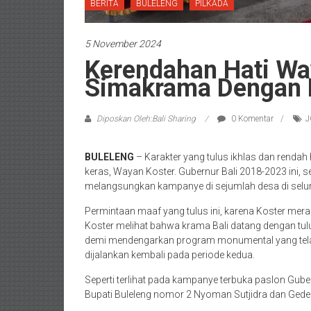
BERITA
BULELENG
PILKADA
5 November 2024
Kerendahan Hati Wa
Simakrama Dengan 
Diposkan Oleh:Bali Sharing
0 Komentar
J
BULELENG
– Karakter yang tulus ikhlas dan rendah 
keras, Wayan Koster. Gubernur Bali 2018-2023 ini, 
melangsungkan kampanye di sejumlah desa di selur
Permintaan maaf yang tulus ini, karena Koster mera
Koster melihat bahwa krama Bali datang dengan tulu
demi mendengarkan program monumental yang telah
dijalankan kembali pada periode kedua.
Seperti terlihat pada kampanye terbuka paslon Gube
Bupati Buleleng nomor 2 Nyoman Sutjidra dan Gede 