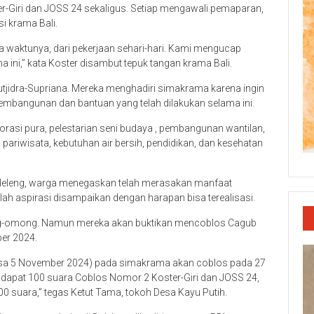
r-Giri dan JOSS 24 sekaligus. Setiap mengawali pemaparan,
si krama Bali.
 waktunya, dari pekerjaan sehari-hari. Kami mengucap
 ini,” kata Koster disambut tepuk tangan krama Bali.
utjidra-Supriana. Mereka menghadiri simakrama karena ingin
mbangunan dan bantuan yang telah dilakukan selama ini.
storasi pura, pelestarian seni budaya , pembangunan wantilan,
riwisata, kebutuhan air bersih, pendidikan, dan kesehatan
.
uleleng, warga menegaskan telah merasakan manfaat
h aspirasi disampaikan dengan harapan bisa terealisasi.
ong-omong. Namun mereka akan buktikan mencoblos Cagub
ber 2024.
elasa 5 November 2024) pada simakrama akan coblos pada 27
dapat 100 suara Coblos Nomor 2 Koster-Giri dan JOSS 24,
00 suara,” tegas Ketut Tama, tokoh Desa Kayu Putih.