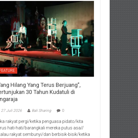
FEATURE
Yang Hilang Yang Terus Berjuang”,
ertunjukan 30 Tahun Kudatuli di
ingaraja
27 Juli 2026
Bali Sharing
0
jika rakyat pergi/ketika penguasa pidato/kita
rus hati-hati/barangkali mereka putus asa//
kalau rakyat sembunyi/dan berbisik-bisik/ketika