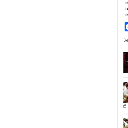
me
ha
m
Se