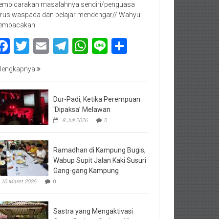
mbicarakan masalahnya sendiri/penguasa
rus waspada dan belajar mendengar// Wahyu
embacakan
Facebook
Twitter
Email
Telegram
WhatsApp
Line
Share
lengkapnya
Dur-Padi, Ketika Perempuan
‘Dipaksa’ Melawan
8 Juli 2026
0
Ramadhan di Kampung Bugis,
Wabup Supit Jalan Kaki Susuri
Gang-gang Kampung
10 Maret 2026
0
Sastra yang Mengaktivasi