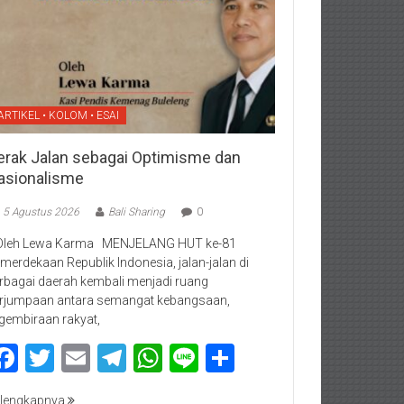
ARTIKEL • KOLOM • ESAI
erak Jalan sebagai Optimisme dan
asionalisme
5 Agustus 2026
Bali Sharing
0
Oleh Lewa Karma MENJELANG HUT ke-81
merdekaan Republik Indonesia, jalan-jalan di
rbagai daerah kembali menjadi ruang
rjumpaan antara semangat kebangsaan,
gembiraan rakyat,
Facebook
Twitter
Email
Telegram
WhatsApp
Line
Share
lengkapnya