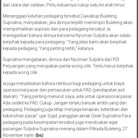
dari utara dan selatan. Pintu keluarnya cukup satu ke arah timur.
Menanggapi keluhan pedagang tersebut,Cawabup Buleleng,
Supriatna, menyatakan, jika dirinya terpilih memimpin Buleleng akan
memperhatikan aspirasi dari para pedagang tersebut. Ia
menegaskan bahwa dirinya bersama Nyoman Sutjidra akan selalu
berpihak kepada para pedagang. ”Yang jelas kami akan berpihak
kepada pedagang. Yang penting tertib,” katanya.
Supriatna mengatakan, dirinya dan Nyoman Sutjidra dari PDI
Perjuangan yang merupakan partai wong cilik. Tentu harus berpihak
kepada wong cilik.
Ia juga menjelaskan bahwa retribusi bagi pedagang untuk biaya
operasional pasar dan pemasukan untuk PAD (pendapatan asli
daerah). “Yang penting menurut saya, ada untuk operasional pasar.
Ada sedikit ke PAD. Cukup. Jangan terlalu banyak ambil uang dari
pedagang. Pedagang juga tetap menjaga kerapian, ketertiban dan
kebersihan pasar,” ujar Supit, panggilan akrab Gede Supriatna.Para
pedagang pada kesempatan tersebut juga mendoakan agar
pasangan Sutjidra-Supriatna menang dalam Pilkada Buleleng, 27
November nanti.
(bs)