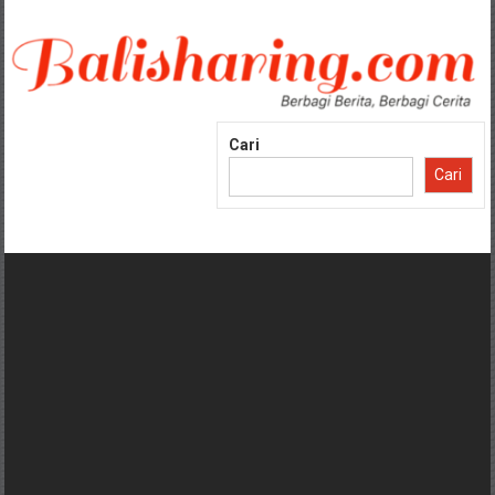
Lompat
ke
konten
Cari
Cari