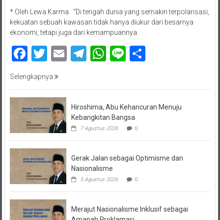
* Oleh Lewa Karma “Di tengah dunia yang semakin terpolarisasi,
kekuatan sebuah kawasan tidak hanya diukur dari besarnya
ekonomi, tetapi juga dari kemampuannya
Facebook
Twitter
Email
Telegram
WhatsApp
Line
Share
Selengkapnya
Hiroshima, Abu Kehancuran Menuju
Kebangkitan Bangsa
7 Agustus 2026
0
Gerak Jalan sebagai Optimisme dan
Nasionalisme
5 Agustus 2026
0
Merajut Nasionalisme Inklusif sebagai
Amanah Proklamasi