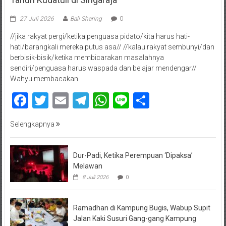
27 Juli 2026
Bali Sharing
0
//jika rakyat pergi/ketika penguasa pidato/kita harus hati-
hati/barangkali mereka putus asa// //kalau rakyat sembunyi/dan
berbisik-bisik/ketika membicarakan masalahnya
sendiri/penguasa harus waspada dan belajar mendengar//
Wahyu membacakan
Facebook
Twitter
Email
Telegram
WhatsApp
Line
Share
Selengkapnya
Dur-Padi, Ketika Perempuan ‘Dipaksa’
Melawan
8 Juli 2026
0
Ramadhan di Kampung Bugis, Wabup Supit
Jalan Kaki Susuri Gang-gang Kampung