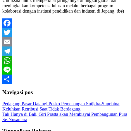
Undiksha untuk memperkuat jaringannya di tingkat global dan
meningkatkan kompetensi lulusan melalui berbagai program
kolaborasi dengan institusi pendidikan dan industri di Jepang. (
bs
)
Facebook
Twitter
Email
Telegram
WhatsApp
Line
Share
Navigasi pos
Pedagang Pasar Datangi Posko Pemenangan Sutjidra-Supriatna,
Keluhkan Retribusi Saat Tidak Berdagang
Tak Hanya di Bali, Giri Prasta akan Membiayai Pembangunan Pura
Se-Nusantara
Tinggalkan Balasan