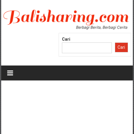
Lompat
ke
konten
Cari
Cari