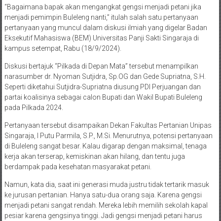
“Bagaimana bapak akan mengangkat gengsi menjadi petani jika
menjadi pemimpin Buleleng nanti,” itulah salah satu pertanyaan
pertanyaan yang muncul dalam diskusi ilmiah yang digelar Badan
Eksekutif Mahasiswa (BEM) Universitas Panji Sakti Singaraja di
kampus setempat, Rabu (18/9/2024).
Diskusi bertajuk “Pilkada di Depan Mata” tersebut menampilkan
narasumber dr. Nyoman Sutjidra, Sp.OG dan Gede Supriatna, S.H.
Seperti diketahui Sutjidra-Supriatna diusung PDI Perjuangan dan
partai koalisinya sebagai calon Bupati dan Wakil Bupati Buleleng
pada Pilkada 2024.
Pertanyaan tersebut disampaikan Dekan Fakultas Pertanian Unipas
Singaraja, I Putu Parmila, S.P., M.Si. Menurutnya, potensi pertanyaan
di Buleleng sangat besar. Kalau digarap dengan maksimal, tenaga
kerja akan terserap, kemiskinan akan hilang, dan tentu juga
berdampak pada kesehatan masyarakat petani.
Namun, kata dia, saat ini generasi muda justru tidak tertarik masuk
ke jurusan pertanian. Hanya satu-dua orang saja. Karena gengsi
menjadi petani sangat rendah. Mereka lebih memilih sekolah kapal
pesiar karena gengsinya tinggi. Jadi gengsi menjadi petani harus