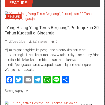
FEATURE
FEATURE
“Yang Hilang Yang Terus Berjuang”, Pertunjukan 30
Tahun Kudatuli di Singaraja
27 Juli 2026
Bali Sharing
0
//jika rakyat pergi/ketika penguasa pidato/kita harus hati-
hati/barangkali mereka putus asa// //kalau rakyat sembunyi/dan
berbisik-bisik/ketika membicarakan masalahnya
sendiri/penguasa harus waspada dan belajar mendengar//
Wahyu membacakan
Facebook
Twitter
Email
Telegram
WhatsApp
Line
Share
Selengkapnya