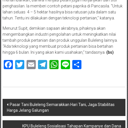
penghasilan. Ia memberi contoh petani paprika di Pancasila. “Untuk
lahan seluas 4 – 5 hektar hasilnya bisa ratusan juta dalam satu
tahun. Tentu ini dilakukan dengan teknologi pertanian,” katanya.
Menurut Supit, demikian sapaan akrabnya, pihaknya akan
mengembangkan industri pengolahan untuk meningkatkan nilai
tambah produk pertanian dan produk unggulan Buleleng lainnya.
“Ada teknologi yang membuat produk pertanian bisa bertahan
hingga 6 bulan. Ini yang akan kami usahakan,” tandasnya.
(bs)
Facebook
Twitter
Email
Telegram
WhatsApp
Line
Share
Navigasi
Pasar Tani Buleleng Semarakkan Hari Tani, Jaga Stabilitas
Harga Jelang Galungan
pos
KPU Buleleng Sosialisasi Tahapan Kampanye dan Dana