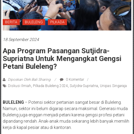
BERITA
BULELENG
PILKADA
18 September 2024
Apa Program Pasangan Sutjidra-
Supriatna Untuk Mengangkat Gengsi
Petani Buleleng?
Diposkan Oleh:Bali Sharing
0 Komentar
Diskusi Ilmiah
,
Pilkada Buleleng 2024
,
Sutjidra-Supriatna
,
Unipas Singaraja
BULELENG
– Potensi sektor pertanian sangat besar di Buleleng.
Namun, sektor ini belum digarap secara maksimal. Generasi muda
Buleleng juga enggan menjadi petani karena gengsi profesi petani
dipandang rendah. Anak-anak muda sekarang lebih banyak memilih
kerja di kapal pesiar atau di kantoran.