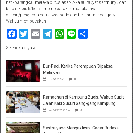
hati/barangkali mereka putus asa// //kalau rakyat sembunyi/dan
berbisik-bisik/ketika membicarakan masalahnya
sendiri/penguasa harus waspada dan belajar mendengar//
Wahyu membacakan
Facebook
Twitter
Email
Telegram
WhatsApp
Line
Share
Selengkapnya
Dur-Padi, Ketika Perempuan ‘Dipaksa’
Melawan
8 Juli 2026
0
Ramadhan di Kampung Bugis, Wabup Supit
Jalan Kaki Susuri Gang-gang Kampung
10 Maret 2026
0
Sastra yang Mengaktivasi Cagar Budaya