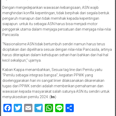
Dengan mengedepankan wawasan kebangsaan, ASN wajib
menghindari konflik kepentingan, tidak berpihak dari segala bentuk
pengaruh manapun dan tidak memihak kepada kepentingan
siapapun. untuk itu sebagai ASN harus bisa menjadi motor
penggerak utama dalam menjaga persatuan dan menjaga nilai-nilai
Pancasila.
“Nasionalisme ASN tidak bertumbuh sendiri namun harus terus
diciptakan dan dipelihara sesuai dengan nilai-nilai Pancasila, artinya
harus diterapkan dalam kehidupan sehari-hari bahkan dari hal-hal
kecil sekalipun,” ujarnya.
Kaban Kappa menambahkan, Sesuai tag line dari Pemilu yaitu
“Pemilu sebagai integrasi bangsa”, kegiatan PPWK yang
diselenggarakan hari ini sangat linier dilaksanakan dikarenakan
tugas dari PPWK sendiri adalah memberikan pemahaman dan
wawasan kepada masyarakat salah satunya ASN itu sendiri untuk
menyukseskan pemilu 2024. (
bs
)
Facebook
Twitter
Email
Telegram
WhatsApp
Line
Share