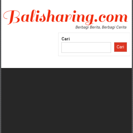
Lompat
ke
konten
Cari
Cari