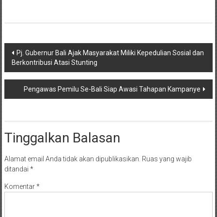
Navigasi
Pj. Gubernur Bali Ajak Masyarakat Miliki Kepedulian Sosial dan
Berkontribusi Atasi Stunting
pos
Pengawas Pemilu Se-Bali Siap Awasi Tahapan Kampanye
Tinggalkan Balasan
Alamat email Anda tidak akan dipublikasikan.
Ruas yang wajib
ditandai
*
Komentar
*