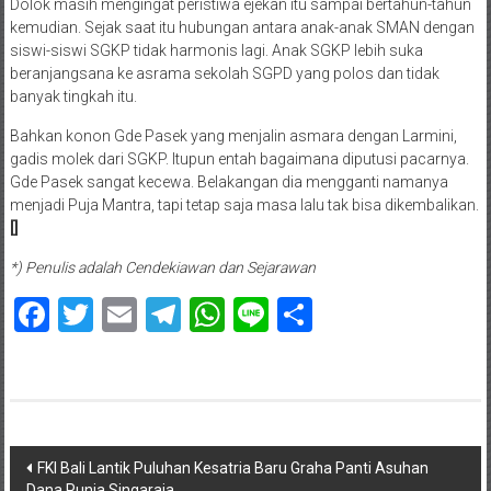
Dolok masih mengingat peristiwa ejekan itu sampai bertahun-tahun
kemudian. Sejak saat itu hubungan antara anak-anak SMAN dengan
siswi-siswi SGKP tidak harmonis lagi. Anak SGKP lebih suka
beranjangsana ke asrama sekolah SGPD yang polos dan tidak
banyak tingkah itu.
Bahkan konon Gde Pasek yang menjalin asmara dengan Larmini,
gadis molek dari SGKP. Itupun entah bagaimana diputusi pacarnya.
Gde Pasek sangat kecewa. Belakangan dia mengganti namanya
menjadi Puja Mantra, tapi tetap saja masa lalu tak bisa dikembalikan.
[]
*) Penulis adalah Cendekiawan dan Sejarawan
Facebook
Twitter
Email
Telegram
WhatsApp
Line
Share
Navigasi
FKI Bali Lantik Puluhan Kesatria Baru Graha Panti Asuhan
Dana Punia Singaraja