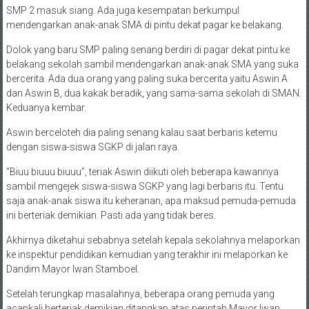
SMP 2 masuk siang. Ada juga kesempatan berkumpul
mendengarkan anak-anak SMA di pintu dekat pagar ke belakang.
Dolok yang baru SMP paling senang berdiri di pagar dekat pintu ke
belakang sekolah sambil mendengarkan anak-anak SMA yang suka
bercerita. Ada dua orang yang paling suka bercerita yaitu Aswin A
dan Aswin B, dua kakak beradik, yang sama-sama sekolah di SMAN.
Keduanya kembar.
Aswin berceloteh dia paling senang kalau saat berbaris ketemu
dengan siswa-siswa SGKP di jalan raya.
“Biuu biuuu biuuu”, teriak Aswin diikuti oleh beberapa kawannya
sambil mengejek siswa-siswa SGKP yang lagi berbaris itu. Tentu
saja anak-anak siswa itu keheranan, apa maksud pemuda-pemuda
ini berteriak demikian. Pasti ada yang tidak beres.
Akhirnya diketahui sebabnya setelah kepala sekolahnya melaporkan
ke inspektur pendidikan kemudian yang terakhir ini melaporkan ke
Dandim Mayor Iwan Stamboel.
Setelah terungkap masalahnya, beberapa orang pemuda yang
acapkali berteriak demikian ditangkap atas perintah Mayor Iwan.