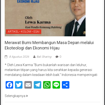
ARTIKEL • KOLOM • ESAI
Merawat Bumi Membangun Masa Depan melalui
Ekoteologi dan Ekonomi Hijau
8 Agustus 2026
Bali Sharing
0
* Oleh Lewa Karma “Bumi bukanlah warisan dari leluhur,
melainkan titipan yang harus kita serahkan kepada generasi
mendatang dalam keadaan lebih baik.” Indonesia memperingati
Facebook
Twitter
Email
Telegram
WhatsApp
Line
Share
Selengkapnya