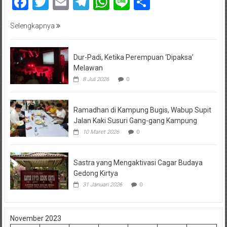
Facebook
Twitter
Email
Telegram
WhatsApp
Line
Share
Selengkapnya
Dur-Padi, Ketika Perempuan ‘Dipaksa’
Melawan
8 Juli 2026
0
Ramadhan di Kampung Bugis, Wabup Supit
Jalan Kaki Susuri Gang-gang Kampung
10 Maret 2026
0
Sastra yang Mengaktivasi Cagar Budaya
Gedong Kirtya
31 Januari 2026
0
November 2023