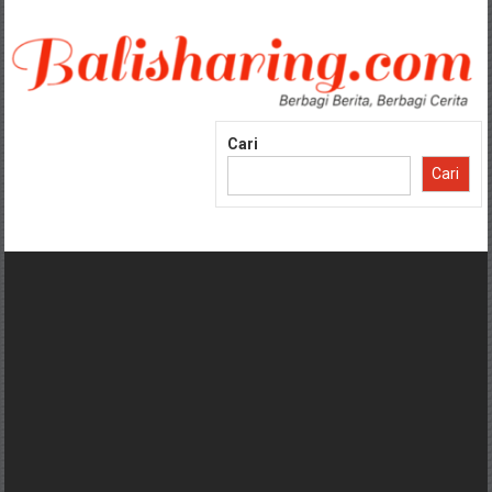
Lompat
ke
konten
Cari
Cari