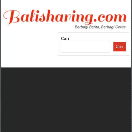
Lompat
ke
konten
Cari
Cari