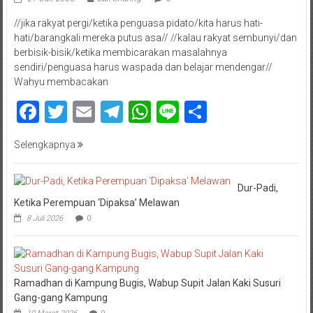
//jika rakyat pergi/ketika penguasa pidato/kita harus hati-
hati/barangkali mereka putus asa// //kalau rakyat sembunyi/dan
berbisik-bisik/ketika membicarakan masalahnya
sendiri/penguasa harus waspada dan belajar mendengar//
Wahyu membacakan
Facebook
Twitter
Email
Telegram
WhatsApp
Line
Share
Selengkapnya
Dur-Padi,
Ketika Perempuan ‘Dipaksa’ Melawan
8 Juli 2026
0
Ramadhan di Kampung Bugis, Wabup Supit Jalan Kaki Susuri
Gang-gang Kampung