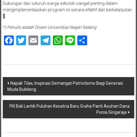
Dukungan dari seluruh warga sekolah sangat penting dalam
mengimplementasikan program ini secara efektif dan berkelanjutan.
[]
*) Penulis adalah Dosen Universitas Negeri Malang
Facebook
Twitter
Email
Telegram
WhatsApp
Line
Share
Navigasi
Napak Tilas, Inspirasi Semangat Patriotisme Bagi Generasi
Muda Buleleng
pos
FKI Bali Lantik Puluhan Kesatria Baru Graha Panti Asuhan Dana
Punia Singaraja