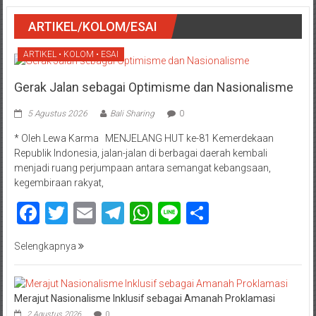
ARTIKEL/KOLOM/ESAI
ARTIKEL • KOLOM • ESAI
Gerak Jalan sebagai Optimisme dan Nasionalisme
5 Agustus 2026
Bali Sharing
0
* Oleh Lewa Karma MENJELANG HUT ke-81 Kemerdekaan
Republik Indonesia, jalan-jalan di berbagai daerah kembali
menjadi ruang perjumpaan antara semangat kebangsaan,
kegembiraan rakyat,
Facebook
Twitter
Email
Telegram
WhatsApp
Line
Share
Selengkapnya
Merajut Nasionalisme Inklusif sebagai Amanah Proklamasi
2 Agustus 2026
0