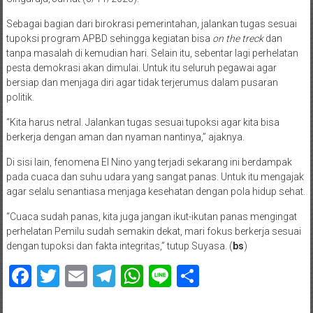
Sebagai bagian dari birokrasi pemerintahan, jalankan tugas sesuai
tupoksi program APBD sehingga kegiatan bisa
on the treck
dan
tanpa masalah di kemudian hari. Selain itu, sebentar lagi perhelatan
pesta demokrasi akan dimulai. Untuk itu seluruh pegawai agar
bersiap dan menjaga diri agar tidak terjerumus dalam pusaran
politik.
“Kita harus netral. Jalankan tugas sesuai tupoksi agar kita bisa
berkerja dengan aman dan nyaman nantinya,” ajaknya.
Di sisi lain, fenomena El Nino yang terjadi sekarang ini berdampak
pada cuaca dan suhu udara yang sangat panas. Untuk itu mengajak
agar selalu senantiasa menjaga kesehatan dengan pola hidup sehat.
“Cuaca sudah panas, kita juga jangan ikut-ikutan panas mengingat
perhelatan Pemilu sudah semakin dekat, mari fokus berkerja sesuai
dengan tupoksi dan fakta integritas,” tutup Suyasa. (
bs
)
Facebook
Twitter
Email
Telegram
WhatsApp
Line
Share