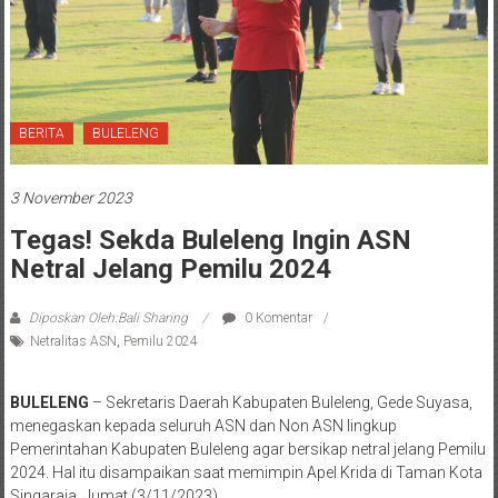
BERITA
BULELENG
3 November 2023
Tegas! Sekda Buleleng Ingin ASN
Netral Jelang Pemilu 2024
Diposkan Oleh:Bali Sharing
0 Komentar
Netralitas ASN
,
Pemilu 2024
BULELENG
– Sekretaris Daerah Kabupaten Buleleng, Gede Suyasa,
menegaskan kepada seluruh ASN dan Non ASN lingkup
Pemerintahan Kabupaten Buleleng agar bersikap netral jelang Pemilu
2024. Hal itu disampaikan saat memimpin Apel Krida di Taman Kota
Singaraja, Jumat (3/11/2023).