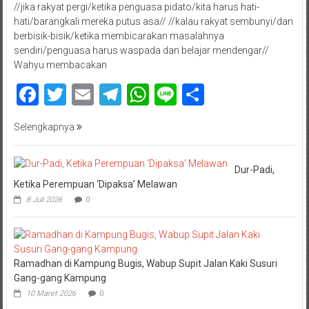
//jika rakyat pergi/ketika penguasa pidato/kita harus hati-
hati/barangkali mereka putus asa// //kalau rakyat sembunyi/dan
berbisik-bisik/ketika membicarakan masalahnya
sendiri/penguasa harus waspada dan belajar mendengar//
Wahyu membacakan
Facebook
Twitter
Email
Telegram
WhatsApp
Line
Share
Selengkapnya
Dur-Padi,
Ketika Perempuan ‘Dipaksa’ Melawan
8 Juli 2026
0
Ramadhan di Kampung Bugis, Wabup Supit Jalan Kaki Susuri
Gang-gang Kampung
10 Maret 2026
0