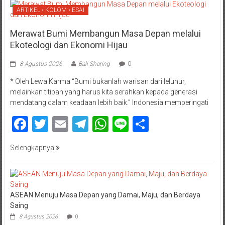
ARTIKEL • KOLOM • ESAI
Merawat Bumi Membangun Masa Depan melalui
Ekoteologi dan Ekonomi Hijau
8 Agustus 2026
Bali Sharing
0
* Oleh Lewa Karma “Bumi bukanlah warisan dari leluhur,
melainkan titipan yang harus kita serahkan kepada generasi
mendatang dalam keadaan lebih baik.” Indonesia memperingati
Facebook
Twitter
Email
Telegram
WhatsApp
Line
Share
Selengkapnya
ASEAN Menuju Masa Depan yang Damai, Maju, dan Berdaya
Saing
8 Agustus 2026
0