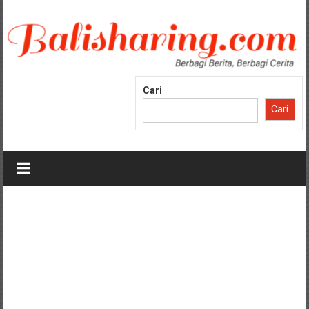
Lompat
ke
konten
Cari
Cari