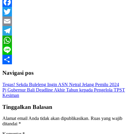
Facebook
Twitter
Email
Telegram
WhatsApp
Line
Share
Navigasi pos
Tegas! Sekda Buleleng Ingin ASN Netral Jelang Pemilu 2024
Pj Gubernur Bali Deadline Akhir Tahun kepada Pengelola TPST
Kesiman
Tinggalkan Balasan
Alamat email Anda tidak akan dipublikasikan.
Ruas yang wajib
ditandai
*
Komentar
*