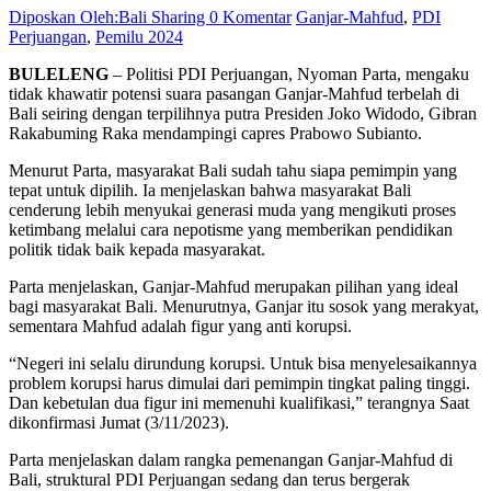
Diposkan Oleh:Bali Sharing
0 Komentar
Ganjar-Mahfud
,
PDI
Perjuangan
,
Pemilu 2024
BULELENG
– Politisi PDI Perjuangan, Nyoman Parta, mengaku
tidak khawatir potensi suara pasangan Ganjar-Mahfud terbelah di
Bali seiring dengan terpilihnya putra Presiden Joko Widodo, Gibran
Rakabuming Raka mendampingi capres Prabowo Subianto.
Menurut Parta, masyarakat Bali sudah tahu siapa pemimpin yang
tepat untuk dipilih. Ia menjelaskan bahwa masyarakat Bali
cenderung lebih menyukai generasi muda yang mengikuti proses
ketimbang melalui cara nepotisme yang memberikan pendidikan
politik tidak baik kepada masyarakat.
Parta menjelaskan, Ganjar-Mahfud merupakan pilihan yang ideal
bagi masyarakat Bali. Menurutnya, Ganjar itu sosok yang merakyat,
sementara Mahfud adalah figur yang anti korupsi.
“Negeri ini selalu dirundung korupsi. Untuk bisa menyelesaikannya
problem korupsi harus dimulai dari pemimpin tingkat paling tinggi.
Dan kebetulan dua figur ini memenuhi kualifikasi,” terangnya Saat
dikonfirmasi Jumat (3/11/2023).
Parta menjelaskan dalam rangka pemenangan Ganjar-Mahfud di
Bali, struktural PDI Perjuangan sedang dan terus bergerak