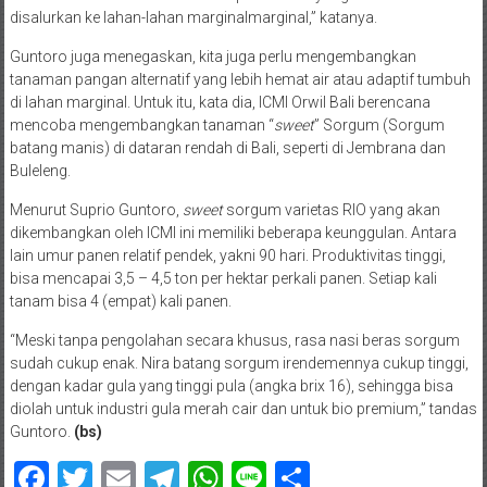
disalurkan ke lahan-lahan marginalmarginal,” katanya.
Guntoro juga menegaskan, kita juga perlu mengembangkan
tanaman pangan alternatif yang lebih hemat air atau adaptif tumbuh
di lahan marginal. Untuk itu, kata dia, ICMI Orwil Bali berencana
mencoba mengembangkan tanaman “
sweet
” Sorgum (Sorgum
batang manis) di dataran rendah di Bali, seperti di Jembrana dan
Buleleng.
Menurut Suprio Guntoro,
sweet
sorgum varietas RIO yang akan
dikembangkan oleh ICMI ini memiliki beberapa keunggulan. Antara
lain umur panen relatif pendek, yakni 90 hari. Produktivitas tinggi,
bisa mencapai 3,5 – 4,5 ton per hektar perkali panen. Setiap kali
tanam bisa 4 (empat) kali panen.
“Meski tanpa pengolahan secara khusus, rasa nasi beras sorgum
sudah cukup enak. Nira batang sorgum irendemennya cukup tinggi,
dengan kadar gula yang tinggi pula (angka brix 16), sehingga bisa
diolah untuk industri gula merah cair dan untuk bio premium,” tandas
Guntoro.
(bs)
Facebook
Twitter
Email
Telegram
WhatsApp
Line
Share