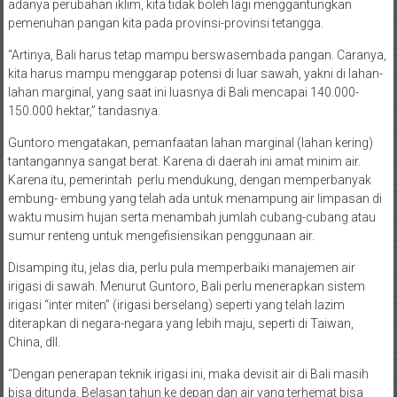
adanya perubahan iklim, kita tidak boleh lagi menggantungkan
pemenuhan pangan kita pada provinsi-provinsi tetangga.
“Artinya, Bali harus tetap mampu berswasembada pangan. Caranya,
kita harus mampu menggarap potensi di luar sawah, yakni di lahan-
lahan marginal, yang saat ini luasnya di Bali mencapai 140.000-
150.000 hektar,” tandasnya.
Guntoro mengatakan, pemanfaatan lahan marginal (lahan kering)
tantangannya sangat berat. Karena di daerah ini amat minim air.
Karena itu, pemerintah perlu mendukung, dengan memperbanyak
embung- embung yang telah ada untuk menampung air limpasan di
waktu musim hujan serta menambah jumlah cubang-cubang atau
sumur renteng untuk mengefisiensikan penggunaan air.
Disamping itu, jelas dia, perlu pula memperbaiki manajemen air
irigasi di sawah. Menurut Guntoro, Bali perlu menerapkan sistem
irigasi “inter miten” (irigasi berselang) seperti yang telah lazim
diterapkan di negara-negara yang lebih maju, seperti di Taiwan,
China, dll.
“Dengan penerapan teknik irigasi ini, maka devisit air di Bali masih
bisa ditunda. Belasan tahun ke depan dan air yang terhemat bisa