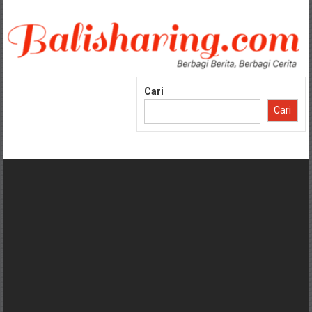
Lompat
ke
konten
Cari
Cari