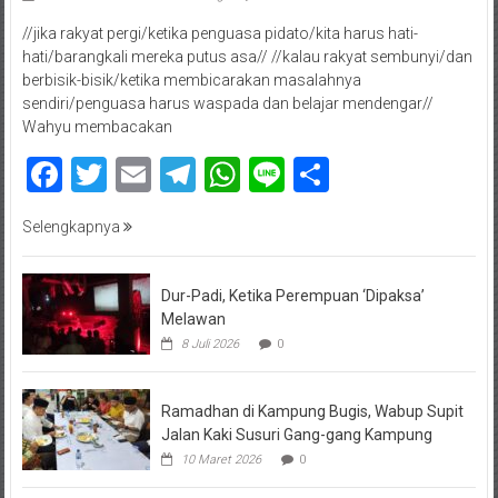
//jika rakyat pergi/ketika penguasa pidato/kita harus hati-
hati/barangkali mereka putus asa// //kalau rakyat sembunyi/dan
berbisik-bisik/ketika membicarakan masalahnya
sendiri/penguasa harus waspada dan belajar mendengar//
Wahyu membacakan
Facebook
Twitter
Email
Telegram
WhatsApp
Line
Share
Selengkapnya
Dur-Padi, Ketika Perempuan ‘Dipaksa’
Melawan
8 Juli 2026
0
Ramadhan di Kampung Bugis, Wabup Supit
Jalan Kaki Susuri Gang-gang Kampung
10 Maret 2026
0