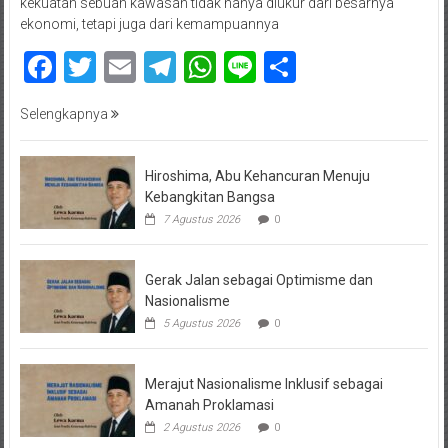
kekuatan sebuah kawasan tidak hanya diukur dari besarnya
ekonomi, tetapi juga dari kemampuannya
Facebook
Twitter
Email
Telegram
WhatsApp
Line
Share
Selengkapnya
Hiroshima, Abu Kehancuran Menuju
Kebangkitan Bangsa
7 Agustus 2026
0
Gerak Jalan sebagai Optimisme dan
Nasionalisme
5 Agustus 2026
0
Merajut Nasionalisme Inklusif sebagai
Amanah Proklamasi
2 Agustus 2026
0