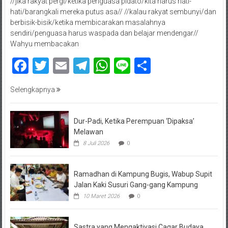
//jika rakyat pergi/ketika penguasa pidato/kita harus hati-
hati/barangkali mereka putus asa// //kalau rakyat sembunyi/dan
berbisik-bisik/ketika membicarakan masalahnya
sendiri/penguasa harus waspada dan belajar mendengar//
Wahyu membacakan
Facebook
Twitter
Email
Telegram
WhatsApp
Line
Share
Selengkapnya
Dur-Padi, Ketika Perempuan ‘Dipaksa’
Melawan
8 Juli 2026
0
Ramadhan di Kampung Bugis, Wabup Supit
Jalan Kaki Susuri Gang-gang Kampung
10 Maret 2026
0
Sastra yang Mengaktivasi Cagar Budaya