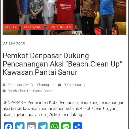
BERITA
DENPASAR
LINGKUNGAN
23 Mei 2023
Pemkot Denpasar Dukung
Pencanangan Aksi “Beach Clean Up”
Kawasan Pantai Sanur
Diposkan Oleh:Bali Sharing
0 Komentar
Beach Clean Up
,
Pantai Sanur
DENPASAR – Pemerintah Kota Denpasar mendukung pencanangan
aksi bersih kawasan pantai Sanur bertajuk Beach Clean Up, yang
akan digelar pada Jumat, 26 Mei mendatang.
Facebook
Twitter
Email
Telegram
WhatsApp
Line
Share