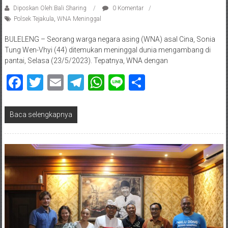
Diposkan Oleh:Bali Sharing
0 Komentar
Polsek Tejakula
,
WNA Meninggal
BULELENG – Seorang warga negara asing (WNA) asal Cina, Sonia
Tung Wen-Vhyi (44) ditemukan meninggal dunia mengambang di
pantai, Selasa (23/5/2023). Tepatnya, WNA dengan
Facebook
Twitter
Email
Telegram
WhatsApp
Line
Share
Baca selengkapnya