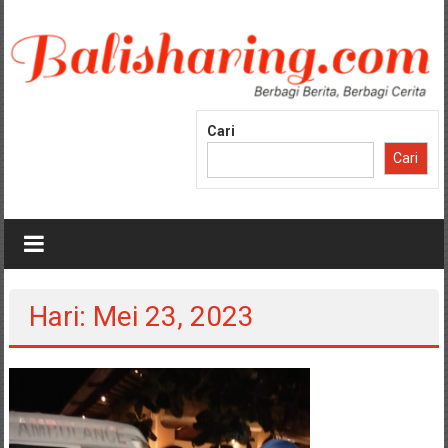
Lompat
ke
konten
Cari
Cari
Hari: Mei 23, 2023