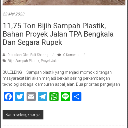
23 Mei 2023
11,75 Ton Bijih Sampah Plastik,
Bahan Proyek Jalan TPA Bengkala
Dan Segara Rupek
Diposkan Oleh:Bali Sharing
0 Komentar
Bijih Sampah Plastik
,
Proyek Jalan
BULELENG – Sampah plastik yang menjadi momok di tengah
masyarakat kini akan menjadi berkah seiring perkembangan
teknologi sebagai campuran aspal jalan. Dua prioritas pengerjaan
Facebook
Twitter
Email
Telegram
WhatsApp
Line
Share
Baca selengkapnya