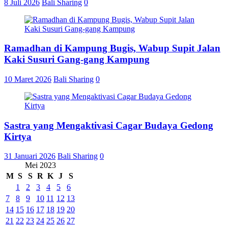
8 Juli 2026
Bali Sharing
0
Ramadhan di Kampung Bugis, Wabup Supit Jalan
Kaki Susuri Gang-gang Kampung
10 Maret 2026
Bali Sharing
0
Sastra yang Mengaktivasi Cagar Budaya Gedong
Kirtya
31 Januari 2026
Bali Sharing
0
Mei 2023
M
S
S
R
K
J
S
1
2
3
4
5
6
7
8
9
10
11
12
13
14
15
16
17
18
19
20
21
22
23
24
25
26
27