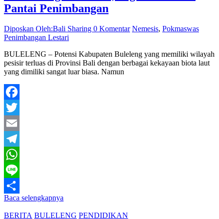
Pantai Penimbangan
Diposkan Oleh:Bali Sharing
0 Komentar
Nemesis
,
Pokmaswas
Penimbangan Lestari
BULELENG – Potensi Kabupaten Buleleng yang memiliki wilayah
pesisir terluas di Provinsi Bali dengan berbagai kekayaan biota laut
yang dimiliki sangat luar biasa. Namun
Facebook
Twitter
Email
Telegram
WhatsApp
Line
Baca selengkapnya
Share
BERITA
BULELENG
PENDIDIKAN