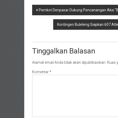
Navigasi
Pemkot Denpasar Dukung Pencanangan Aksi “B
pos
Kontingen Buleleng Siapkan 607 Atle
Tinggalkan Balasan
Alamat email Anda tidak akan dipublikasikan.
Ruas y
Komentar
*