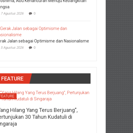
roshima, Abu Kehancuran Menuju Kebangkitan
ngsa
7 Agustus 2026
0
rak Jalan sebagai Optimisme dan Nasionalisme
5 Agustus 2026
0
FEATURE
FEATURE
Yang Hilang Yang Terus Berjuang”,
ertunjukan 30 Tahun Kudatuli di
ingaraja