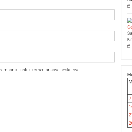
Sa
Ki
ramban ini untuk komentar saya berikutnya.
Me
7
1
2
2