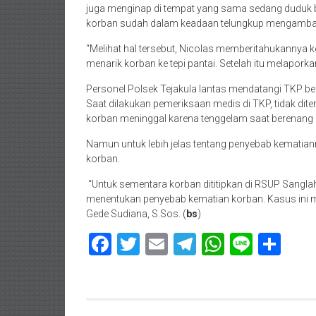
juga menginap di tempat yang sama sedang duduk be
korban sudah dalam keadaan telungkup mengambang
“Melihat hal tersebut, Nicolas memberitahukannya 
menarik korban ke tepi pantai. Setelah itu melapork
Personel Polsek Tejakula lantas mendatangi TKP be
Saat dilakukan pemeriksaan medis di TKP, tidak di
korban meninggal karena tenggelam saat berenang d
Namun untuk lebih jelas tentang penyebab kematian
korban.
“Untuk sementara korban dititipkan di RSUP Sangla
menentukan penyebab kematian korban. Kasus ini ma
Gede Sudiana, S.Sos. (
bs
)
Facebook
Twitter
Email
Telegram
WhatsAp
Line
Sha