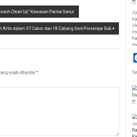
each Clean Up” Kawasan Pantai Sanur
//
ha
//
t Artis dalam 37 Cabor dan 18 Cabang Seni Porsenijar Bali
me
ha
m
Se
ang wajib ditandai
*
Du
Ra
Ka