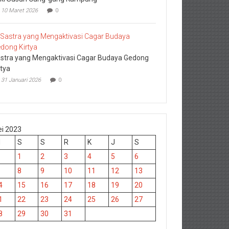
10 Maret 2026
0
stra yang Mengaktivasi Cagar Budaya Gedong
rtya
31 Januari 2026
0
i 2023
M
S
S
R
K
J
S
1
2
3
4
5
6
8
9
10
11
12
13
4
15
16
17
18
19
20
1
22
23
24
25
26
27
8
29
30
31