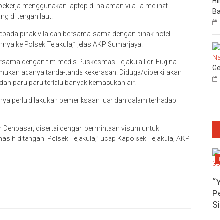
Hi
kerja menggunakan laptop di halaman vila. Ia melihat
Ba
 di tengah laut.
kepada pihak vila dan bersama-sama dengan pihak hotel
annya ke Polsek Tejakula,” jelas AKP Sumarjaya.
rsama dengan tim medis Puskesmas Tejakula I dr. Eugina.
Ge
temukan adanya tanda-tanda kekerasan. Diduga/diperkirakan
an paru-paru terlalu banyak kemasukan air.
nya perlu dilakukan pemeriksaan luar dan dalam terhadap
h Denpasar, disertai dengan permintaan visum untuk
sih ditangani Polsek Tejakula,” ucap Kapolsek Tejakula, AKP
p
re
“
P
S