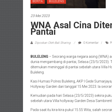
BERITA
BULELENG
23 Mei 2023
WNA Asal Cina Dite
Pantai
Diposkan Oleh:Bali Sharing
0 Komentar
P
BULELENG
– Seorang warga negara asing (WNA) as
dunia mengambang di pantai, Selasa (23/5/2023)
ditemukan meninggal di pantai sebelah utara Villa
Buleleng.
Kasi Humas Polres Buleleng, AKP I Gede Sumarjaya,
Hollyway Garden dari tanggal 15 Mei 2023. Ia seorang
Kemudian pada hari Selasa (23/5/2023) sekira pukul 
sebelah utara Villa hollyway Garden Desa Sambirent
Pada saat itu kira-kira pukul 15.55 Wita, salah se