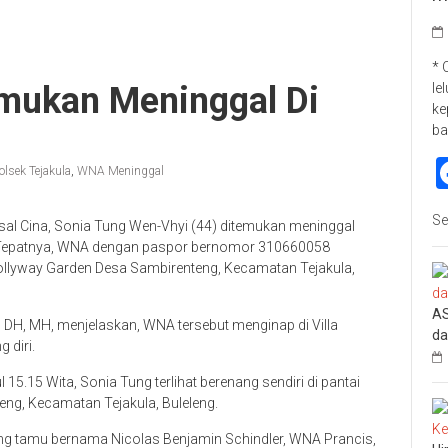
* 
le
mukan Meninggal Di
ke
ba
olsek Tejakula
,
WNA Meninggal
Se
al Cina, Sonia Tung Wen-Vhyi (44) ditemukan meninggal
. Tepatnya, WNA dengan paspor bernomor 310660058
 Hollyway Garden Desa Sambirenteng, Kecamatan Tejakula,
AS
 DH, MH, menjelaskan, WNA tersebut menginap di Villa
da
 diri.
15.15 Wita, Sonia Tung terlihat berenang sendiri di pantai
eng, Kecamatan Tejakula, Buleleng.
orang tamu bernama Nicolas Benjamin Schindler, WNA Prancis,