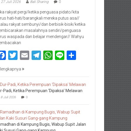
27 Juli 2026
Bali Sharing
0
jika rakyat pergi/ketika penguasa pidato/kita
rus hati-hati/barangkali mereka putus asa//
kalau rakyat sembunyi/dan berbisik-bisik/ketika
mbicarakan masalahnya sendiri/penguasa
rus waspada dan belajar mendengar// Wahyu
embacakan
Facebook
Twitter
Email
Telegram
WhatsApp
Line
Share
lengkapnya
r-Padi, Ketika Perempuan ‘Dipaksa’ Melawan
8 Juli 2026
0
madhan di Kampung Bugis, Wabup Supit Jalan
ki Susuri Gang-gang Kampung