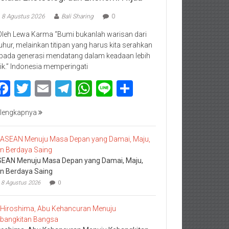
8 Agustus 2026
Bali Sharing
0
Oleh Lewa Karma “Bumi bukanlah warisan dari
luhur, melainkan titipan yang harus kita serahkan
pada generasi mendatang dalam keadaan lebih
ik.” Indonesia memperingati
Facebook
Twitter
Email
Telegram
WhatsApp
Line
Share
lengkapnya
EAN Menuju Masa Depan yang Damai, Maju,
n Berdaya Saing
8 Agustus 2026
0