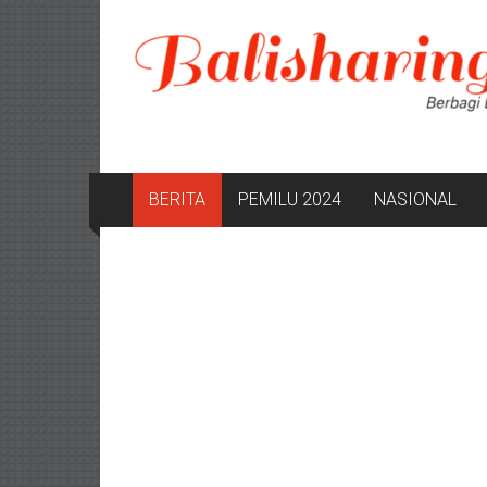
Lompat
ke
konten
BERITA
PEMILU 2024
NASIONAL