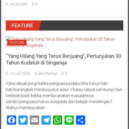
24 Juli 2026
0
FEATURE
FEATURE
“Yang Hilang Yang Terus Berjuang”, Pertunjukan 30
Tahun Kudatuli di Singaraja
27 Juli 2026
Bali Sharing
0
//jika rakyat pergi/ketika penguasa pidato/kita harus hati-
hati/barangkali mereka putus asa// //kalau rakyat sembunyi/dan
berbisik-bisik/ketika membicarakan masalahnya
sendiri/penguasa harus waspada dan belajar mendengar//
Wahyu membacakan
Facebook
Twitter
Email
Telegram
WhatsApp
Line
Share