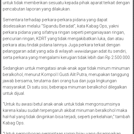
untuk tidak memberikan sesuatu kepada pihak aparat terkait dengan
pencabutan laporan yang dilakukan.
Sementara terhadap perkara-perkara pidana yang dapat
diselesaikan melalui “Sipandu Beradat”, kata Kabag Ops, yakni
perkara pidana yang sifatnya ringan seperti penganiayaan ringan,
pencurian ringan, KDRT yang tidak mengakibatkan luka, dan atau
perkara atau tindak pidana lainnya. Juga perkara terkait dengan
pelanggaran adat yang ada di wilayah
wewidangan
adat itu sendiri,
serta perkara yang mengalami kerugian tidak lebih dari Rp 2.500.000.
Sedangkan untuk mengatasi anak-anak agar tidak minum minuman
beralkohol, menurut Kompol I Gusti Alit Putra, merupakan tanggung
jawab bersama, terutama dari orang tua dan juga lingkungan
masyarakat. Di satu sisi, beberapa minuman beralkohol dilegalkan
untuk dijual.
“Untuk itu awasi betul anak-anak untuk tidak mengonsumsinya
karena kalau sudah terpengaruh akibat minuman beralkohol maka
hal-hal yang tidak dinginkan bisa terjadi, seperti perkelahian,” tambah
Kabag Ops.
“Untuk permohonan permintaan rompi hijau yang disampaikan