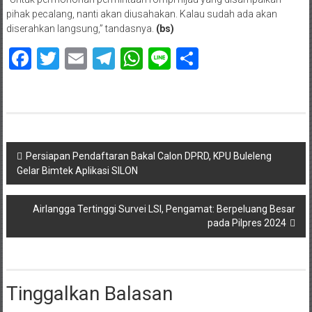
pihak pecalang, nanti akan diusahakan. Kalau sudah ada akan
diserahkan langsung,” tandasnya.
(bs)
Facebook
Twitter
Email
Telegram
WhatsApp
Line
Share
Navigasi
Persiapan Pendaftaran Bakal Calon DPRD, KPU Buleleng
Gelar Bimtek Aplikasi SILON
pos
Airlangga Tertinggi Survei LSI, Pengamat: Berpeluang Besar
pada Pilpres 2024
Tinggalkan Balasan