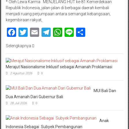
* Oleh Lewa Karma MENJELANG HUT ke-81 Kemerdekaan
Republik Indonesia, jalan-jalan di berbagai daerah kembali
menjadi ruang perjumpaan antara semangat kebangsaan,
kegembiraan rakyat,
Facebook
Twitter
Email
Telegram
WhatsApp
Line
Share
Selengkapnya
Merajut Nasionalisme Inklusif sebagai Amanah Proklamasi
2 Agustus 2026
0
MUI Bali Dan
Dua Amanah Dari Gubernur Bali
28 Juli 2026
0
Anak
Indonesia Sebagai Subyek Pembangunan