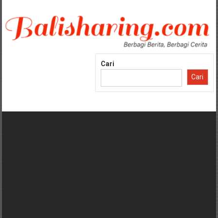
Lompat
ke
konten
Cari
Cari