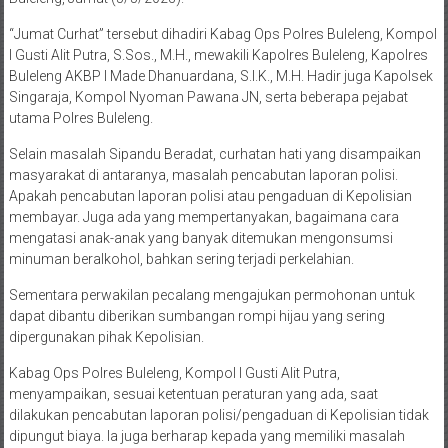
“Jumat Curhat” tersebut dihadiri Kabag Ops Polres Buleleng, Kompol
I Gusti Alit Putra, S.Sos., M.H., mewakili Kapolres Buleleng, Kapolres
Buleleng AKBP I Made Dhanuardana, S.I.K., M.H. Hadir juga Kapolsek
Singaraja, Kompol Nyoman Pawana JN, serta beberapa pejabat
utama Polres Buleleng.
Selain masalah Sipandu Beradat, curhatan hati yang disampaikan
masyarakat di antaranya, masalah pencabutan laporan polisi.
Apakah pencabutan laporan polisi atau pengaduan di Kepolisian
membayar. Juga ada yang mempertanyakan, bagaimana cara
mengatasi anak-anak yang banyak ditemukan mengonsumsi
minuman beralkohol, bahkan sering terjadi perkelahian.
Sementara perwakilan pecalang mengajukan permohonan untuk
dapat dibantu diberikan sumbangan rompi hijau yang sering
dipergunakan pihak Kepolisian.
Kabag Ops Polres Buleleng, Kompol I Gusti Alit Putra,
menyampaikan, sesuai ketentuan peraturan yang ada, saat
dilakukan pencabutan laporan polisi/pengaduan di Kepolisian tidak
dipungut biaya. Ia juga berharap kepada yang memiliki masalah