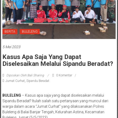
BERITA
BULELENG
5 Mei 2023
Kasus Apa Saja Yang Dapat
Diselesaikan Melalui Sipandu Beradat?
Diposkan Oleh:Bali Sharing
0 Komentar
Jumat Curhat
,
Sipandu Beradat
BULELENG
– Kasus apa saja yang dapat diselesaikan melalui
Sipandu Beradat? Itulah salah satu pertanyaan yang muncul dari
warga dalam acara “Jumat Curhat” yang dilaksanakan Polres
Buleleng di Balai Banjar Tengah, Kelurahan Astina, Kecamatan
Buleleng, Jumat (5/5/2023).