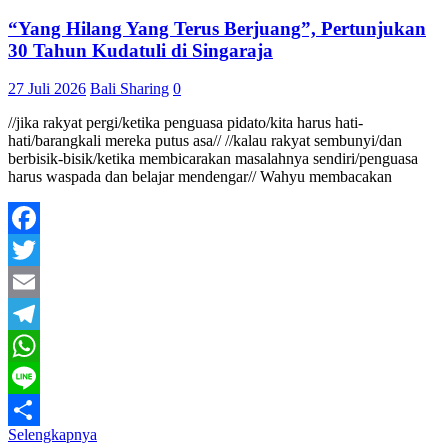
“Yang Hilang Yang Terus Berjuang”, Pertunjukan
30 Tahun Kudatuli di Singaraja
27 Juli 2026
Bali Sharing
0
//jika rakyat pergi/ketika penguasa pidato/kita harus hati-
hati/barangkali mereka putus asa// //kalau rakyat sembunyi/dan
berbisik-bisik/ketika membicarakan masalahnya sendiri/penguasa
harus waspada dan belajar mendengar// Wahyu membacakan
Facebook
Twitter
Email
Telegram
WhatsApp
Line
Selengkapnya
Share