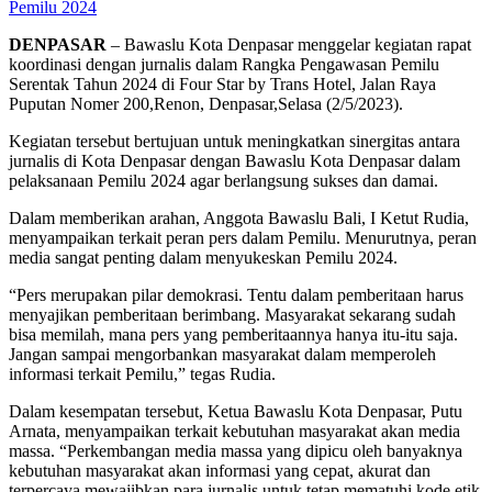
Pemilu 2024
DENPASAR
– Bawaslu Kota Denpasar menggelar kegiatan rapat
koordinasi dengan jurnalis dalam Rangka Pengawasan Pemilu
Serentak Tahun 2024 di Four Star by Trans Hotel, Jalan Raya
Puputan Nomer 200,Renon, Denpasar,Selasa (2/5/2023).
Kegiatan tersebut bertujuan untuk meningkatkan sinergitas antara
jurnalis di Kota Denpasar dengan Bawaslu Kota Denpasar dalam
pelaksanaan Pemilu 2024 agar berlangsung sukses dan damai.
Dalam memberikan arahan, Anggota Bawaslu Bali, I Ketut Rudia,
menyampaikan terkait peran pers dalam Pemilu. Menurutnya, peran
media sangat penting dalam menyukeskan Pemilu 2024.
“Pers merupakan pilar demokrasi. Tentu dalam pemberitaan harus
menyajikan pemberitaan berimbang. Masyarakat sekarang sudah
bisa memilah, mana pers yang pemberitaannya hanya itu-itu saja.
Jangan sampai mengorbankan masyarakat dalam memperoleh
informasi terkait Pemilu,” tegas Rudia.
Dalam kesempatan tersebut, Ketua Bawaslu Kota Denpasar, Putu
Arnata, menyampaikan terkait kebutuhan masyarakat akan media
massa. “Perkembangan media massa yang dipicu oleh banyaknya
kebutuhan masyarakat akan informasi yang cepat, akurat dan
terpercaya mewajibkan para jurnalis untuk tetap mematuhi kode etik