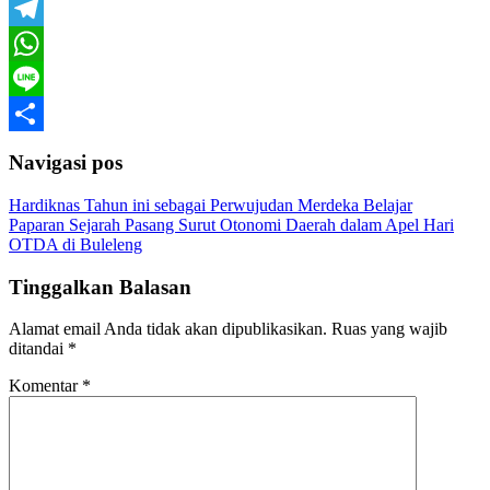
Email
Telegram
WhatsApp
Line
Share
Navigasi pos
Hardiknas Tahun ini sebagai Perwujudan Merdeka Belajar
Paparan Sejarah Pasang Surut Otonomi Daerah dalam Apel Hari
OTDA di Buleleng
Tinggalkan Balasan
Alamat email Anda tidak akan dipublikasikan.
Ruas yang wajib
ditandai
*
Komentar
*