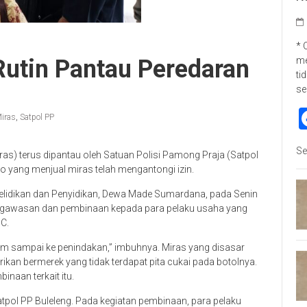
* 
me
Rutin Pantau Peredaran
ti
se
iras
,
Satpol PP
Se
s) terus dipantau oleh Satuan Polisi Pamong Praja (Satpol
 yang menjual miras telah mengantongi izin.
nyelidikan dan Penyidikan, Dewa Made Sumardana, pada Senin
engawasan dan pembinaan kepada para pelaku usaha yang
C.
m sampai ke penindakan,” imbuhnya. Miras yang disasar
rikan bermerek yang tidak terdapat pita cukai pada botolnya.
aan terkait itu.
 Satpol PP Buleleng. Pada kegiatan pembinaan, para pelaku