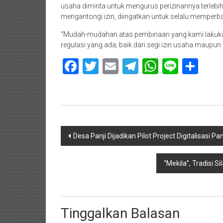
usaha diminta untuk mengurus perizinannya terlebi
mengantongi izin, diingatkan untuk selalu memperba
“Mudah-mudahan atas pembinaan yang kami lakukan
regulasi yang ada, baik dari segi izin usaha maupu
Facebook
Twitter
Email
Telegram
WhatsAp
Line
Sha
Navigasi
Desa Panji Dijadikan Pilot Project Digitalisasi P
pos
“Mekila”, Tradisi
Tinggalkan Balasan