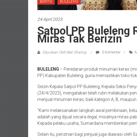
BERITA
BULELENG
24 April 2023
Satpol PP Buleleng 
Miras Tak Berizin
Diposkan Oleh:Bali Sharing
0 Komentar
M
BULELENG
– Peredaran produk minuman keras (mira
PP) Kabupaten Buleleng, guna memastikan toko-toko
Seizin Kepala Satpol PP Buleleng, Kepala Seksi Pe
(24/4/2023), mengatakan telah rutin melakukan p
menjual minuman keras, baik kategori A, B, maupun 
“Kami melaksanakan langkah awal pembinaan, belu
adalah yang dijual secara ilegal, misalnya miras pab
Kepada pelaku usaha, Sumardana memberikan pembin
Selain itu, perizinan bagi penjual juga diawasi oleh