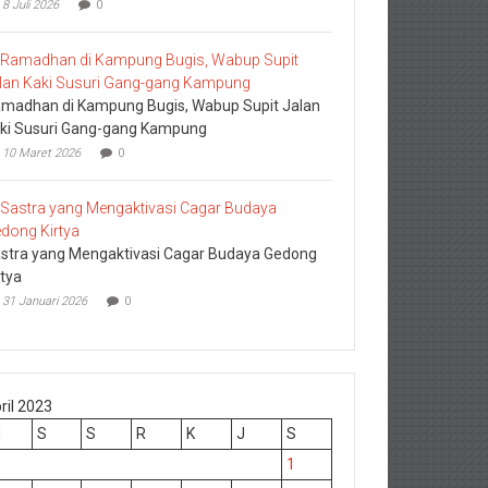
8 Juli 2026
0
madhan di Kampung Bugis, Wabup Supit Jalan
ki Susuri Gang-gang Kampung
10 Maret 2026
0
stra yang Mengaktivasi Cagar Budaya Gedong
rtya
31 Januari 2026
0
ril 2023
M
S
S
R
K
J
S
1