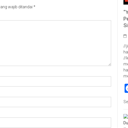
ang wajib ditandai
*
“
P
S
//
ha
//
me
ha
m
Se
Du