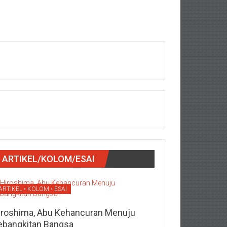
ARTIKEL/KOLOM/ESAI
ARTIKEL • KOLOM • ESAI
iroshima, Abu Kehancuran Menuju
ebangkitan Bangsa