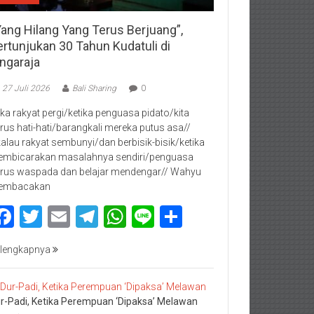
Yang Hilang Yang Terus Berjuang”,
ertunjukan 30 Tahun Kudatuli di
ingaraja
27 Juli 2026
Bali Sharing
0
jika rakyat pergi/ketika penguasa pidato/kita
rus hati-hati/barangkali mereka putus asa//
kalau rakyat sembunyi/dan berbisik-bisik/ketika
mbicarakan masalahnya sendiri/penguasa
rus waspada dan belajar mendengar// Wahyu
embacakan
Facebook
Twitter
Email
Telegram
WhatsApp
Line
Share
lengkapnya
r-Padi, Ketika Perempuan ‘Dipaksa’ Melawan