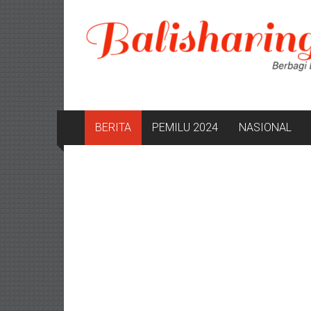
Lompat
ke
konten
BERITA
PEMILU 2024
NASIONAL