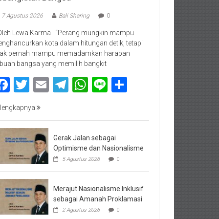
7 Agustus 2026
Bali Sharing
0
Oleh Lewa Karma “Perang mungkin mampu
nghancurkan kota dalam hitungan detik, tetapi
dak pernah mampu memadamkan harapan
buah bangsa yang memilih bangkit
Facebook
Twitter
Email
Telegram
WhatsApp
Line
Share
lengkapnya
Gerak Jalan sebagai
Optimisme dan Nasionalisme
5 Agustus 2026
0
Merajut Nasionalisme Inklusif
sebagai Amanah Proklamasi
2 Agustus 2026
0