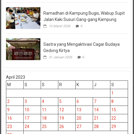
Ramadhan di Kampung Bugis, Wabup Supit
Jalan Kaki Susuri Gang-gang Kampung
10 Maret 2026
0
Sastra yang Mengaktivasi Cagar Budaya
Gedong Kirtya
31 Januari 2026
0
April 2023
M
S
S
R
K
J
S
1
2
3
4
5
6
7
8
9
10
11
12
13
14
15
16
17
18
19
20
21
22
23
24
25
26
27
28
29