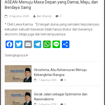
ASEAN Menuju Masa Depan yang Damai, Maju, dan
Berdaya Saing
8 Agustus 2026
Bali Sharing
0
* Oleh Lewa Karma “Di tengah dunia yang semakin terpolarisasi,
kekuatan sebuah kawasan tidak hanya diukur dari besarnya
ekonomi, tetapi juga dari kemampuannya
Facebook
Twitter
Email
Telegram
WhatsApp
Line
Share
Selengkapnya
Hiroshima, Abu Kehancuran Menuju
Kebangkitan Bangsa
7 Agustus 2026
0
Gerak Jalan sebagai Optimisme dan
Nasionalisme
5 Agustus 2026
0