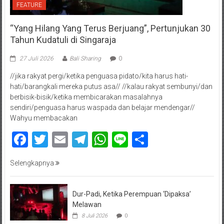
FEATURE
“Yang Hilang Yang Terus Berjuang”, Pertunjukan 30
Tahun Kudatuli di Singaraja
27 Juli 2026
Bali Sharing
0
//jika rakyat pergi/ketika penguasa pidato/kita harus hati-
hati/barangkali mereka putus asa// //kalau rakyat sembunyi/dan
berbisik-bisik/ketika membicarakan masalahnya
sendiri/penguasa harus waspada dan belajar mendengar//
Wahyu membacakan
Facebook
Twitter
Email
Telegram
WhatsApp
Line
Share
Selengkapnya
Dur-Padi, Ketika Perempuan ‘Dipaksa’
Melawan
8 Juli 2026
0