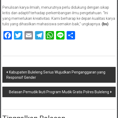
Penulisan karya ilmiah, menurutnya perlu didukung dengan sikap
kritis dan adaptif terhadap perkembangan ilmu pengetahuan. “Ini
yang memerlukan kreativitas. Kami berharap ke depan kualitas karya
tulis yang dihasilkan mahasiswa semakin baik,” ungkapnya.
(bs)
Facebook
Twitter
Email
Telegram
WhatsApp
Line
Share
Navigasi
Kabupaten Buleleng Serius Wujudkan Penganggaran yang
Responsif Gender
pos
Belasan Pemudik Ikuti Program Mudik Gratis Polres Buleleng