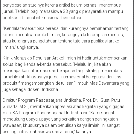
penyelesaian studinya karena artikel belum berhasil menembus
jurnal. Terlebih bagi mahasiswa S3 yang dipersyaratkan mampu
publikasi di jurnal internasional bereputasi.
“Kendala tersebut bisa berasal dari kurangnya pemahaman tentang
konsep penulisan artikel ilmiah, kurangnya keterampilan menulis,
atau kurangnya pengetahuan tentang tata cara publikasi artikel
ilmiah,” ungkapnya.
Klinik Manuskip Penulisan Artikel Ilmiah ini hadir untuk memberikan
solusi bagi kendala-kendala tersebut. “Melalui ini, kita akan
mendapatkan informasi dan belajar tentang strategi menembus
jurnal ilmiah, khususnya jurnal internasional bereputasi dan tips
produktif mengembangkan ide tulisan,” imbuh Mas Dewantara yang
juga sebagai dosen Undiksha.
Direktur Program Pascasarjana Undiksha, Prof. Dr. I Gusti Putu
Suharta, M.Si., memberikan apresiasi atas kegiatan yang digagas
oleh IKA Program Pascasarjana Undiksha ini. “Kami sangat
mendukung upaya-upaya yang berkaitan dengan peningkatan
wawasan, khususnya dalam penulisan karya ilmiah. Ini sangat
penting untuk mahasiswa dan alumni,” katanya.