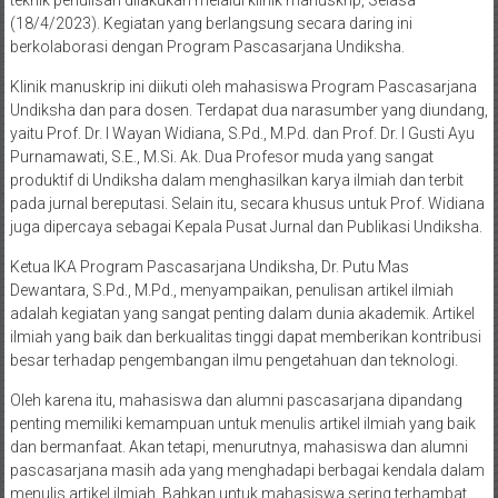
teknik penulisan dilakukan melalui klinik manuskrip, Selasa
(18/4/2023). Kegiatan yang berlangsung secara daring ini
berkolaborasi dengan Program Pascasarjana Undiksha.
Klinik manuskrip ini diikuti oleh mahasiswa Program Pascasarjana
Undiksha dan para dosen. Terdapat dua narasumber yang diundang,
yaitu Prof. Dr. I Wayan Widiana, S.Pd., M.Pd. dan Prof. Dr. I Gusti Ayu
Purnamawati, S.E., M.Si. Ak. Dua Profesor muda yang sangat
produktif di Undiksha dalam menghasilkan karya ilmiah dan terbit
pada jurnal bereputasi. Selain itu, secara khusus untuk Prof. Widiana
juga dipercaya sebagai Kepala Pusat Jurnal dan Publikasi Undiksha.
Ketua IKA Program Pascasarjana Undiksha, Dr. Putu Mas
Dewantara, S.Pd., M.Pd., menyampaikan, penulisan artikel ilmiah
adalah kegiatan yang sangat penting dalam dunia akademik. Artikel
ilmiah yang baik dan berkualitas tinggi dapat memberikan kontribusi
besar terhadap pengembangan ilmu pengetahuan dan teknologi.
Oleh karena itu, mahasiswa dan alumni pascasarjana dipandang
penting memiliki kemampuan untuk menulis artikel ilmiah yang baik
dan bermanfaat. Akan tetapi, menurutnya, mahasiswa dan alumni
pascasarjana masih ada yang menghadapi berbagai kendala dalam
menulis artikel ilmiah. Bahkan untuk mahasiswa sering terhambat