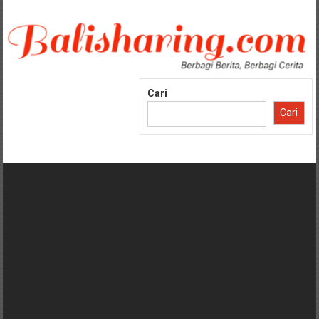
Lompat
ke
konten
Cari
Cari