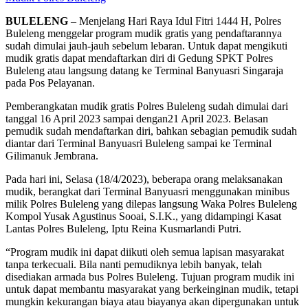
BULELENG
– Menjelang Hari Raya Idul Fitri 1444 H, Polres
Buleleng menggelar program mudik gratis yang pendaftarannya
sudah dimulai jauh-jauh sebelum lebaran. Untuk dapat mengikuti
mudik gratis dapat mendaftarkan diri di Gedung SPKT Polres
Buleleng atau langsung datang ke Terminal Banyuasri Singaraja
pada Pos Pelayanan.
Pemberangkatan mudik gratis Polres Buleleng sudah dimulai dari
tanggal 16 April 2023 sampai dengan21 April 2023. Belasan
pemudik sudah mendaftarkan diri, bahkan sebagian pemudik sudah
diantar dari Terminal Banyuasri Buleleng sampai ke Terminal
Gilimanuk Jembrana.
Pada hari ini, Selasa (18/4/2023), beberapa orang melaksanakan
mudik, berangkat dari Terminal Banyuasri menggunakan minibus
milik Polres Buleleng yang dilepas langsung Waka Polres Buleleng
Kompol Yusak Agustinus Sooai, S.I.K., yang didampingi Kasat
Lantas Polres Buleleng, Iptu Reina Kusmarlandi Putri.
“Program mudik ini dapat diikuti oleh semua lapisan masyarakat
tanpa terkecuali. Bila nanti pemudiknya lebih banyak, telah
disediakan armada bus Polres Buleleng. Tujuan program mudik ini
untuk dapat membantu masyarakat yang berkeinginan mudik, tetapi
mungkin kekurangan biaya atau biayanya akan dipergunakan untuk