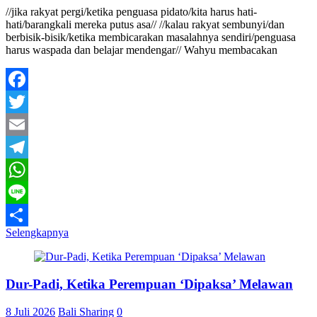
//jika rakyat pergi/ketika penguasa pidato/kita harus hati-
hati/barangkali mereka putus asa// //kalau rakyat sembunyi/dan
berbisik-bisik/ketika membicarakan masalahnya sendiri/penguasa
harus waspada dan belajar mendengar// Wahyu membacakan
Facebook
Twitter
Email
Telegram
WhatsApp
Line
Selengkapnya
Share
Dur-Padi, Ketika Perempuan ‘Dipaksa’ Melawan
8 Juli 2026
Bali Sharing
0