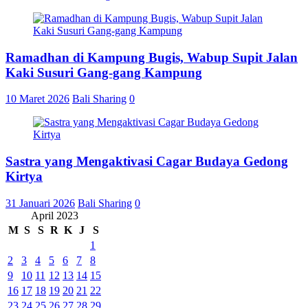
Ramadhan di Kampung Bugis, Wabup Supit Jalan
Kaki Susuri Gang-gang Kampung
10 Maret 2026
Bali Sharing
0
Sastra yang Mengaktivasi Cagar Budaya Gedong
Kirtya
31 Januari 2026
Bali Sharing
0
April 2023
M
S
S
R
K
J
S
1
2
3
4
5
6
7
8
9
10
11
12
13
14
15
16
17
18
19
20
21
22
23
24
25
26
27
28
29