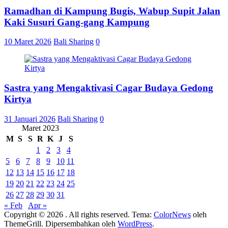
Ramadhan di Kampung Bugis, Wabup Supit Jalan
Kaki Susuri Gang-gang Kampung
10 Maret 2026
Bali Sharing
0
Sastra yang Mengaktivasi Cagar Budaya Gedong
Kirtya
31 Januari 2026
Bali Sharing
0
Maret 2023
M
S
S
R
K
J
S
1
2
3
4
5
6
7
8
9
10
11
12
13
14
15
16
17
18
19
20
21
22
23
24
25
26
27
28
29
30
31
« Feb
Apr »
Copyright © 2026
. All rights reserved. Tema:
ColorNews
oleh
ThemeGrill. Dipersembahkan oleh
WordPress
.