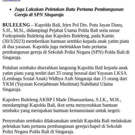
Juga Lakukan Peletakan Batu Pertama Pembangunan
Gereja
di SPN Singaraja
BULELENG
– Kapolda Bali, Irjen Pol Drs. Putu Jayan Danu,
S.H., M.Si., didampingi Pejabat Utama Polda Bali serta unsur
Forkopimda Buleleng dan Kapolres Buleleng, pada Kamis
(30/3/2023) memberikan bantuan sembko kepada anak yatim piatu
di dua yasasan. Kapolda juga meletakkan batu pertama
pembangunan gereja di Sekolah Polisi Negara (SPN) Polda Bali di
Singaraja.
Puluhan sembako diserahkan langsung Kapolda Bali kepada anak
yatim piatu yang terdiri dari 35 orang berasal dari Yayasan LKSA
(Lembaga Sosial Anak) Widhya Asih Singaraja dan 15 orang dari
YKM (Yayasan Kesejahtraan Muslimat) Nahdlatul Ulama
Singaraja.
Kapolres Buleleng AKBP I Made Dhanuardana, S.I.K., M.H.,
mendampingi Kapolda Bali, ikut serta menyerahkan bantuan
sembako yang merupakan bantuan kemanusiaan untuk negeri.
Penyerahan sembako dilaksanakan setelah Kapolda Bali melakukan
peletakan batu pertama pembangunan gereja/chapel di Sekolah
Polisi Negara Polda Bali di Singaraja.