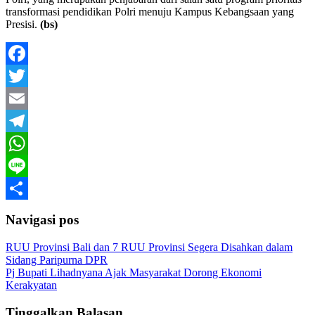
transformasi pendidikan Polri menuju Kampus Kebangsaan yang
Presisi.
(bs)
Facebook
Twitter
Email
Telegram
WhatsApp
Line
Share
Navigasi pos
RUU Provinsi Bali dan 7 RUU Provinsi Segera Disahkan dalam
Sidang Paripurna DPR
Pj Bupati Lihadnyana Ajak Masyarakat Dorong Ekonomi
Kerakyatan
Tinggalkan Balasan