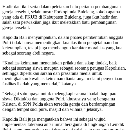
Hadir dan ikut serta dalam peletakan batu pertama pembangunan
gereja tersebut, selain unsur Forkopimda Buleleng, tokoh agama
yang ada di FKUB di Kabupaten Buleleng, juga ikut hadir dan
salah satu perwakilan juga ikut meletakkan batu pembangunan
gereja tersebut.
Kapolda Bali menyampaikan, dalam proses pembentukan anggota
Polri tidak hanya mementingkan kualitas ilmu pengetahuan dan
keterampilan, tetapi juga membangun karakter moralitas yang kuat
sebagai seorang abdi negara.
“Kualitas keimanan menentukan prilaku dan sikap tindak, baik
sebagai seorang siswa maupun sebagai seorang petugas Kepolisian,
sehingga diperlukan sarana dan prasarana media untuk
meningkatkan kwalitas keimanan diantaranya melalui penyediaan
fasilitas ibadah yang memadai,” katanya.
“Sebagai satu upaya untuk melengkapi sarana ibadah bagi para
siswa Diktukba dan anggota Polri, khususnya yang beragama
Kristen, di SPN Polda akan tersedia gereja dan berdampingan
dengan tempat suci pura, masjid dan wihara,” jelasnya.
Kapolda Bali juga mengatakan bahwa ini sebagai wujud
implementasi toleransi antar-umat beragama di lingkungan Lemdik
Polri, yang merupakan penjabaran dari salah satu program prioritas