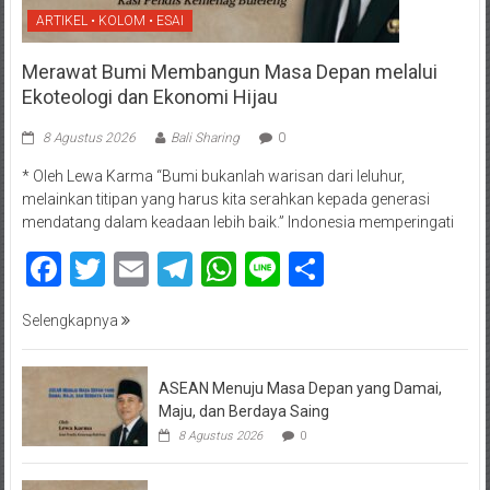
ARTIKEL • KOLOM • ESAI
Merawat Bumi Membangun Masa Depan melalui
Ekoteologi dan Ekonomi Hijau
8 Agustus 2026
Bali Sharing
0
* Oleh Lewa Karma “Bumi bukanlah warisan dari leluhur,
melainkan titipan yang harus kita serahkan kepada generasi
mendatang dalam keadaan lebih baik.” Indonesia memperingati
Facebook
Twitter
Email
Telegram
WhatsApp
Line
Share
Selengkapnya
ASEAN Menuju Masa Depan yang Damai,
Maju, dan Berdaya Saing
8 Agustus 2026
0