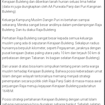
Kerajaan Buleleng dan diberikan tanah hunian seluas lima hektar
(data ini juga diungkapkan oleh AA Purwata Panji dari Puri Kanginan
Buleleng).
Keluarga Kampung Muslim Dangin Puri ini bertahan sampai
sekarang. Mereka sangat besar andilnya dalam pendampingan Raja
Buleleng. Dan itu diakui Raja Buleleng.
Perhatian Raja Buleleng sangat besar kepada semua keluarga
muslim yang ada di seputaran Kerajaan Buleleng. Sekalipun radius
huniannya berpuluh kilometer, seperti Pegayaman, jaraknya dengan
pusat kerajaan (batas paling utara yaitu 10 km dan terjauh 50 km di
perbatasan dengan Tabanan. Ini bagian selatan Kerajaan Buleleng).
Dari uraian di atas bisa kami simpulkan tentang peran serta warga
muslim terhadap Kerajaan Buleleng. Bahwa posisi keberadaan umat
Islam dengan wilayah teritorialnya memang menjadi strategi
penempatan secara politik oleh Raja Panji Sakti di masa-masa awal
perjuangan Raja menuju kejayaan Kerajaan Buleleng pada tahun
1648 M.
Posisi strategi pertahanan Kerajaan Buleleng dengan umat Islam
sebagai penjaganya bisa diuraikan sebagai berikut: Sebelah selatan