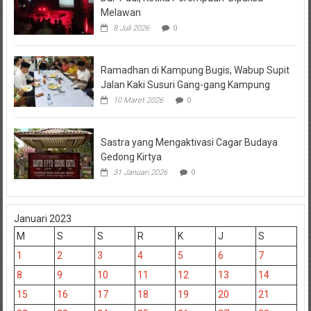
Melawan
8 Juli 2026
0
Ramadhan di Kampung Bugis, Wabup Supit
Jalan Kaki Susuri Gang-gang Kampung
10 Maret 2026
0
Sastra yang Mengaktivasi Cagar Budaya
Gedong Kirtya
31 Januari 2026
0
Januari 2023
M
S
S
R
K
J
S
1
2
3
4
5
6
7
8
9
10
11
12
13
14
15
16
17
18
19
20
21