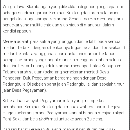
Warga Jawa Blambangan yang diletakkan di gunung pegatepan ini
sebagai sendi pengaman Kerajaan Buleleng dari arah selatan ini
sangat eksis juga sampai sekarang. Sebab, mereka memang para
pendekar yang multitalenta dan siap hidup di manapun dalam
kondisi apapun.
Mereka adalah para satria yang tangguh dan terlatih pada semua
medan. Terbukti dengan diberikannya tugas berat dan diposisikan di
medan belantara yang ganas, para laskar ini mampu bertahan
sampai sekarang yang sangat mungkin menggarap lahan seluas
dua ribu hektar. Luasnya dulu sampai mencapai batas Kabupaten
Tabanan arah selatan (sekarang pemekaran menjadi Desa
Pancasari. Dulu Pegayaman berdampingan dengan Desa
Padangbulia. Di sebelah barat jalan Padangbulia, dan sebelah timur
jalan Desa Pegayaman).
Keberadaan wilayah Pegayaman inilah yang memperkuat
pertahanan Kerajaan Buleleng dari masa awal kerajaan ini berjaya.
Hingga sekarang orang Pegayaman sangat bangga menjadi rakyat
Panji Sakti dan bela
tindih
mati untuk kejayaan Buleleng.
Dari sisi barat Kerajaan Buleleng, menurut penuturan dari Anak