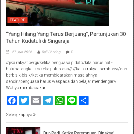
FEATURE
“Yang Hilang Yang Terus Berjuang”, Pertunjukan 30
Tahun Kudatuli di Singaraja
27 Juli 2026
Bali Sharing
0
//jika rakyat pergi/ketika penguasa pidato/kita harus hati-
hati/barangkali mereka putus asa// //kalau rakyat sembunyi/dan
berbisik-bisik/ketika membicarakan masalahnya
sendiri/penguasa harus waspada dan belajar mendengar//
Wahyu membacakan
Facebook
Twitter
Email
Telegram
WhatsApp
Line
Share
Selengkapnya
Dur-Padi, Ketika Perempuan ‘Dipaksa’