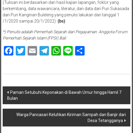
(Tulisan ini berdasarkan dari hasil kajian lapangan, foklor yang
berkembang, data wawancara, literatur, dan data dari Puri Sukasada
dan Puri Kanginan Buleleng yang penulis lakukan dari tanggal 1
/1/2020 sampai 20/1/2022).
(bs)
*) Penulis adalah Pemerhati Sejarah dari Pegayaman. Anggota Forum
Pemerhati Sejarah Islam (FPSI) Bali
Facebook
Twitter
Email
Telegram
WhatsApp
Line
Share
Navigasi
Paman Setubuhi Keponakan di Bawah Umur hingga Hamil 7
Bulan
pos
Warga Pancasari Keluhkan Kiriman Sampah dan Banjir dari
Desa Tetangganya