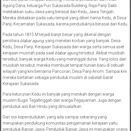
Agung Dana, keluarga Puri Sukasada Buleleng, Raja Panji Sakti
meletakkan suku Jawa yang berasal dari Kedu, Jawa Tengah.
Mereka diletakkan pada satu tempat yang diberi nama Kedu, di Desa
Panji, Kecamatan Sukasada, karena penduduknya berasal dari Kedu.
Pada tahun 1815 M terjadi banjir besar yang dikenal dengan
peristiwa
blabar agung
, yang menelan korban yang banyak. Desa
Kedu, Desa Panji, Kerajaan Sukasada dan warga serta semua aset
kerajaan musnah pada saat
blabar agung
tersebut. Akibat musibah
tersebut, banyak warga Kedu yang meninggal dunia. Yang lolos dari
musibah tersebut, mereka membuat tempat hunian baru di sebuah
wilayah yang kini bernama Pancoran, Desa Panji Anom. Sampai kini
mereka bertahan sebagai penduduk muslim di sebelah barat
Kerajaan Sukasada.
Para keturunan Kedu ini banyak yang menikah dengan warga
muslim Bugis Tegallinggah dan warga Pegayaman. Juga dengan
penduduk asli Bali Hindu yang dimualafkan.
Dari sisi kependudukan, yang ada sampai sekarang yang
merupakan pendukung komunitas pengamanan kerajaan yaitu
penduduk Banjar Jawa. Penduduk Banjar Jawa ini merupakan orang-