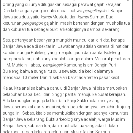
orang yang dulunya ditugaskan sebagai perawat gajah kerajaan.
Dari keterangan yang penulis dapat, bahwa
pengelingsir
di Banjar
Jawa ada dua, yaitu
kumpi
Mustofa dan
kumpi
Saimun. Dua
keturunan
pengangon
gajah ini masih bertahan dengan musholla tua
dan kuburan tua sebagai bukti arkeologisnya sampai sekarang.
Satu pertanyaan besar yang mungkin muncul dari diri kita, kenapa
Banjar Jawa ada di sekitar ini. Jawabannya adalah karena dilihat dari
kondisi sungai Buleleng yang menjulur jauh dari pantai Buleleng
sampai selatan, dahulunya adalah sungai dalam. Menurut penuturan
H.M. Muhidin Habas,
penglingsir
Kampung Islam Dangin Puri
Buleleng, bahwa sungai itu dulu sewaktu dia kecil dalamnya
mencapai 10 meter. Dan di sebelah barat ada tenten pasar kecil.
Kalau kita analisa bahwa dahulu di Banjar Jawa ini bisa merupakan
pelabuhan kapal kecil dari pinggir pantai menuju ke pusat kerajaan.
Ada kemungkinan juga ketika Raja Panji Sakti mulai menyerang
Jawa, berangkat dari sungai ini, dan juga datangnya berakhir di ujung
sungai ini. Sebab, kita bisa membuktikan dengan adanya komunitas
Banjar Jawa sekarang. Bukti arkeologisnya adalah, warga Muslim
Banjar Jawa, kuburan tua, dan musholla tua yang ada di dalam
belakang rumah keluarga keturunan Mustofa dan Saimun.