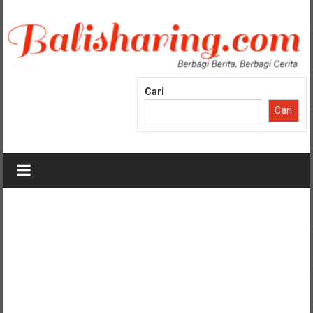
Lompat
ke
konten
Cari
Cari