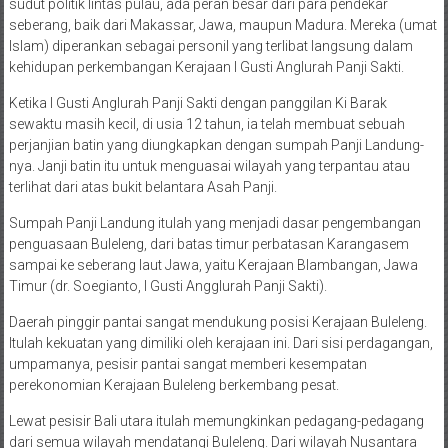
sudut politik lintas pulau, ada peran besar dari para pendekar
seberang, baik dari Makassar, Jawa, maupun Madura. Mereka (umat
Islam) diperankan sebagai personil yang terlibat langsung dalam
kehidupan perkembangan Kerajaan I Gusti Anglurah Panji Sakti.
Ketika I Gusti Anglurah Panji Sakti dengan panggilan Ki Barak
sewaktu masih kecil, di usia 12 tahun, ia telah membuat sebuah
perjanjian batin yang diungkapkan dengan sumpah Panji Landung-
nya. Janji batin itu untuk menguasai wilayah yang terpantau atau
terlihat dari atas bukit belantara Asah Panji.
Sumpah Panji Landung itulah yang menjadi dasar pengembangan
penguasaan Buleleng, dari batas timur perbatasan Karangasem
sampai ke seberang laut Jawa, yaitu Kerajaan Blambangan, Jawa
Timur (dr. Soegianto, I Gusti Angglurah Panji Sakti).
Daerah pinggir pantai sangat mendukung posisi Kerajaan Buleleng.
Itulah kekuatan yang dimiliki oleh kerajaan ini. Dari sisi perdagangan,
umpamanya, pesisir pantai sangat memberi kesempatan
perekonomian Kerajaan Buleleng berkembang pesat.
Lewat pesisir Bali utara itulah memungkinkan pedagang-pedagang
dari semua wilayah mendatangi Buleleng. Dari wilayah Nusantara