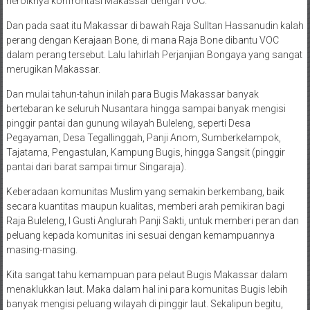
heroiknya konfrontasi Makassar dengan VOC.
Dan pada saat itu Makassar di bawah Raja Sulltan Hassanudin kalah
perang dengan Kerajaan Bone, di mana Raja Bone dibantu VOC
dalam perang tersebut. Lalu lahirlah Perjanjian Bongaya yang sangat
merugikan Makassar.
Dan mulai tahun-tahun inilah para Bugis Makassar banyak
bertebaran ke seluruh Nusantara hingga sampai banyak mengisi
pinggir pantai dan gunung wilayah Buleleng, seperti Desa
Pegayaman, Desa Tegallinggah, Panji Anom, Sumberkelampok,
Tajatama, Pengastulan, Kampung Bugis, hingga Sangsit (pinggir
pantai dari barat sampai timur Singaraja).
Keberadaan komunitas Muslim yang semakin berkembang, baik
secara kuantitas maupun kualitas, memberi arah pemikiran bagi
Raja Buleleng, I Gusti Anglurah Panji Sakti, untuk memberi peran dan
peluang kepada komunitas ini sesuai dengan kemampuannya
masing-masing.
Kita sangat tahu kemampuan para pelaut Bugis Makassar dalam
menaklukkan laut. Maka dalam hal ini para komunitas Bugis lebih
banyak mengisi peluang wilayah di pinggir laut. Sekalipun begitu,