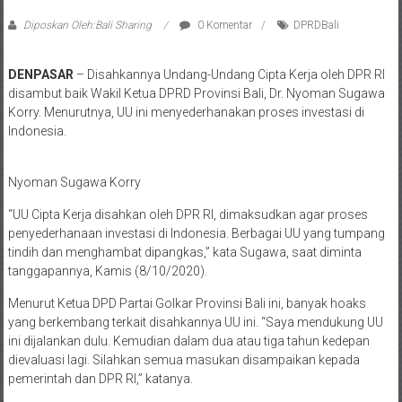
Diposkan Oleh:Bali Sharing
0 Komentar
DPRDBali
DENPASAR
– Disahkannya Undang-Undang Cipta Kerja oleh DPR RI
disambut baik Wakil Ketua DPRD Provinsi Bali, Dr. Nyoman Sugawa
Korry. Menurutnya, UU ini menyederhanakan proses investasi di
Indonesia.
Nyoman Sugawa Korry
“UU Cipta Kerja disahkan oleh DPR RI, dimaksudkan agar proses
penyederhanaan investasi di Indonesia. Berbagai UU yang tumpang
tindih dan menghambat dipangkas,” kata Sugawa, saat diminta
tanggapannya, Kamis (8/10/2020).
Menurut Ketua DPD Partai Golkar Provinsi Bali ini, banyak hoaks
yang berkembang terkait disahkannya UU ini. “Saya mendukung UU
ini dijalankan dulu. Kemudian dalam dua atau tiga tahun kedepan
dievaluasi lagi. Silahkan semua masukan disampaikan kepada
pemerintah dan DPR RI,” katanya.