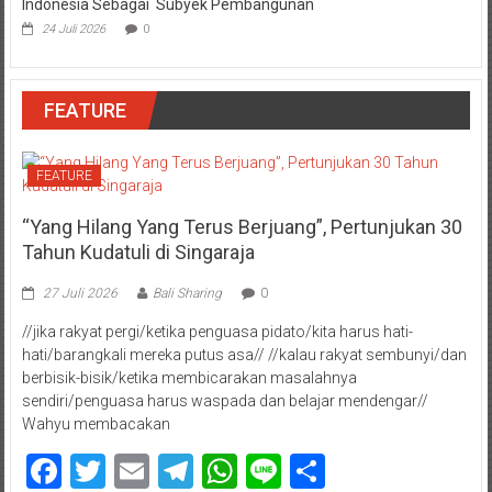
Indonesia Sebagai Subyek Pembangunan
24 Juli 2026
0
FEATURE
FEATURE
“Yang Hilang Yang Terus Berjuang”, Pertunjukan 30
Tahun Kudatuli di Singaraja
27 Juli 2026
Bali Sharing
0
//jika rakyat pergi/ketika penguasa pidato/kita harus hati-
hati/barangkali mereka putus asa// //kalau rakyat sembunyi/dan
berbisik-bisik/ketika membicarakan masalahnya
sendiri/penguasa harus waspada dan belajar mendengar//
Wahyu membacakan
Facebook
Twitter
Email
Telegram
WhatsApp
Line
Share