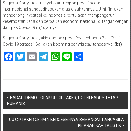
Sugawa Korry juga menyatakan, respon positif secara
interrnasional sangat dirasakan atas disahkannya UU ini. “Ini akan
mendorong investasi ke Indonesia, tentu akan mempengaruhi
kesempatan kerja dan perbaikan ekonomi nasional, di tengah-tengah
dampak Covid-19 ini,” ujarnya.
Sugawa Korry juga yakin dampak positifnya terhadap Bali. “Begitu
Covid-19 teratasi, Bali akan booming pariwisata,” tandasnya.
(bs)
Facebook
Twitter
Email
Telegram
WhatsApp
Line
Share
Navigasi
HADAPI DEMO TOLAK UU CIPTAKER, POLISI HARUS TETAP
HUMANIS
pos
UU CIPTAKER CERMIN BERGESERNYA SEMANGAT PANCASILA
KE ARAH KAPITALISTIK