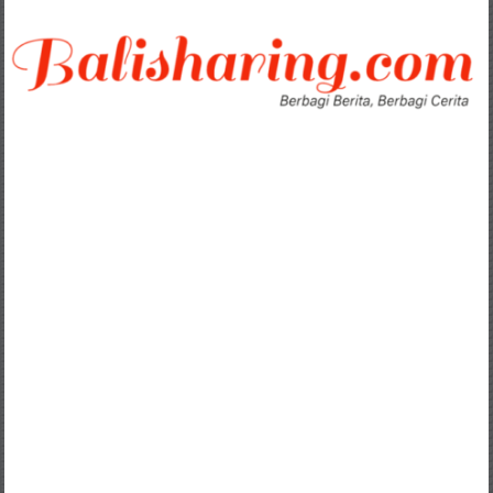
Lompat
ke
konten