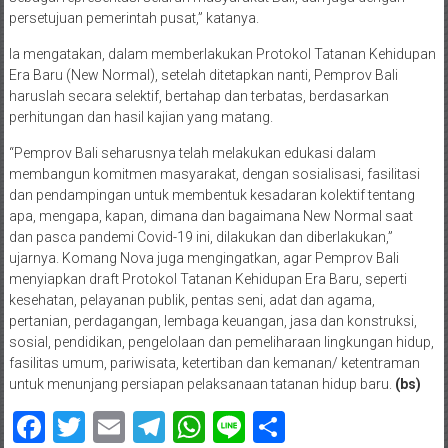
persetujuan pemerintah pusat,” katanya.
Ia mengatakan, dalam memberlakukan Protokol Tatanan Kehidupan
Era Baru (New Normal), setelah ditetapkan nanti, Pemprov Bali
haruslah secara selektif, bertahap dan terbatas, berdasarkan
perhitungan dan hasil kajian yang matang.
“Pemprov Bali seharusnya telah melakukan edukasi dalam
membangun komitmen masyarakat, dengan sosialisasi, fasilitasi
dan pendampingan untuk membentuk kesadaran kolektif tentang
apa, mengapa, kapan, dimana dan bagaimana New Normal saat
dan pasca pandemi Covid-19 ini, dilakukan dan diberlakukan,”
ujarnya. Komang Nova juga mengingatkan, agar Pemprov Bali
menyiapkan draft Protokol Tatanan Kehidupan Era Baru, seperti
kesehatan, pelayanan publik, pentas seni, adat dan agama,
pertanian, perdagangan, lembaga keuangan, jasa dan konstruksi,
sosial, pendidikan, pengelolaan dan pemeliharaan lingkungan hidup,
fasilitas umum, pariwisata, ketertiban dan kemanan/ ketentraman
untuk menunjang persiapan pelaksanaan tatanan hidup baru.
(bs)
Facebook
Twitter
Email
Telegram
WhatsApp
Line
Share