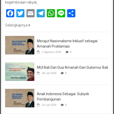
kegembiraan rakyat,
Facebook
Twitter
Email
Telegram
WhatsApp
Line
Share
Selengkapnya
Merajut Nasionalisme Inklusif sebagai
Amanah Proklamasi
2 Agustus 2026
0
MUI Bali Dan Dua Amanah Dari Gubernur Bali
28 Juli 2026
0
Anak Indonesia Sebagai Subyek
Pembangunan
24 Juli 2026
0