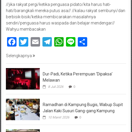
//jika rakyat pergi/ketika penguasa pidato/kita harus hati-
hati/barangkali mereka putus asa// //kalau rakyat sembunyi/dan
berbisik-bisik/ketika membicarakan masalahnya
sendiri/penguasa harus waspada dan belajar mendengar//
Wahyu membacakan
Facebook
Twitter
Email
Telegram
WhatsApp
Line
Share
Selengkapnya
Dur-Padi, Ketika Perempuan ‘Dipaksa’
Melawan
8 Juli 2026
0
Ramadhan di Kampung Bugis, Wabup Supit
Jalan Kaki Susuri Gang-gang Kampung
10 Maret 2026
0