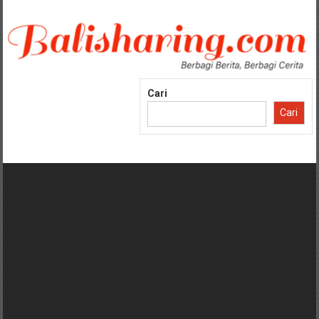
Lompat
ke
konten
Cari
Cari