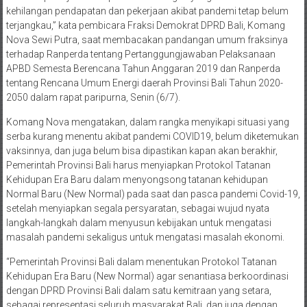
kehilangan pendapatan dan pekerjaan akibat pandemi tetap belum
terjangkau,” kata pembicara Fraksi Demokrat DPRD Bali, Komang
Nova Sewi Putra, saat membacakan pandangan umum fraksinya
terhadap Ranperda tentang Pertanggungjawaban Pelaksanaan
APBD Semesta Berencana Tahun Anggaran 2019 dan Ranperda
tentang Rencana Umum Energi daerah Provinsi Bali Tahun 2020-
2050 dalam rapat paripurna, Senin (6/7).
Komang Nova mengatakan, dalam rangka menyikapi situasi yang
serba kurang menentu akibat pandemi COVID19, belum diketemukan
vaksinnya, dan juga belum bisa dipastikan kapan akan berakhir,
Pemerintah Provinsi Bali harus menyiapkan Protokol Tatanan
Kehidupan Era Baru dalam menyongsong tatanan kehidupan
Normal Baru (New Normal) pada saat dan pasca pandemi Covid-19,
setelah menyiapkan segala persyaratan, sebagai wujud nyata
langkah-langkah dalam menyusun kebijakan untuk mengatasi
masalah pandemi sekaligus untuk mengatasi masalah ekonomi.
“Pemerintah Provinsi Bali dalam menentukan Protokol Tatanan
Kehidupan Era Baru (New Normal) agar senantiasa berkoordinasi
dengan DPRD Provinsi Bali dalam satu kemitraan yang setara,
sebagai representasi seluruh masyarakat Bali, dan juga dengan