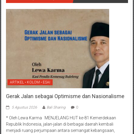
ARTIKEL • KOLOM • ESAI
Gerak Jalan sebagai Optimisme dan Nasionalisme
5 Agustus 2026
Bali Sharing
0
* Oleh Lewa Karma MENJELANG HUT ke-81 Kemerdekaan
Republik Indonesia, jalan-jalan di berbagai daerah kembali
menjadi ruang perjumpaan antara semangat kebangsaan,