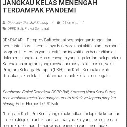
JANGKAU KELAS MENENGAH
TERDAMPAK PANDEMI
Diposkan Oleh:Bali Sharing
0 Komentar
DPRD Bali
,
Fraksi Demokrat
DENPASAR – Pemprov Bali sebagai perpanjangan tangan dari
pemerintah pusat, semestinya berkoordinasi aktif dalam membuat
program terobosan yang kreatif dan inovatif dan berkeadilan di
dalam menjangkau kelas menengah yang juga terdampak pandemi.
Karena dua program yang menyasar masyarakat miskin, yakni
Program Keluarga Harapan (PKH) dan Kartu Sembako telah
dilakukan, akan tetapi tidak termasuk untuk kelas menengah.
Pembicara Fraksi Demokrat DPRD Bali, Komang Nova Sewi Putra,
menyerahkan materi pandangan umum fraksinya kepada pimpina
sidang.
Foto: Humas DPRD Bali
“Program Kartu Pra Kerja yang dimaksudkan melapisi kekurangan
itu lebih ditujukan untuk sasaran masyarakat yang belum pernah
memiliki pekerjaan. Tetapi kelas menengah yang mendadak