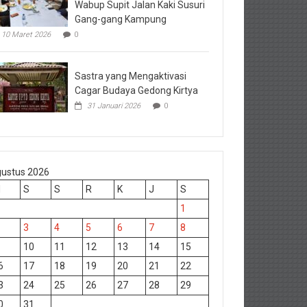
Wabup Supit Jalan Kaki Susuri
Gang-gang Kampung
10 Maret 2026
0
Sastra yang Mengaktivasi
Cagar Budaya Gedong Kirtya
31 Januari 2026
0
ustus 2026
M
S
S
R
K
J
S
1
3
4
5
6
7
8
10
11
12
13
14
15
6
17
18
19
20
21
22
3
24
25
26
27
28
29
0
31