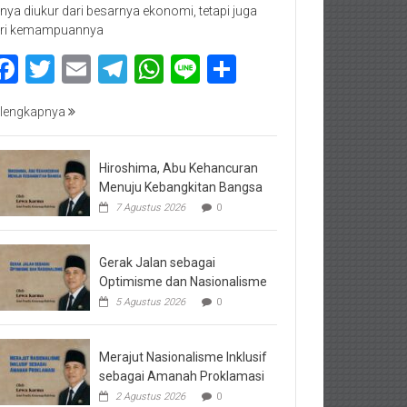
nya diukur dari besarnya ekonomi, tetapi juga
ri kemampuannya
Facebook
Twitter
Email
Telegram
WhatsApp
Line
Share
lengkapnya
Hiroshima, Abu Kehancuran
Menuju Kebangkitan Bangsa
7 Agustus 2026
0
Gerak Jalan sebagai
Optimisme dan Nasionalisme
5 Agustus 2026
0
Merajut Nasionalisme Inklusif
sebagai Amanah Proklamasi
2 Agustus 2026
0