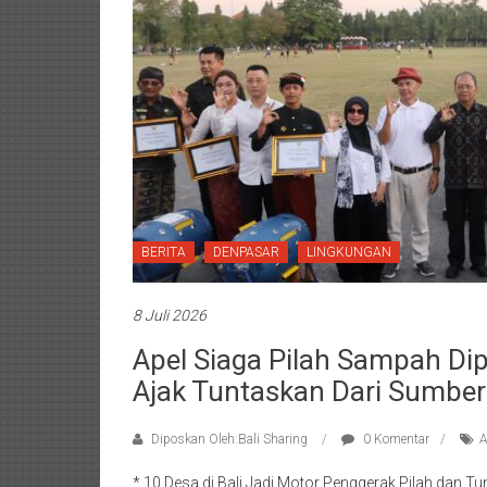
BERITA
DENPASAR
LINGKUNGAN
8 Juli 2026
Apel Siaga Pilah Sampah Dip
Ajak Tuntaskan Dari Sumber
Diposkan Oleh:Bali Sharing
0 Komentar
A
* 10 Desa di Bali Jadi Motor Penggerak Pilah dan