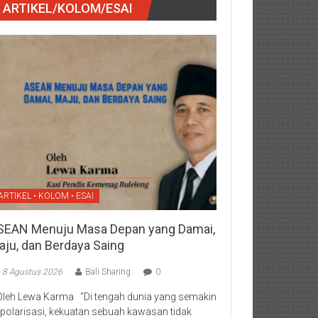
ARTIKEL/KOLOM/ESAI
ARTIKEL • KOLOM • ESAI
SEAN Menuju Masa Depan yang Damai,
aju, dan Berdaya Saing
8 Agustus 2026
Bali Sharing
0
Oleh Lewa Karma “Di tengah dunia yang semakin
rpolarisasi, kekuatan sebuah kawasan tidak