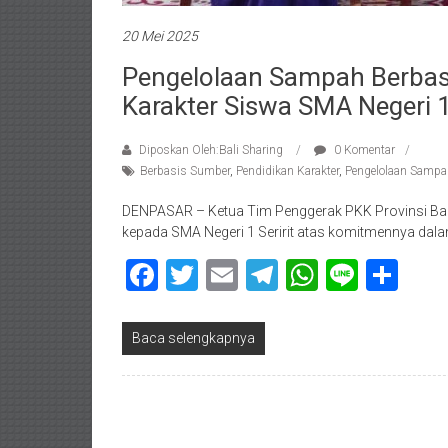
20 Mei 2025
Pengelolaan Sampah Berbas
Karakter Siswa SMA Negeri 1 
Diposkan Oleh:Bali Sharing
0 Komentar
Berbasis Sumber
,
Pendidikan Karakter
,
Pengelolaan Sampa
DENPASAR – Ketua Tim Penggerak PKK Provinsi Bali, 
kepada SMA Negeri 1 Seririt atas komitmennya da
Facebook
Twitter
Email
Telegram
WhatsAp
Line
Sha
Baca selengkapnya