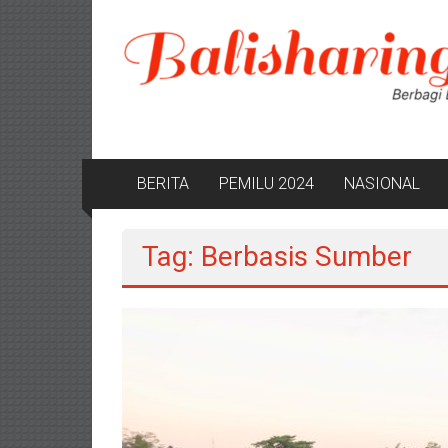
Lompat
ke
konten
BERITA
PEMILU 2024
NASIONAL
Tag: Berbasis Sumber