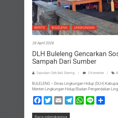
BERITA
BULELENG
LINGKUNGAN
26 April 2026
DLH Buleleng Gencarkan Sos
Sampah Dari Sumber
Diposkan Oleh:Bali Sharing
0 Komentar
B
BULELENG – Dinas Lingkungan Hidup (DLH) Kabupate
Menteri Lingkungan Hidup/Badan Pengendalian Lin
Facebook
Twitter
Email
Telegram
WhatsAp
Line
Sha
Baca selengkapnya