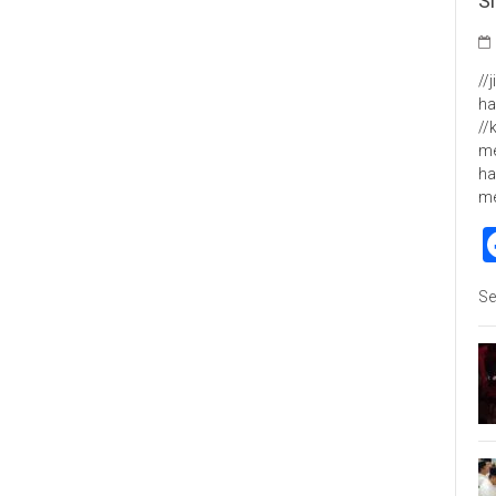
S
//
ha
//
me
ha
m
Se