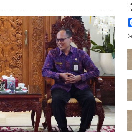
ha
da
Se