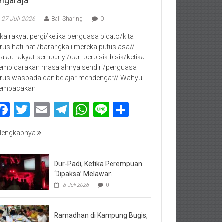
ingaraja
27 Juli 2026
Bali Sharing
0
jika rakyat pergi/ketika penguasa pidato/kita
rus hati-hati/barangkali mereka putus asa//
kalau rakyat sembunyi/dan berbisik-bisik/ketika
mbicarakan masalahnya sendiri/penguasa
rus waspada dan belajar mendengar// Wahyu
embacakan
Facebook
Twitter
Email
Telegram
WhatsApp
Line
Share
lengkapnya
Dur-Padi, Ketika Perempuan
‘Dipaksa’ Melawan
8 Juli 2026
0
Ramadhan di Kampung Bugis,