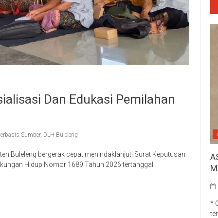
ialisasi Dan Edukasi Pemilahan
erbasis Sumber
,
DLH Buleleng
n Buleleng bergerak cepat menindaklanjuti Surat Keputusan
A
gkungan Hidup Nomor 1689 Tahun 2026 tertanggal
M
p
re
* 
te