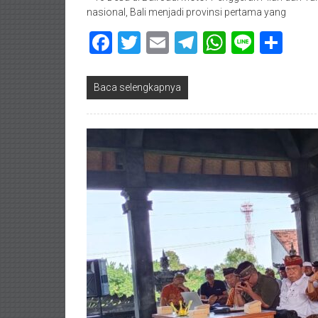
nasional, Bali menjadi provinsi pertama yang
Facebook
Twitter
Email
Telegram
WhatsAp
Line
Sha
Baca selengkapnya