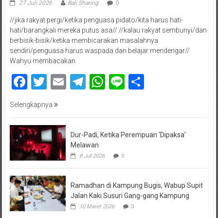
27 Juli 2026
Bali Sharing
0
//jika rakyat pergi/ketika penguasa pidato/kita harus hati-
hati/barangkali mereka putus asa// //kalau rakyat sembunyi/dan
berbisik-bisik/ketika membicarakan masalahnya
sendiri/penguasa harus waspada dan belajar mendengar//
Wahyu membacakan
Facebook
Twitter
Email
Telegram
WhatsApp
Line
Share
Selengkapnya
Dur-Padi, Ketika Perempuan ‘Dipaksa’
Melawan
8 Juli 2026
0
Ramadhan di Kampung Bugis, Wabup Supit
Jalan Kaki Susuri Gang-gang Kampung
10 Maret 2026
0