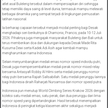
atlet asal Buleleng tersebut dalam mempersiapkan diri sehingga
tetap memiliki daya saing di level dunia, termasuk mampu melewati
berbagai dinamika yang sempat terjadi di lingkungan pemusatan
latihan nasional.
Ia berharap capaian tersebut menjadi modal penting bagi Desak
menghadapi seri berikutnya di Chamonix, Prancis, pada 10-12 Juli
2026. Pihaknya juga mengajak masyarakat Buleleng dan Bali untuk
terus memberikan doa dan dukungan kepada Desak Made Rita
Kusuma Dewi serta Kadek Adi Asih agar kembali mampu
mengharumkan nama Indonesia.
Selain menyumbangkan medali emas nomor speed individu putri,
Desak juga mempersembahkan medali perak nomor mixed relay
bersama Antasyafi Robby Al Hilmi serta medali perunggu nomor
relay putri bersama Rajiah Sallsabillah. Satu medali perunggu lainnya
bagi Indonesia diraih Raharjati Nursamsa dari nomor speed putra.
Indonesia pun menutup World Climbing Series Krakow 2026 dengan
koleksi satu medali emas, satu perak, dan dua perunggu dari lima
nomor speed yang dipertandingkan. Hasil tersebut menempatkan
Indonesia di peringkat ketiga klasemen akhir sekaligus menjadi