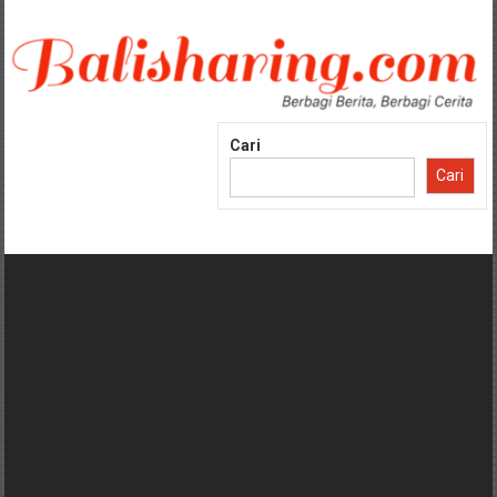
Lompat
ke
konten
Cari
Cari