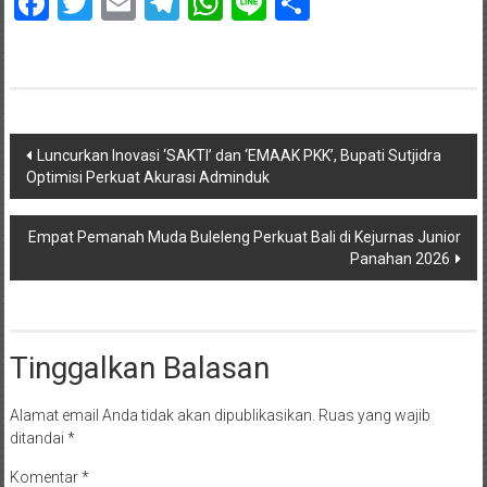
Facebook
Twitter
Email
Telegram
WhatsApp
Line
Share
Navigasi
Luncurkan Inovasi ‘SAKTI’ dan ‘EMAAK PKK’, Bupati Sutjidra
Optimisi Perkuat Akurasi Adminduk
pos
Empat Pemanah Muda Buleleng Perkuat Bali di Kejurnas Junior
Panahan 2026
Tinggalkan Balasan
Alamat email Anda tidak akan dipublikasikan.
Ruas yang wajib
ditandai
*
Komentar
*