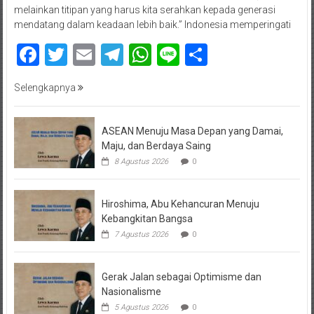
melainkan titipan yang harus kita serahkan kepada generasi
mendatang dalam keadaan lebih baik.” Indonesia memperingati
Facebook
Twitter
Email
Telegram
WhatsApp
Line
Share
Selengkapnya
ASEAN Menuju Masa Depan yang Damai,
Maju, dan Berdaya Saing
8 Agustus 2026
0
Hiroshima, Abu Kehancuran Menuju
Kebangkitan Bangsa
7 Agustus 2026
0
Gerak Jalan sebagai Optimisme dan
Nasionalisme
5 Agustus 2026
0