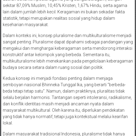
sekitar 87,09% Muslim, 10,45% Kristen, 1,67% Hindu, serta agama
lain dalam jumlah lebih kecil. Keragaman ini bukan sekadar fakta
statistik, tetapi merupakan realitas sosial yang hidup dalam
keseharian masyarakat.
Dalam konteks ini, konsep pluralisme dan multikulturalisme menjadi
sangat penting. Pluralisme dapat dipahami sebagai pandangan yang
mengakui dan menghargai keberagaman serta mendorong interaksi
konstruktif antar kelompok yang berbeda. Sementara itu,
multikulturalisme lebih menekankan pada pengelolaan keberagaman
budaya secara setara dalam ruang sosial dan politik.
Kedua konsep ini menjadi fondasi penting dalam menjaga
semboyan nasional Bhinneka Tunggal Ika, yang berarti “berbeda-
beda tetapi tetap satu”. Namun, dalam praktiknya, pluralitas tidak
selalu berjalan harmonis. Tantangan seperti intoleransi, radikalisme,
dan konflik identitas masih menjadi ancaman nyata dalam
masyarakat multikultural. Oleh karena itu, diperlukan pendekatan
yang tidak hanya normatif, tetapi juga kontekstual melalui kearifan
lokal.
Dalam masyarakat tradisional Indonesia, pluralisme tidak hanya