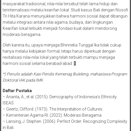
masyarakat tradisional, nilai-nilai tersebut telah lama hidup dan
terinternalisasi melalui kearifan lokal. Studi kasus Bali dengan filosofi
Tri Hita Karana menunjukkan bahwa harmoni sosial dapat dibangun
melalui integrasi antara nilai agama, budaya, dan lingkungan.
Kearifan lokal terbukti menjadi fondasi kuat dalam mendorong
moderasi beragama.
Oleh karena itu, upaya menjaga Bhinneka Tunggal Ika tidak cukup
hanya melalui kebijakan formal, tetapi harus diperkuat dengan
revitalisasi nilai-nilai lokal yang telah terbukti mampu menjaga
harmoni sosial selama berabad-abad.
[]
*) Penulis adalah Kasi Pendis Kemenag Buleleng, mahasiswa Program
Doktoral IAK pada IMK
Daftar Pustaka
– Ananta, A., et al. (2015). Demography of Indonesia’s Ethnicity.
ISEAS.
– Geertz, Clifford. (1973). The Interpretation of Cultures.
– Kementerian Agama RI. (2022). Moderasi Beragama.
– Lansing, J. Stephen. (2006). Perfect Order: Recognizing Complexity
in Bali.