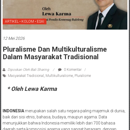
ARTIKEL • KOLOM • ESAI
12 Mei 2026
Pluralisme Dan Multikulturalisme
Dalam Masyarakat Tradisional
Diposkan Oleh:Bali Sharing
0 Komentar
Masyarakat Tradisional
,
Multikulturalisme
,
Pluralisme
* Oleh Lewa Karma
INDONESIA
merupakan salah satu negara paling majemuk di dunia,
baik dari sisi etnis, bahasa, budaya, maupun agama. Data
menunjukkan bahwa Indonesia memiliki lebih dari 700 bahasa
daerah serta komposisi agama yang sangat beragam, dengan