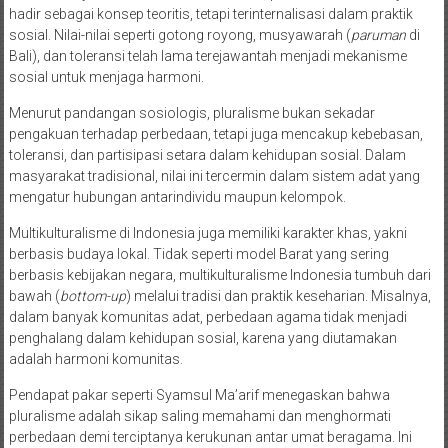
hadir sebagai konsep teoritis, tetapi terinternalisasi dalam praktik
sosial. Nilai-nilai seperti gotong royong, musyawarah (
paruman
di
Bali), dan toleransi telah lama terejawantah menjadi mekanisme
sosial untuk menjaga harmoni.
Menurut pandangan sosiologis, pluralisme bukan sekadar
pengakuan terhadap perbedaan, tetapi juga mencakup kebebasan,
toleransi, dan partisipasi setara dalam kehidupan sosial. Dalam
masyarakat tradisional, nilai ini tercermin dalam sistem adat yang
mengatur hubungan antarindividu maupun kelompok.
Multikulturalisme di Indonesia juga memiliki karakter khas, yakni
berbasis budaya lokal. Tidak seperti model Barat yang sering
berbasis kebijakan negara, multikulturalisme Indonesia tumbuh dari
bawah (
bottom-up
) melalui tradisi dan praktik keseharian. Misalnya,
dalam banyak komunitas adat, perbedaan agama tidak menjadi
penghalang dalam kehidupan sosial, karena yang diutamakan
adalah harmoni komunitas.
Pendapat pakar seperti Syamsul Ma’arif menegaskan bahwa
pluralisme adalah sikap saling memahami dan menghormati
perbedaan demi terciptanya kerukunan antar umat beragama. Ini