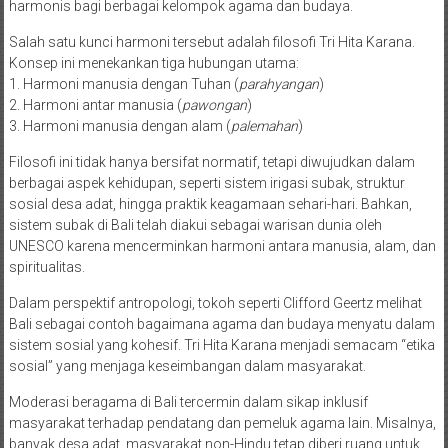
harmonis bagi berbagai kelompok agama dan budaya.
Salah satu kunci harmoni tersebut adalah filosofi Tri Hita Karana.
Konsep ini menekankan tiga hubungan utama:
1. Harmoni manusia dengan Tuhan (
parahyangan
)
2. Harmoni antar manusia (
pawongan
)
3. Harmoni manusia dengan alam (
palemahan
)
Filosofi ini tidak hanya bersifat normatif, tetapi diwujudkan dalam
berbagai aspek kehidupan, seperti sistem irigasi subak, struktur
sosial desa adat, hingga praktik keagamaan sehari-hari. Bahkan,
sistem subak di Bali telah diakui sebagai warisan dunia oleh
UNESCO karena mencerminkan harmoni antara manusia, alam, dan
spiritualitas.
Dalam perspektif antropologi, tokoh seperti Clifford Geertz melihat
Bali sebagai contoh bagaimana agama dan budaya menyatu dalam
sistem sosial yang kohesif. Tri Hita Karana menjadi semacam “etika
sosial” yang menjaga keseimbangan dalam masyarakat.
Moderasi beragama di Bali tercermin dalam sikap inklusif
masyarakat terhadap pendatang dan pemeluk agama lain. Misalnya,
banyak desa adat, masyarakat non-Hindu tetap diberi ruang untuk