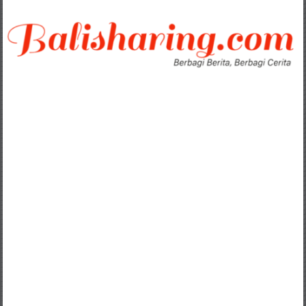
Lompat
ke
konten