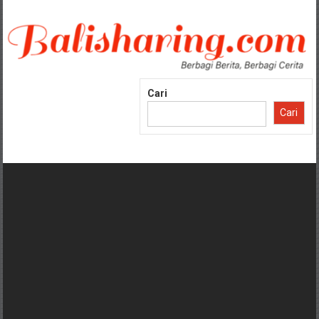
Lompat
ke
konten
Cari
Cari