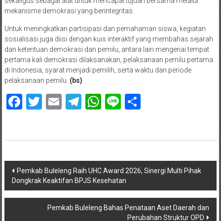
sekaligus sebagai alat untuk mencapai tujuan bersama melalui
mekanisme demokrasi yang berintegritas.
Untuk meningkatkan partisipasi dan pemahaman siswa, kegiatan
sosialisasi juga diisi dengan kuis interaktif yang membahas sejarah
dan ketentuan demokrasi dan pemilu, antara lain mengenai tempat
pertama kali demokrasi dilaksanakan, pelaksanaan pemilu pertama
di Indonesia, syarat menjadi pemilih, serta waktu dan periode
pelaksanaan pemilu.
(bs)
Facebook
Twitter
Email
Telegram
WhatsApp
Line
Share
Navigasi
Pemkab Buleleng Raih UHC Award 2026, Sinergi Multi Pihak
Dongkrak Keaktifan BPJS Kesehatan
pos
Pemkab Buleleng Bahas Penataan Aset Daerah dan
Perubahan Struktur OPD