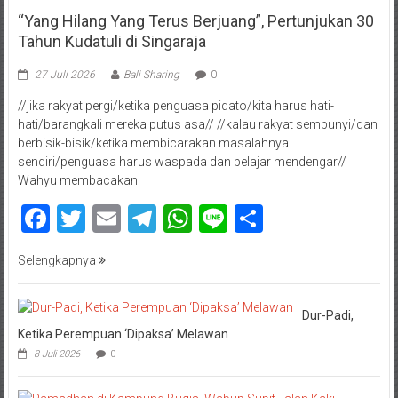
“Yang Hilang Yang Terus Berjuang”, Pertunjukan 30
Tahun Kudatuli di Singaraja
27 Juli 2026
Bali Sharing
0
//jika rakyat pergi/ketika penguasa pidato/kita harus hati-
hati/barangkali mereka putus asa// //kalau rakyat sembunyi/dan
berbisik-bisik/ketika membicarakan masalahnya
sendiri/penguasa harus waspada dan belajar mendengar//
Wahyu membacakan
Facebook
Twitter
Email
Telegram
WhatsApp
Line
Share
Selengkapnya
Dur-Padi,
Ketika Perempuan ‘Dipaksa’ Melawan
8 Juli 2026
0