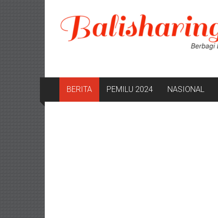
Lompat
ke
konten
BERITA
PEMILU 2024
NASIONAL