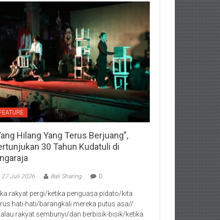
FEATURE
Yang Hilang Yang Terus Berjuang”,
ertunjukan 30 Tahun Kudatuli di
ingaraja
27 Juli 2026
Bali Sharing
0
jika rakyat pergi/ketika penguasa pidato/kita
rus hati-hati/barangkali mereka putus asa//
kalau rakyat sembunyi/dan berbisik-bisik/ketika