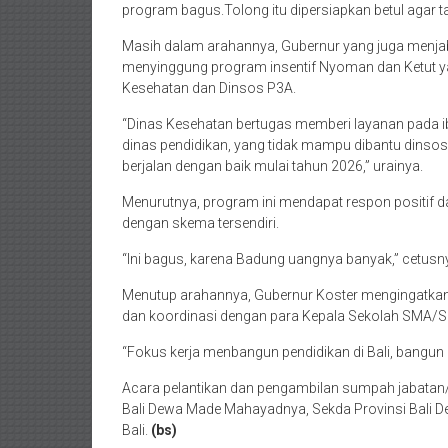
program bagus.Tolong itu dipersiapkan betul agar ta
Masih dalam arahannya, Gubernur yang juga menjaba
menyinggung program insentif Nyoman dan Ketut ya
Kesehatan dan Dinsos P3A.
“Dinas Kesehatan bertugas memberi layanan pada ib
dinas pendidikan, yang tidak mampu dibantu dinsos.
berjalan dengan baik mulai tahun 2026,” urainya.
Menurutnya, program ini mendapat respon positi
dengan skema tersendiri.
“Ini bagus, karena Badung uangnya banyak,” cetusn
Menutup arahannya, Gubernur Koster mengingatkan 
dan koordinasi dengan para Kepala Sekolah SMA/
“Fokus kerja menbangun pendidikan di Bali, bangun
Acara pelantikan dan pengambilan sumpah jabatan/ja
Bali Dewa Made Mahayadnya, Sekda Provinsi Bali 
Bali.
(bs)