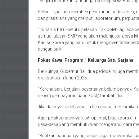
“Segera tuntaskan rancangan konsep SDM Bali Unggu
Selain itu, ia juga memberi penekanan pada akses, 
dan prasarana yang meliputi laboratorium, perpust
“Ini harus betul-betul dipetakan. Tak boleh lagi ad
semua lulusan SMP yang akan melanjutkan, bisa kit
Kadisdikpora yang baru untuk menginventarisir berb
dengan baik.
Fokus Kawal Program 1 Keluarga Satu Sarjana
Berikutnya, Gubernur Bali dua periode ini juga me
dilaksanakan tahun 2025.
“Karena baru berjalan, pesertanya belum banyak. Ka
seperti pembayaran uang kost,” tambah dia.
Jika datanya sudah valid, ia berencana meresmikan 
Agar pelaksanaannya lebih optimal, Disdikpora dimin
desa-desa yang membutuhkan mengetahui cara meng
“Buatkan panduan yang simpel, agar masyarakat pa