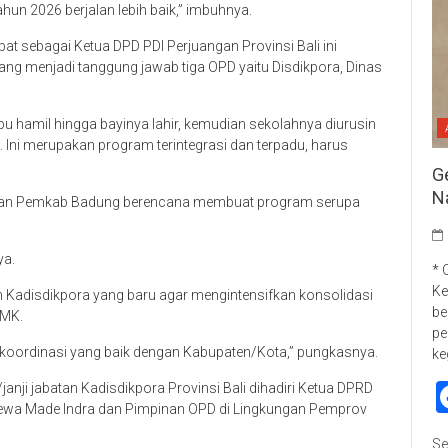
hun 2026 berjalan lebih baik,” imbuhnya.
t sebagai Ketua DPD PDI Perjuangan Provinsi Bali ini
ng menjadi tanggung jawab tiga OPD yaitu Disdikpora, Dinas
u hamil hingga bayinya lahir, kemudian sekolahnya diurusin
 Ini merupakan program terintegrasi dan terpadu, harus
G
N
f dan Pemkab Badung berencana membuat program serupa
ya.
* 
Ke
Kadisdikpora yang baru agar mengintensifkan konsolidasi
be
SMK.
pe
 koordinasi yang baik dengan Kabupaten/Kota,” pungkasnya.
ke
nji jabatan Kadisdikpora Provinsi Bali dihadiri Ketua DPRD
Dewa Made Indra dan Pimpinan OPD di Lingkungan Pemprov
Se