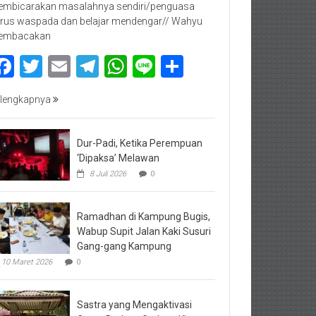
mbicarakan masalahnya sendiri/penguasa
rus waspada dan belajar mendengar// Wahyu
embacakan
Facebook
Twitter
Email
Telegram
WhatsApp
Line
Share
lengkapnya
Dur-Padi, Ketika Perempuan
‘Dipaksa’ Melawan
8 Juli 2026
0
Ramadhan di Kampung Bugis,
Wabup Supit Jalan Kaki Susuri
Gang-gang Kampung
10 Maret 2026
0
Sastra yang Mengaktivasi