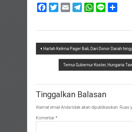
Facebook
Twitter
Email
Telegram
WhatsAp
Line
Sha
Navigasi
Harlah Kelima Pager Bali, Dari Donor Darah hi
pos
Temui Gubernur Koster, Hungaria Ta
Tinggalkan Balasan
Alamat email Anda tidak akan dipublikasikan.
Ruas y
Komentar
*