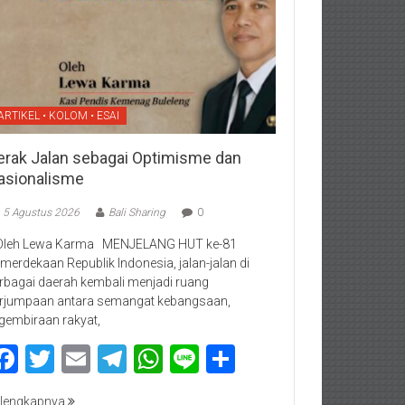
ARTIKEL • KOLOM • ESAI
erak Jalan sebagai Optimisme dan
asionalisme
5 Agustus 2026
Bali Sharing
0
Oleh Lewa Karma MENJELANG HUT ke-81
merdekaan Republik Indonesia, jalan-jalan di
rbagai daerah kembali menjadi ruang
rjumpaan antara semangat kebangsaan,
gembiraan rakyat,
Facebook
Twitter
Email
Telegram
WhatsApp
Line
Share
lengkapnya