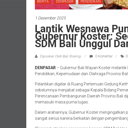
BERITA
DENPASAR
PENDIDIKAN
1 Desember 2025
Lantik Wesnawa Puni
Gubernur Koster: S
SDM Bali Unggul Da
Diposkan Oleh:Bali Sharing
0 Komentar
D
DENPASAR
– Gubernur Bali Wayan Koster melantik
Pendidikan, Kepemudaan dan Olahraga Provinsi Bali
Pelantikan digelar di Ruang Pertemuan Gedung Ker
sebelumnya menjabat sebagai Kepala Bidang Pem
Perencanaan Pembangunan Daerah Provinsi Bali d
memasuki masa purna tugas.
Dalam arahannya, Gubernur Koster mengingatkan 
sangat serius karena berkaitan dengan pengembang