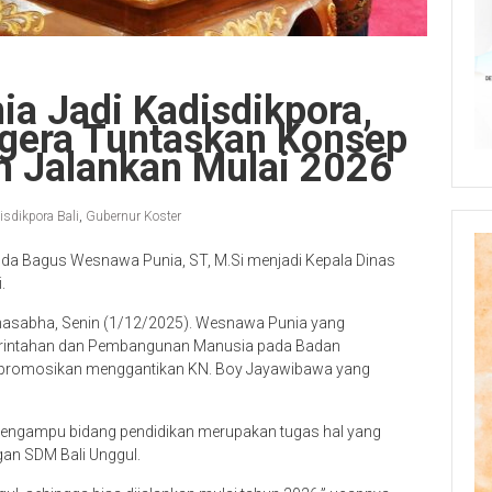
a Jadi Kadisdikpora,
egera Tuntaskan Konsep
n Jalankan Mulai 2026
isdikpora Bali
,
Gubernur Koster
 Ida Bagus Wesnawa Punia, ST, M.Si menjadi Kepala Dinas
.
thasabha, Senin (1/12/2025). Wesnawa Punia yang
erintahan dan Pembangunan Manusia pada Badan
ipromosikan menggantikan KN. Boy Jayawibawa yang
pengampu bidang pendidikan merupakan tugas hal yang
an SDM Bali Unggul.