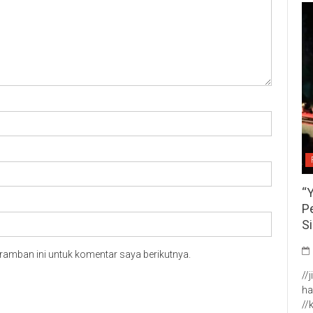
“
P
S
ramban ini untuk komentar saya berikutnya.
//
ha
//