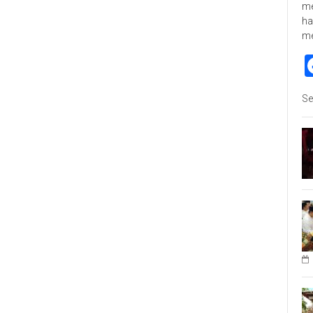
me
ha
m
Se