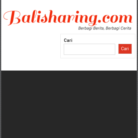
Lompat
ke
konten
Cari
Cari