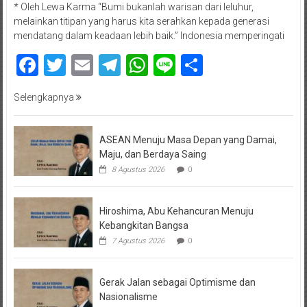
* Oleh Lewa Karma “Bumi bukanlah warisan dari leluhur,
melainkan titipan yang harus kita serahkan kepada generasi
mendatang dalam keadaan lebih baik.” Indonesia memperingati
Facebook
Twitter
Email
Telegram
WhatsApp
Line
Share
Selengkapnya
ASEAN Menuju Masa Depan yang Damai,
Maju, dan Berdaya Saing
8 Agustus 2026
0
Hiroshima, Abu Kehancuran Menuju
Kebangkitan Bangsa
7 Agustus 2026
0
Gerak Jalan sebagai Optimisme dan
Nasionalisme