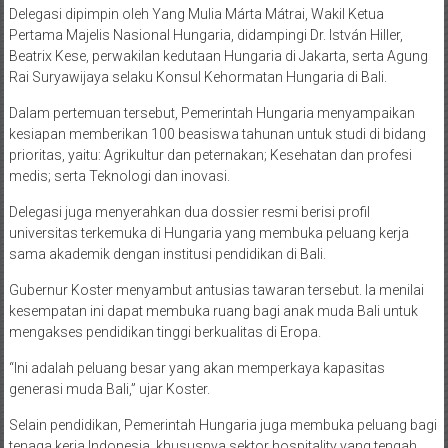
Delegasi dipimpin oleh Yang Mulia Márta Mátrai, Wakil Ketua
Pertama Majelis Nasional Hungaria, didampingi Dr. István Hiller,
Beatrix Kese, perwakilan kedutaan Hungaria di Jakarta, serta Agung
Rai Suryawijaya selaku Konsul Kehormatan Hungaria di Bali.
Dalam pertemuan tersebut, Pemerintah Hungaria menyampaikan
kesiapan memberikan 100 beasiswa tahunan untuk studi di bidang
prioritas, yaitu: Agrikultur dan peternakan; Kesehatan dan profesi
medis; serta Teknologi dan inovasi.
Delegasi juga menyerahkan dua dossier resmi berisi profil
universitas terkemuka di Hungaria yang membuka peluang kerja
sama akademik dengan institusi pendidikan di Bali.
Gubernur Koster menyambut antusias tawaran tersebut. Ia menilai
kesempatan ini dapat membuka ruang bagi anak muda Bali untuk
mengakses pendidikan tinggi berkualitas di Eropa.
“Ini adalah peluang besar yang akan memperkaya kapasitas
generasi muda Bali,” ujar Koster.
Selain pendidikan, Pemerintah Hungaria juga membuka peluang bagi
tenaga kerja Indonesia, khususnya sektor hospitality yang tengah