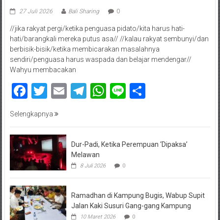
27 Juli 2026
Bali Sharing
0
//jika rakyat pergi/ketika penguasa pidato/kita harus hati-
hati/barangkali mereka putus asa// //kalau rakyat sembunyi/dan
berbisik-bisik/ketika membicarakan masalahnya
sendiri/penguasa harus waspada dan belajar mendengar//
Wahyu membacakan
Facebook
Twitter
Email
Telegram
WhatsApp
Line
Share
Selengkapnya
Dur-Padi, Ketika Perempuan ‘Dipaksa’
Melawan
8 Juli 2026
0
Ramadhan di Kampung Bugis, Wabup Supit
Jalan Kaki Susuri Gang-gang Kampung
10 Maret 2026
0