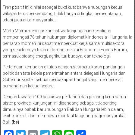
Tren positif ini dinilai sebagai bukti kuat bahwa hubungan kedua
wilayah terus berkembang, tidak hanya di tingkat pemerintahan,
tetapi juga antarmasyarakat.
Márta Mátrai menegaskan bahwa kunjungan ini sekaligus
memperingati 70 tahun hubungan diplomatik Indonesia–Hungaria. Ia
berharap momen ini dapat memperkuat kerja sama multisektoral
yang sebelumnya telah didorong melalui Economic Focus Forum,
termasuk bidang energi, agrikultur, budaya, dan teknologi.
Pertemuan kemudian ditutup dengan sesi pertukaran pandangan
politik dan tata kelola pemerintahan antara delegasi Hungaria dan
Gubernur Koster, sebuah percakapan hangat yang mempererat
pemahaman kedua negara.
Dengan tawaran 100 beasiswa per tahun dan peluang kerja sama
sister province, kunjungan ini dipandang sebagai titik penting
dimulainya babak baru hubungan Bali dan Hungaria lebih dalam,
lebih konkret, dan membawa manfaat langsung bagi masyarakat
Bali.
(bs)
Facebook
Twitter
Email
Telegram
WhatsApp
Line
Share