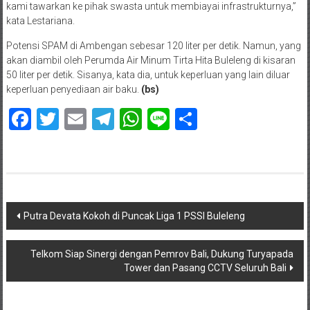
kami tawarkan ke pihak swasta untuk membiayai infrastrukturnya,”
kata Lestariana.
Potensi SPAM di Ambengan sebesar 120 liter per detik. Namun, yang
akan diambil oleh Perumda Air Minum Tirta Hita Buleleng di kisaran
50 liter per detik. Sisanya, kata dia, untuk keperluan yang lain diluar
keperluan penyediaan air baku.
(bs)
Facebook
Twitter
Email
Telegram
WhatsApp
Line
Share
Navigasi
Putra Devata Kokoh di Puncak Liga 1 PSSI Buleleng
pos
Telkom Siap Sinergi dengan Pemrov Bali, Dukung Turyapada
Tower dan Pasang CCTV Seluruh Bali