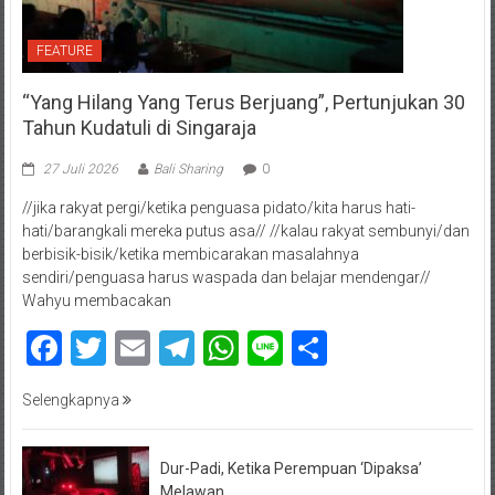
FEATURE
“Yang Hilang Yang Terus Berjuang”, Pertunjukan 30
Tahun Kudatuli di Singaraja
27 Juli 2026
Bali Sharing
0
//jika rakyat pergi/ketika penguasa pidato/kita harus hati-
hati/barangkali mereka putus asa// //kalau rakyat sembunyi/dan
berbisik-bisik/ketika membicarakan masalahnya
sendiri/penguasa harus waspada dan belajar mendengar//
Wahyu membacakan
Facebook
Twitter
Email
Telegram
WhatsApp
Line
Share
Selengkapnya
Dur-Padi, Ketika Perempuan ‘Dipaksa’
Melawan