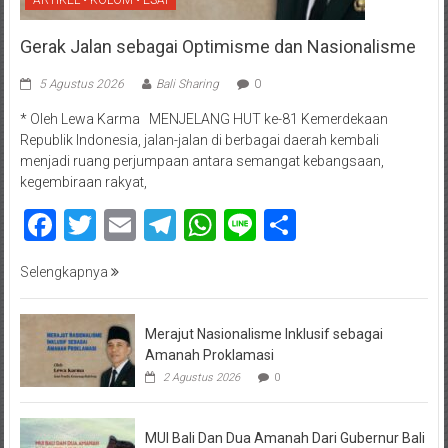
ARTIKEL • KOLOM • ESAI
Gerak Jalan sebagai Optimisme dan Nasionalisme
5 Agustus 2026
Bali Sharing
0
* Oleh Lewa Karma MENJELANG HUT ke-81 Kemerdekaan
Republik Indonesia, jalan-jalan di berbagai daerah kembali
menjadi ruang perjumpaan antara semangat kebangsaan,
kegembiraan rakyat,
Facebook
Twitter
Email
Telegram
WhatsApp
Line
Share
Selengkapnya
Merajut Nasionalisme Inklusif sebagai
Amanah Proklamasi
2 Agustus 2026
0
MUI Bali Dan Dua Amanah Dari Gubernur Bali