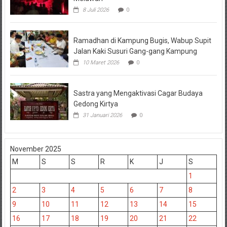
8 Juli 2026
0
Ramadhan di Kampung Bugis, Wabup Supit
Jalan Kaki Susuri Gang-gang Kampung
10 Maret 2026
0
Sastra yang Mengaktivasi Cagar Budaya
Gedong Kirtya
31 Januari 2026
0
November 2025
M
S
S
R
K
J
S
1
2
3
4
5
6
7
8
9
10
11
12
13
14
15
16
17
18
19
20
21
22