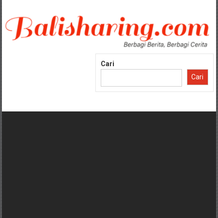
Lompat
ke
konten
Cari
Cari