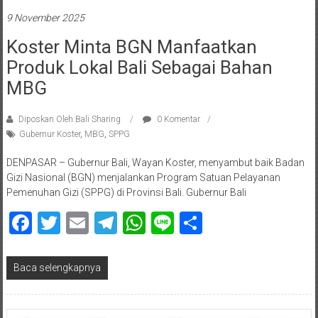
9 November 2025
Koster Minta BGN Manfaatkan
Produk Lokal Bali Sebagai Bahan
MBG
Diposkan Oleh:Bali Sharing
0 Komentar
Gubernur Koster
,
MBG
,
SPPG
DENPASAR – Gubernur Bali, Wayan Koster, menyambut baik Badan
Gizi Nasional (BGN) menjalankan Program Satuan Pelayanan
Pemenuhan Gizi (SPPG) di Provinsi Bali. Gubernur Bali
Facebook
Twitter
Email
Telegram
WhatsApp
Line
Share
Baca selengkapnya