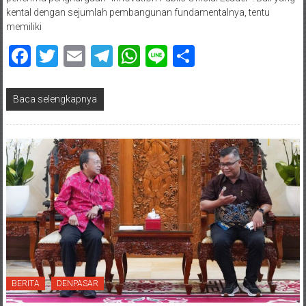
kental dengan sejumlah pembangunan fundamentalnya, tentu
memiliki
Facebook
Twitter
Email
Telegram
WhatsApp
Line
Share
Baca selengkapnya
BERITA
DENPASAR