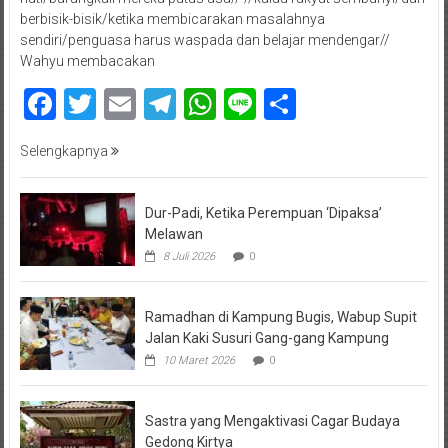
berbisik-bisik/ketika membicarakan masalahnya
sendiri/penguasa harus waspada dan belajar mendengar//
Wahyu membacakan
Facebook
Twitter
Email
Telegram
WhatsApp
Line
Share
Selengkapnya
Dur-Padi, Ketika Perempuan ‘Dipaksa’
Melawan
8 Juli 2026
0
Ramadhan di Kampung Bugis, Wabup Supit
Jalan Kaki Susuri Gang-gang Kampung
10 Maret 2026
0
Sastra yang Mengaktivasi Cagar Budaya
Gedong Kirtya