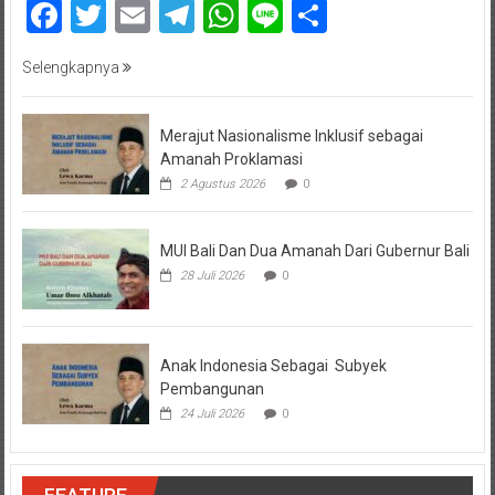
Facebook
Twitter
Email
Telegram
WhatsApp
Line
Share
Selengkapnya
Merajut Nasionalisme Inklusif sebagai
Amanah Proklamasi
2 Agustus 2026
0
MUI Bali Dan Dua Amanah Dari Gubernur Bali
28 Juli 2026
0
Anak Indonesia Sebagai Subyek
Pembangunan
24 Juli 2026
0