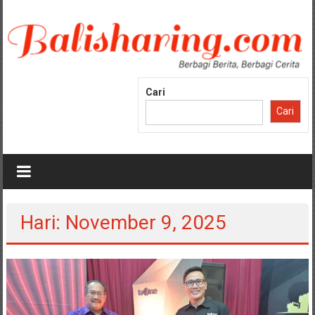
Lompat
ke
konten
Cari
Cari
Hari: November 9, 2025