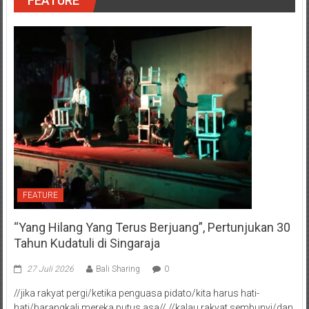
FEATURE
FEATURE
“Yang Hilang Yang Terus Berjuang”, Pertunjukan 30
Tahun Kudatuli di Singaraja
27 Juli 2026
Bali Sharing
0
//jika rakyat pergi/ketika penguasa pidato/kita harus hati-
hati/barangkali mereka putus asa// //kalau rakyat sembunyi/dan