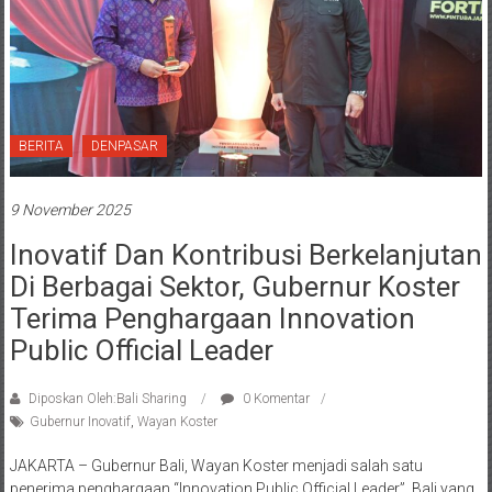
BERITA
DENPASAR
9 November 2025
Inovatif Dan Kontribusi Berkelanjutan
Di Berbagai Sektor, Gubernur Koster
Terima Penghargaan Innovation
Public Official Leader
Diposkan Oleh:Bali Sharing
0 Komentar
Gubernur Inovatif
,
Wayan Koster
JAKARTA – Gubernur Bali, Wayan Koster menjadi salah satu
penerima penghargaan “Innovation Public Official Leader”. Bali yang