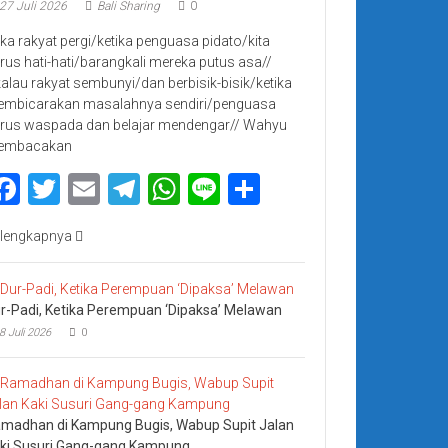
27 Juli 2026
Bali Sharing
0
jika rakyat pergi/ketika penguasa pidato/kita
rus hati-hati/barangkali mereka putus asa//
kalau rakyat sembunyi/dan berbisik-bisik/ketika
mbicarakan masalahnya sendiri/penguasa
rus waspada dan belajar mendengar// Wahyu
embacakan
Facebook
Twitter
Email
Telegram
WhatsApp
Line
Share
lengkapnya
r-Padi, Ketika Perempuan ‘Dipaksa’ Melawan
8 Juli 2026
0
madhan di Kampung Bugis, Wabup Supit Jalan
ki Susuri Gang-gang Kampung