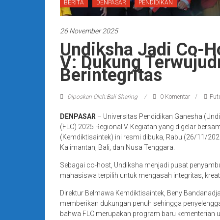
BERITA
DENPASAR
PENDIDIKAN
26 November 2025
Undiksha Jadi Co-H
V: Dukung Terwuju
Berintegritas
Diposkan Oleh:Bali Sharing
0 Komentar
Fut
DENPASAR
– Universitas Pendidikan Ganesha (Undi
(FLC) 2025 Regional V. Kegiatan yang digelar bersa
(Kemdiktisaintek) ini resmi dibuka, Rabu (26/11/2025
Kalimantan, Bali, dan Nusa Tenggara.
Sebagai co-host, Undiksha menjadi pusat penyambu
mahasiswa terpilih untuk mengasah integritas, kreat
Direktur Belmawa Kemdiktisaintek, Beny Bandanadj
memberikan dukungan penuh sehingga penyelenggar
bahwa FLC merupakan program baru kementerian 