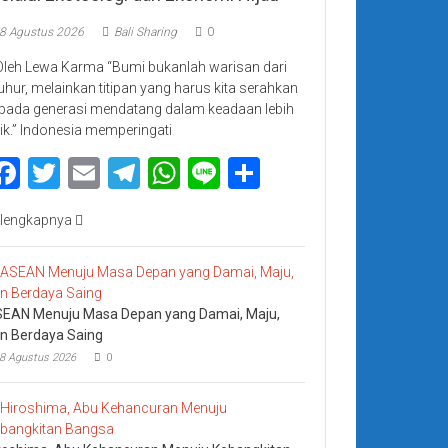
8 Agustus 2026
Bali Sharing
0
Oleh Lewa Karma “Bumi bukanlah warisan dari
luhur, melainkan titipan yang harus kita serahkan
pada generasi mendatang dalam keadaan lebih
ik.” Indonesia memperingati
Facebook
Twitter
Email
Telegram
WhatsApp
Line
Share
lengkapnya
EAN Menuju Masa Depan yang Damai, Maju,
n Berdaya Saing
8 Agustus 2026
0