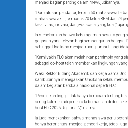
menjadi bagian penting dalam mewujudkannya.
“Dari ratusan pendaftar, terpilih 60 mahasiswa terb
mahasiswa aktif, termasuk 20 ketua BEM dan 24 p
kreativitas, inovasi, dan jiwa sosial yang kuat,” ujarn
Ia menekankan bahwa keberagaman peserta yang be
gagasan yang relevan bagi pembangunan bangsa. Pes
sehingga Undiksha menjadi ruang tumbuh bagi ide-i
“Kami yakin FLC akan melahirkan pemimpin yang 
sebagai co-host telah memberikan lingkungan yan
Wakil Rektor Bidang Akademik dan Kerja Sama Undiksh
sambutannya menegaskan Undiksha selalu membuka
dalam kegiatan berskala nasional seperti FLC.
“Pendidikan tinggi tidak hanya berbicara tentang belaj
sering kali menjadi penentu keberhasilan di dunia k
host FLC 2025 Regional V,” ujarnya.
Ia juga menekankan bahwa mahasiswa perlu berani
hanya berorientasi menjadi pencari kerja, tetapi jug