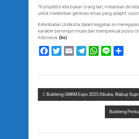
“Kompetitor kita bukan orang lain, melainkan diri k
untuk melahirkan generasi emas yang adaptif, visione
Keterlibatan Undiksha dalam kegiatan ini mene
karakter pemimpin muda dan memperkuat posisi Un
Indonesia.
(bs)
Facebook
Twitter
Email
Telegram
WhatsAp
Line
Sha
Navigasi
Buleleng UMKM Expo 2025 Dibuka, Wabup Supr
pos
Buleleng Perku