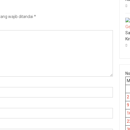
ang wajib ditandai
*
Sa
Ki
No
2
9
1
2
3