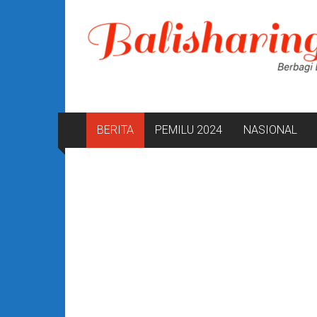
Lompat
ke
konten
BERITA
PEMILU 2024
NASIONAL