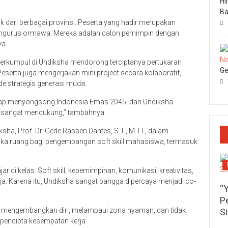
Hi
Ba
aik dari berbagai provinsi. Peserta yang hadir merupakan
engurus ormawa. Mereka adalah calon pemimpin dengan
ya.
rkumpul di Undiksha mendorong terciptanya pertukaran
Ge
erta juga mengerjakan mini project secara kolaboratif,
de strategis generasi muda.
siap menyongsong Indonesia Emas 2045, dan Undiksha
g sangat mendukung,” tambahnya.
a, Prof. Dr. Gede Rasben Dantes, S.T., M.T.I., dalam
 ruang bagi pengembangan soft skill mahasiswa, termasuk
ar di kelas. Soft skill, kepemimpinan, komunikasi, kreativitas,
erja. Karena itu, Undiksha sangat bangga dipercaya menjadi co-
“
P
 mengembangkan diri, melampaui zona nyaman, dan tidak
S
a pencipta kesempatan kerja.