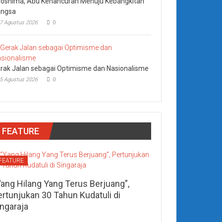
roshima, Abu Kehancuran Menuju Kebangkitan
ngsa
7 Agustus 2026
0
rak Jalan sebagai Optimisme dan Nasionalisme
5 Agustus 2026
0
FEATURE
FEATURE
Yang Hilang Yang Terus Berjuang”,
ertunjukan 30 Tahun Kudatuli di
ingaraja