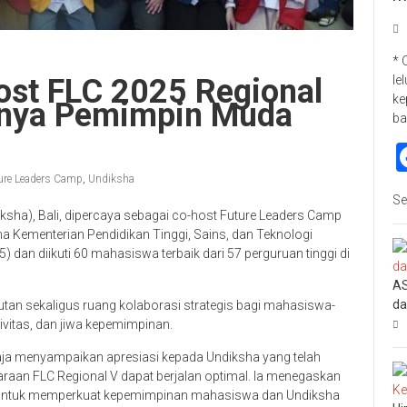
* 
ost FLC 2025 Regional
le
ke
dnya Pemimpin Muda
ba
ure Leaders Camp
,
Undiksha
Se
ksha), Bali, dipercaya sebagai co-host Future Leaders Camp
ma Kementerian Pendidikan Tinggi, Sains, dan Teknologi
) dan diikuti 60 mahasiswa terbaik dari 57 perguruan tinggi di
AS
da
tan sekaligus ruang kolaborasi strategis bagi mahasiswa-
ivitas, dan jiwa kepemimpinan.
aja menyampaikan apresiasi kepada Undiksha yang telah
aan FLC Regional V dapat berjalan optimal. Ia menegaskan
untuk memperkuat kepemimpinan mahasiswa dan Undiksha