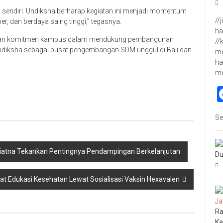
ita sendiri. Undiksha berharap kegiatan ini menjadi momentum
//
r, dan berdaya saing tinggi,” tegasnya.
ha
gaskan komitmen kampus dalam mendukung pembangunan
//
diksha sebagai pusat pengembangan SDM unggul di Bali dan
me
ha
m
p
re
Se
iatna Tekankan Pentingnya Pendampingan Berkelanjutan
Du
at Edukasi Kesehatan Lewat Sosialisasi Vaksin Hexavalen
Ra
Ka