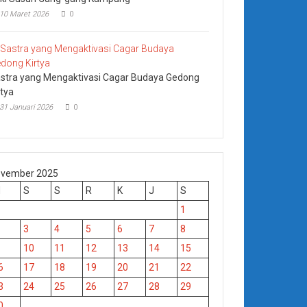
10 Maret 2026
0
stra yang Mengaktivasi Cagar Budaya Gedong
rtya
31 Januari 2026
0
vember 2025
M
S
S
R
K
J
S
1
3
4
5
6
7
8
10
11
12
13
14
15
6
17
18
19
20
21
22
3
24
25
26
27
28
29
0