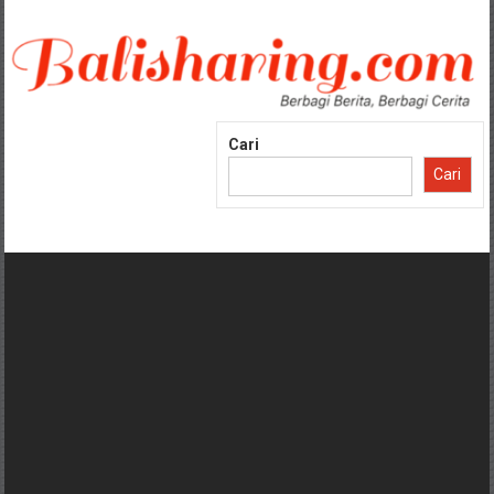
Lompat
ke
konten
Cari
Cari