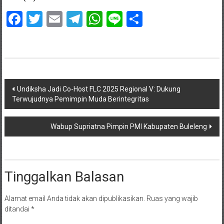
Facebook
Twitter
Email
Telegram
WhatsApp
Line
Share
Navigasi
Undiksha Jadi Co-Host FLC 2025 Regional V: Dukung
Terwujudnya Pemimpin Muda Berintegritas
pos
Wabup Supriatna Pimpin PMI Kabupaten Buleleng
Tinggalkan Balasan
Alamat email Anda tidak akan dipublikasikan.
Ruas yang wajib
ditandai
*