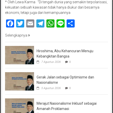
* Oleh Lewa Karma “Di tengah dunia yang semakin terpolarisasi,
kekuatan sebuah kawasan tidak hanya diukur dari besarnya
ekonomi, tetapi juga dari kemampuannya
Facebook
Twitter
Email
Telegram
WhatsApp
Line
Share
Selengkapnya
Hiroshima, Abu Kehancuran Menuju
Kebangkitan Bangsa
7 Agustus 2026
0
Gerak Jalan sebagai Optimisme dan
Nasionalisme
5 Agustus 2026
0
Merajut Nasionalisme Inklusif sebagai
Amanah Proklamasi