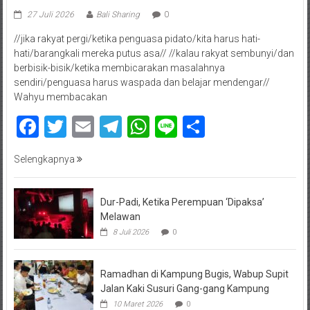
27 Juli 2026
Bali Sharing
0
//jika rakyat pergi/ketika penguasa pidato/kita harus hati-
hati/barangkali mereka putus asa// //kalau rakyat sembunyi/dan
berbisik-bisik/ketika membicarakan masalahnya
sendiri/penguasa harus waspada dan belajar mendengar//
Wahyu membacakan
Facebook
Twitter
Email
Telegram
WhatsApp
Line
Share
Selengkapnya
Dur-Padi, Ketika Perempuan ‘Dipaksa’
Melawan
8 Juli 2026
0
Ramadhan di Kampung Bugis, Wabup Supit
Jalan Kaki Susuri Gang-gang Kampung
10 Maret 2026
0