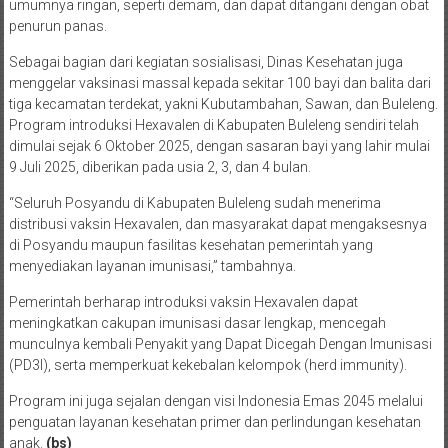
umumnya ringan, seperti demam, dan dapat ditangani dengan obat
penurun panas.
Sebagai bagian dari kegiatan sosialisasi, Dinas Kesehatan juga
menggelar vaksinasi massal kepada sekitar 100 bayi dan balita dari
tiga kecamatan terdekat, yakni Kubutambahan, Sawan, dan Buleleng.
Program introduksi Hexavalen di Kabupaten Buleleng sendiri telah
dimulai sejak 6 Oktober 2025, dengan sasaran bayi yang lahir mulai
9 Juli 2025, diberikan pada usia 2, 3, dan 4 bulan.
“Seluruh Posyandu di Kabupaten Buleleng sudah menerima
distribusi vaksin Hexavalen, dan masyarakat dapat mengaksesnya
di Posyandu maupun fasilitas kesehatan pemerintah yang
menyediakan layanan imunisasi,” tambahnya.
Pemerintah berharap introduksi vaksin Hexavalen dapat
meningkatkan cakupan imunisasi dasar lengkap, mencegah
munculnya kembali Penyakit yang Dapat Dicegah Dengan Imunisasi
(PD3I), serta memperkuat kekebalan kelompok (herd immunity).
Program ini juga sejalan dengan visi Indonesia Emas 2045 melalui
penguatan layanan kesehatan primer dan perlindungan kesehatan
anak.
(bs)