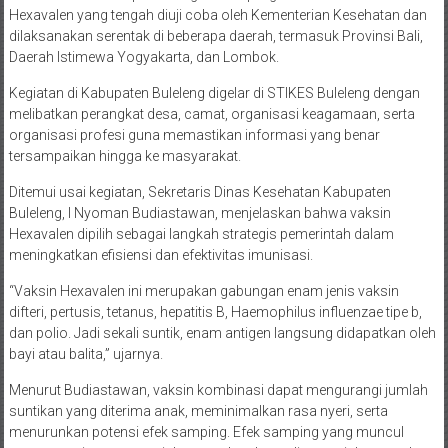
Hexavalen yang tengah diuji coba oleh Kementerian Kesehatan dan
dilaksanakan serentak di beberapa daerah, termasuk Provinsi Bali,
Daerah Istimewa Yogyakarta, dan Lombok.
Kegiatan di Kabupaten Buleleng digelar di STIKES Buleleng dengan
melibatkan perangkat desa, camat, organisasi keagamaan, serta
organisasi profesi guna memastikan informasi yang benar
tersampaikan hingga ke masyarakat.
Ditemui usai kegiatan, Sekretaris Dinas Kesehatan Kabupaten
Buleleng, I Nyoman Budiastawan, menjelaskan bahwa vaksin
Hexavalen dipilih sebagai langkah strategis pemerintah dalam
meningkatkan efisiensi dan efektivitas imunisasi.
“Vaksin Hexavalen ini merupakan gabungan enam jenis vaksin
difteri, pertusis, tetanus, hepatitis B, Haemophilus influenzae tipe b,
dan polio. Jadi sekali suntik, enam antigen langsung didapatkan oleh
bayi atau balita,” ujarnya.
Menurut Budiastawan, vaksin kombinasi dapat mengurangi jumlah
suntikan yang diterima anak, meminimalkan rasa nyeri, serta
menurunkan potensi efek samping. Efek samping yang muncul