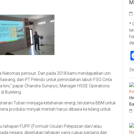
M
* 
te
ha
da
Se
 Natomas pensiun. Dan pada 2018 kami mendapatkan izin
n Bawang, dan PT Pelindo untuk pemindahan labuh FSO Cinta
kini,” papar Chandra Sunaryo, Manager HSSE Operations
di Buleleng.
Hi
rairan Tuban menjaga ketahanan energi, terutama BBM untuk
Ba
rena produksi minyak mentah harus dibawa ke kilang untuk
alu tahapan FUPP (Formulir Usulan Pelepasan dan/atau
ada negara, diperlukan tahapan yang cukup panjang dan