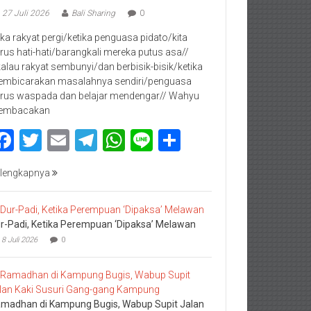
27 Juli 2026
Bali Sharing
0
jika rakyat pergi/ketika penguasa pidato/kita
rus hati-hati/barangkali mereka putus asa//
kalau rakyat sembunyi/dan berbisik-bisik/ketika
mbicarakan masalahnya sendiri/penguasa
rus waspada dan belajar mendengar// Wahyu
embacakan
Facebook
Twitter
Email
Telegram
WhatsApp
Line
Share
lengkapnya
r-Padi, Ketika Perempuan ‘Dipaksa’ Melawan
8 Juli 2026
0
madhan di Kampung Bugis, Wabup Supit Jalan