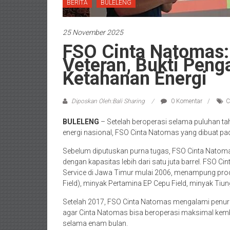
BERITA
BULELENG
25 November 2025
FSO Cinta Natomas:
Veteran, Bukti Pen
Ketahanan Energi
Diposkan Oleh:Bali Sharing
0 Komentar
C
BULELENG
– Setelah beroperasi selama puluhan ta
energi nasional, FSO Cinta Natomas yang dibuat p
Sebelum diputuskan purna tugas, FSO Cinta Nato
dengan kapasitas lebih dari satu juta barrel. FSO C
Service di Jawa Timur mulai 2006, menampung prod
Field), minyak Pertamina EP Cepu Field, minyak Tiun
Setelah 2017, FSO Cinta Natomas mengalami penuru
agar Cinta Natomas bisa beroperasi maksimal kemb
selama enam bulan.