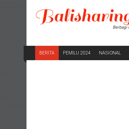
Lompat
ke
konten
BERITA
PEMILU 2024
NASIONAL