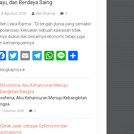
aju, dan Berdaya Saing
8 Agustus 2026
Bali Sharing
0
Oleh Lewa Karma “Di tengah dunia yang semakin
rpolarisasi, kekuatan sebuah kawasan tidak
nya diukur dari besarnya ekonomi, tetapi juga
ri kemampuannya
Facebook
Twitter
Email
Telegram
WhatsApp
Line
Share
lengkapnya
roshima, Abu Kehancuran Menuju Kebangkitan
ngsa
7 Agustus 2026
0