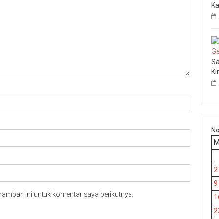
Ka
Sa
Ki
No
2
9
ramban ini untuk komentar saya berikutnya.
1
2