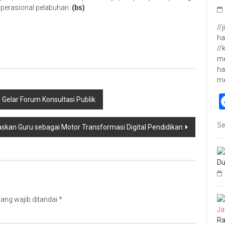
operasional pelabuhan.
(bs)
p
re
//
ha
//
me
ha
m
 Gelar Forum Konsultasi Publik
Se
gaskan Guru sebagai Motor Transformasi Digital Pendidikan
Du
ang wajib ditandai
*
Ra