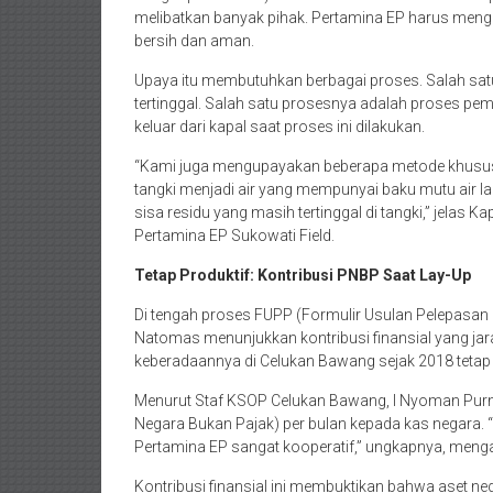
melibatkan banyak pihak. Pertamina EP harus men
bersih dan aman.
Upaya itu membutuhkan berbagai proses. Salah sat
tertinggal. Salah satu prosesnya adalah proses p
keluar dari kapal saat proses ini dilakukan.
“Kami juga mengupayakan beberapa metode khusus 
tangki menjadi air yang mempunyai baku mutu air la
sisa residu yang masih tertinggal di tangki,” jelas
Pertamina EP Sukowati Field.
Tetap Produktif: Kontribusi PNBP Saat Lay-Up
Di tengah proses FUPP (Formulir Usulan Pelepasan
Natomas menunjukkan kontribusi finansial yang jara
keberadaannya di Celukan Bawang sejak 2018 teta
Menurut Staf KSOP Celukan Bawang, I Nyoman Purn
Negara Bukan Pajak) per bulan kepada kas negara.
Pertamina EP sangat kooperatif,” ungkapnya, menga
Kontribusi finansial ini membuktikan bahwa aset n