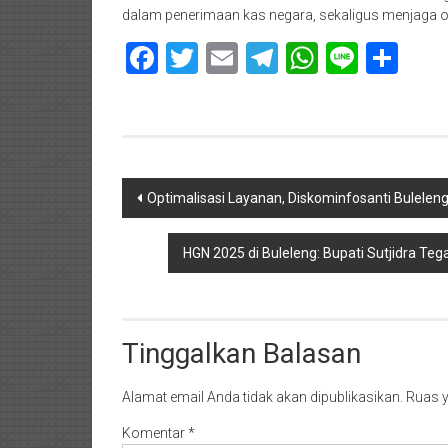
dalam penerimaan kas negara, sekaligus menjaga 
Facebook
Twitter
Email
Telegram
WhatsAp
Line
Sha
Navigasi
Optimalisasi Layanan, Diskominfosanti Buleleng
pos
HGN 2025 di Buleleng: Bupati Sutjidra Te
Tinggalkan Balasan
Alamat email Anda tidak akan dipublikasikan.
Ruas y
Komentar
*