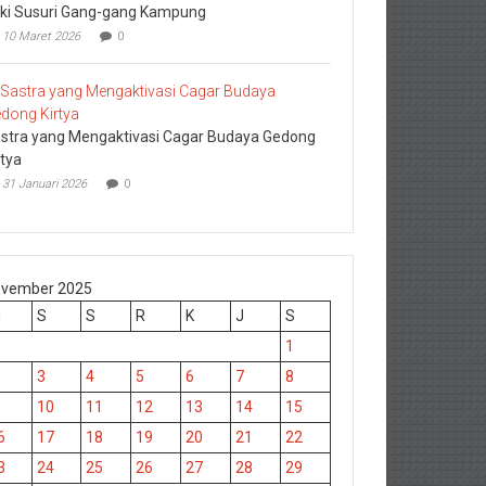
ki Susuri Gang-gang Kampung
10 Maret 2026
0
stra yang Mengaktivasi Cagar Budaya Gedong
rtya
31 Januari 2026
0
vember 2025
M
S
S
R
K
J
S
1
3
4
5
6
7
8
10
11
12
13
14
15
6
17
18
19
20
21
22
3
24
25
26
27
28
29