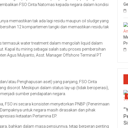
Ge
gembalikan FSO Cinta Natomas kepada negara dalam kondisi
unya memastikan tak ada lagi residu maupun oil sludge yang
embersihan 12 kompartemen tangki dan memastikan residu tak
Me
Pr
termasuk water treatment dalam mengolah liquid dalam
ut. Kapal itu miring sebagai salah satu proses pembersihan
 Kapten Agus Mulyanto, Asst. Manager Offshore Terminal PT
 dan/atau Penghapusan aset) yang panjang, FSO Cinta
ng disorot. Meskipun dalam status lay-up (tidak beroperasi),
p menjadi sumber pendapatan negara.
a, FSO ini secara konsisten menyetorkan PNBP (Penerimaan
“
 “Dampaknya untuk negara masih dirasakan dan pihak
P
presiasi ketaatan Pertamina EP.
S
egara, bahkan dalam masa pensiunnya, tetap berperan penting