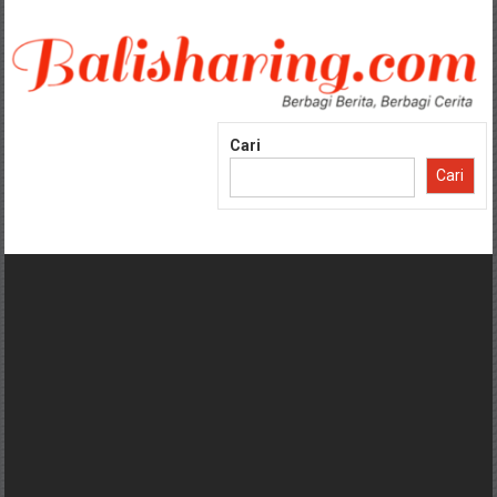
Lompat
ke
konten
Cari
Cari