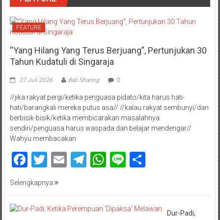
FEATURE
“Yang Hilang Yang Terus Berjuang”, Pertunjukan 30
Tahun Kudatuli di Singaraja
27 Juli 2026
Bali Sharing
0
//jika rakyat pergi/ketika penguasa pidato/kita harus hati-
hati/barangkali mereka putus asa// //kalau rakyat sembunyi/dan
berbisik-bisik/ketika membicarakan masalahnya
sendiri/penguasa harus waspada dan belajar mendengar//
Wahyu membacakan
Facebook
Twitter
Email
Telegram
WhatsApp
Line
Share
Selengkapnya
Dur-Padi,