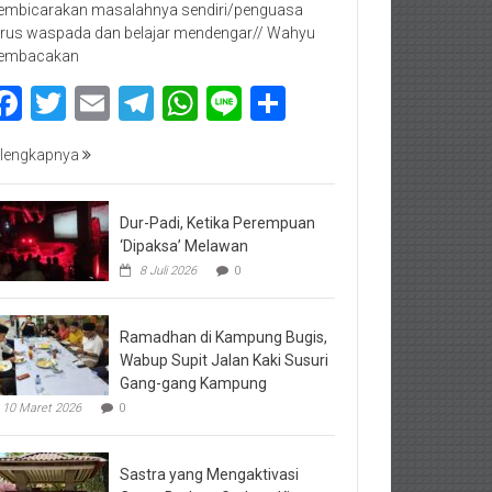
mbicarakan masalahnya sendiri/penguasa
rus waspada dan belajar mendengar// Wahyu
embacakan
Facebook
Twitter
Email
Telegram
WhatsApp
Line
Share
lengkapnya
Dur-Padi, Ketika Perempuan
‘Dipaksa’ Melawan
8 Juli 2026
0
Ramadhan di Kampung Bugis,
Wabup Supit Jalan Kaki Susuri
Gang-gang Kampung
10 Maret 2026
0
Sastra yang Mengaktivasi