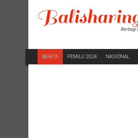
Lompat
ke
konten
BERITA
PEMILU 2024
NASIONAL