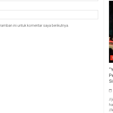
ramban ini untuk komentar saya berikutnya.
“
P
S
//
ha
//