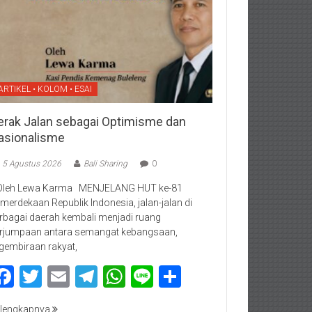
ARTIKEL • KOLOM • ESAI
erak Jalan sebagai Optimisme dan
asionalisme
5 Agustus 2026
Bali Sharing
0
Oleh Lewa Karma MENJELANG HUT ke-81
merdekaan Republik Indonesia, jalan-jalan di
rbagai daerah kembali menjadi ruang
rjumpaan antara semangat kebangsaan,
gembiraan rakyat,
Facebook
Twitter
Email
Telegram
WhatsApp
Line
Share
lengkapnya