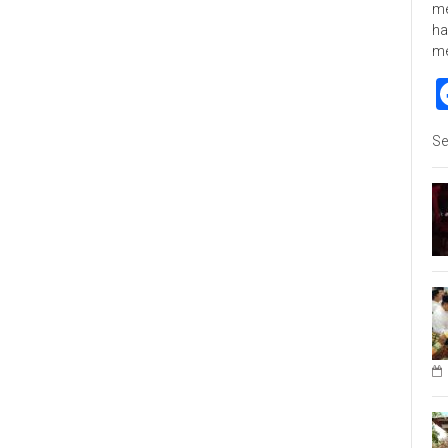
me
ha
m
Se