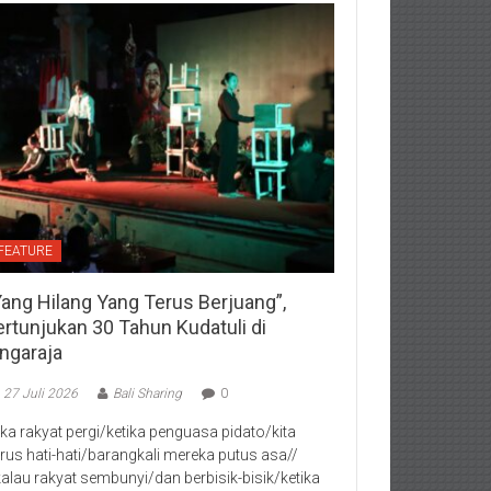
FEATURE
Yang Hilang Yang Terus Berjuang”,
ertunjukan 30 Tahun Kudatuli di
ingaraja
27 Juli 2026
Bali Sharing
0
jika rakyat pergi/ketika penguasa pidato/kita
rus hati-hati/barangkali mereka putus asa//
kalau rakyat sembunyi/dan berbisik-bisik/ketika