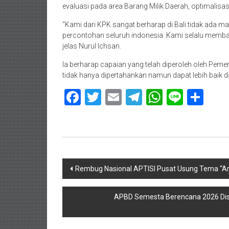
evaluasi pada area Barang Milik Daerah, optimalis
“Kami dari KPK sangat berharap di Bali tidak ada ma
percontohan seluruh indonesia. Kami selalu membaw
jelas Nurul Ichsan.
Ia berharap capaian yang telah diperoleh oleh Pemer
tidak hanya dipertahankan namun dapat lebih baik d
Facebook
Twitter
Email
Telegram
WhatsAp
Line
Sha
Navigasi
Rembug Nasional APTISI Pusat Usung Tema “Ar
pos
APBD Semesta Berencana 2026 Diset