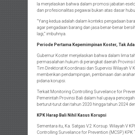
Ia menjelaskan bahwa dalam promosi jabatan eselon I
dan profesionalitas pegawai bukan atas dasar hubun
“Yang kedua adalah dalam konteks pengadaan baran
agar pengadaan barang dan jasa benar-benar bersih. I
lagi,” imbuhnya.
Periode Pertama Kepemimpinan Koster, Tak Ad
Gubernur Koster menjelaskan bahwa dalam lima ta
permasalahan hukum di perangkat daerah Provinsi Bal
Tim Direktorat Koordinasi dan Supervisi Wilayah V K
memberikan pendampingan, pembinaan dan arahan 
pidana korupsi.
Terkait Monitoring Controlling Surveilance for Prev
Pemerintah Provinsi Bali dalam hal upaya pencegaha
berturut-turut dari tahun 2020 hingga tahun 2024 deng
KPK Harap Bali Nihil Kasus Korupsi
Sementara itu, Ka. Satgas V.2. Korsup. Wilayah V 
Controlling Surveilance for Prevention (MCSP) KPK