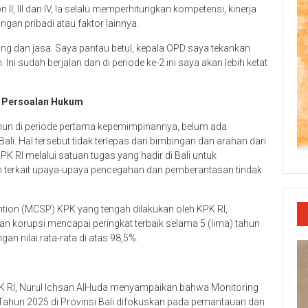
I, III dan IV, Ia selalu memperhitungkan kompetensi, kinerja
gan pribadi atau faktor lainnya.
g dan jasa. Saya pantau betul, kepala OPD saya tekankan
ni sudah berjalan dan di periode ke-2 ini saya akan lebih ketat
a Persoalan Hukum
hun di periode pertama kepemimpinannya, belum ada
i. Hal tersebut tidak terlepas dari bimbingan dan arahan dari
PK RI melalui satuan tugas yang hadir di Bali untuk
terkait upaya-upaya pencegahan dan pemberantasan tindak
ention (MCSP) KPK yang tengah dilakukan oleh KPK RI,
n korupsi mencapai peringkat terbaik selama 5 (lima) tahun
an nilai rata-rata di atas 98,5%.
KPK RI, Nurul Ichsan AlHuda menyampaikan bahwa Monitoring
 Tahun 2025 di Provinsi Bali difokuskan pada pemantauan dan