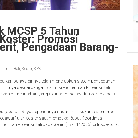
ik MCSP 5 Tahun
Koster: Promosi
erit, Pengadaan Barang-
ubernur Bali
,
Koster
,
KPK
paikan bahwa dirinya telah menerapkan sistem pencegahan
nurutnya sesuai dengan visi misi Pemerintah Provinsi Bali
ankan pemerintahan yang akuntabel, bebas dari korupsi serta
si jabatan. Saya sepenuhnya sudah melakukan sistem merit
gawai,” ujar Koster saat membuka Rapat Koordinasi
rintah Provinsi Bali pada Senin (17/11/2025) di Inspektorat