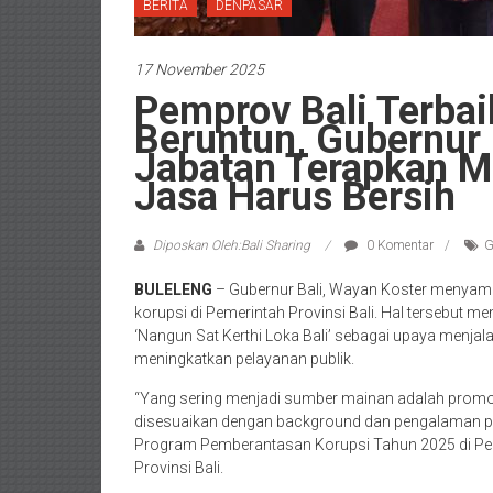
BERITA
DENPASAR
17 November 2025
Pemprov Bali Terba
Beruntun, Gubernur 
Jabatan Terapkan M
Jasa Harus Bersih
Diposkan Oleh:Bali Sharing
0 Komentar
G
BULELENG
– Gubernur Bali, Wayan Koster menyam
korupsi di Pemerintah Provinsi Bali. Hal tersebut me
‘Nangun Sat Kerthi Loka Bali’ sebagai upaya menjal
meningkatkan pelayanan publik.
“Yang sering menjadi sumber mainan adalah promo
disesuaikan dengan background dan pengalaman pe
Program Pemberantasan Korupsi Tahun 2025 di Peme
Provinsi Bali.