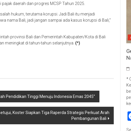
asi pajak daerah dan progres MCSP Tahun 2025.
salah hukum, terutama korupsi. Jadi Bali itu menjadi
a nama Bali, jadi jangan sampai ada kasus korupsi di Bali,”
intah provinsi Bali dan Pemerintah Kabupaten/Kota di Bali
an meningkat di tahun-tahun selanjutnya.
(*)
G
p
re
N
* 
Ke
be
ah Pendidikan Tinggi Menuju Indonesia Emas 2045”
pe
ke
ujui, Koster Siapkan Tiga Raperda Strategis Perkuat Arah
Pembangunan Bali
Se