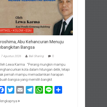
ARTIKEL • KOLOM • ESAI
iroshima, Abu Kehancuran Menuju
ebangkitan Bangsa
7 Agustus 2026
Bali Sharing
0
Oleh Lewa Karma “Perang mungkin mampu
nghancurkan kota dalam hitungan detik, tetapi
dak pernah mampu memadamkan harapan
buah bangsa yang memilih bangkit
Facebook
Twitter
Email
Telegram
WhatsApp
Line
Share
lengkapnya