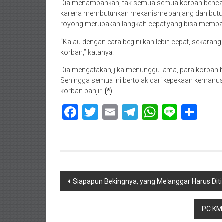
Dia menambahkan, tak semua semua korban bencana
karena membutuhkan mekanisme panjang dan butuh w
royong merupakan langkah cepat yang bisa membant
“Kalau dengan cara begini kan lebih cepat, sekaran
korban,” katanya.
Dia mengatakan, jika menunggu lama, para korban 
Sehingga semua ini bertolak dari kepekaan keman
korban banjir.
(*)
Facebook
Twitter
Email
Telegram
WhatsAp
Line
Sha
Navigasi
Siapapun Bekingnya, yang Melanggar Harus Dit
pos
PC KMH