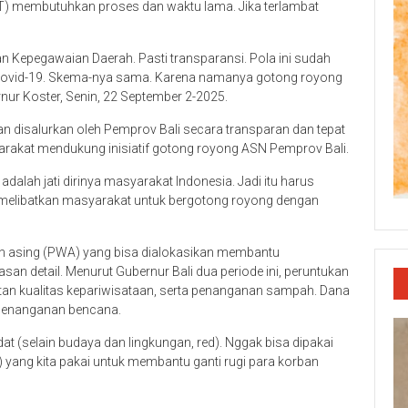
TT) membutuhkan proses dan waktu lama. Jika terlambat
n Kepegawaian Daerah. Pasti transparansi. Pola ini sudah
 Covid-19. Skema-nya sama. Karena namanya gotong royong
nur Koster, Senin, 22 September 2-2025.
 disalurkan oleh Pemprov Bali secara transparan dan tepat
arakat mendukung inisiatif gotong royong ASN Pemprov Bali.
dalah jati dirinya masyarakat Indonesia. Jadi itu harus
 melibatkan masyarakat untuk bergotong royong dengan
an asing (PWA) yang bisa dialokasikan membantu
an detail. Menurut Gubernur Bali dua periode ini, peruntukan
an kualitas kepariwisataan, serta penanganan sampah. Dana
 penanganan bencana.
at (selain budaya dan lingkungan, red). Nggak bisa dipakai
) yang kita pakai untuk membantu ganti rugi para korban