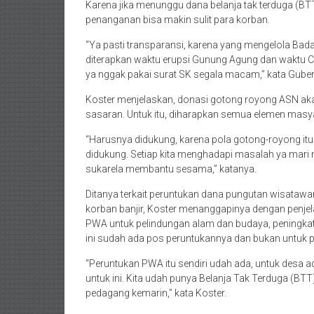
Karena jika menunggu dana belanja tak terduga (B
penanganan bisa makin sulit para korban.
“Ya pasti transparansi, karena yang mengelola Bada
diterapkan waktu erupsi Gunung Agung dan waktu
ya nggak pakai surat SK segala macam,” kata Guber
Koster menjelaskan, donasi gotong royong ASN akan
sasaran. Untuk itu, diharapkan semua elemen masy
“Harusnya didukung, karena pola gotong-royong itu a
didukung. Setiap kita menghadapi masalah ya mari
sukarela membantu sesama,” katanya.
Ditanya terkait peruntukan dana pungutan wisataw
korban banjir, Koster menanggapinya dengan penjelas
PWA untuk pelindungan alam dan budaya, peningkat
ini sudah ada pos peruntukannya dan bukan untuk
“Peruntukan PWA itu sendiri udah ada, untuk desa ad
untuk ini. Kita udah punya Belanja Tak Terduga (BTT
pedagang kemarin,” kata Koster.