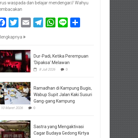
rus waspada dan belajar mendengar// Wahyu
embacakan
Facebook
Twitter
Email
Telegram
WhatsApp
Line
Share
lengkapnya
Dur-Padi, Ketika Perempuan
‘Dipaksa’ Melawan
8 Juli 2026
0
Ramadhan di Kampung Bugis,
Wabup Supit Jalan Kaki Susuri
Gang-gang Kampung
10 Maret 2026
0
Sastra yang Mengaktivasi
Cagar Budaya Gedong Kirtya