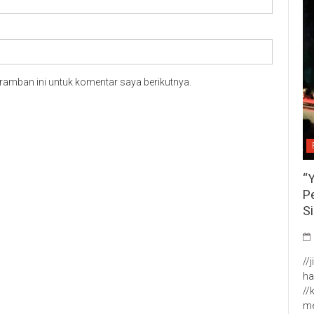
ramban ini untuk komentar saya berikutnya.
“
P
S
//
ha
//
me