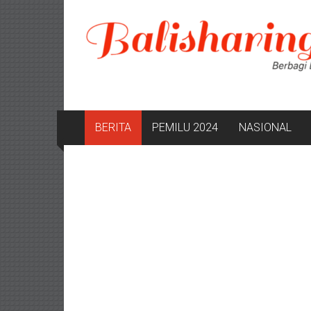
Lompat
ke
konten
BERITA
PEMILU 2024
NASIONAL