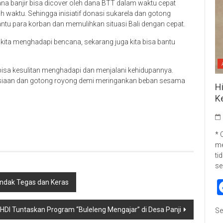
 banjir bisa dicover oleh dana BTT dalam waktu cepat
aktu. Sehingga inisiatif donasi sukarela dan gotong
u para korban dan memulihkan situasi Bali dengan cepat.
g kita menghadapi bencana, sekarang juga kita bisa bantu
bisa kesulitan menghadapi dan menjalani kehidupannya.
usiaan dan gotong royong demi meringankan beban sesama
H
K
p
re
* 
me
ti
se
indak Tegas dan Keras
DI Tuntaskan Program “Buleleng Mengajar” di Desa Panji
Se