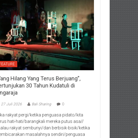
FEATURE
Yang Hilang Yang Terus Berjuang”,
ertunjukan 30 Tahun Kudatuli di
ingaraja
27 Juli 2026
Bali Sharing
0
jika rakyat pergi/ketika penguasa pidato/kita
rus hati-hati/barangkali mereka putus asa//
kalau rakyat sembunyi/dan berbisik-bisik/ketika
mbicarakan masalahnya sendiri/penguasa