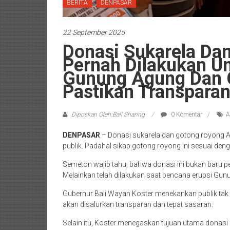
BERITA
DENPASAR
22 September 2025
Donasi Sukarela Da
Pernah Dilakukan Un
Gunung Agung Dan C
Pastikan Transpara
Diposkan Oleh:Bali Sharing
0 Komentar
A
DENPASAR
– Donasi sukarela dan gotong royong AS
publik. Padahal sikap gotong royong ini sesuai denga
Semeton wajib tahu, bahwa donasi ini bukan baru pe
Melainkan telah dilakukan saat bencana erupsi Gun
Gubernur Bali Wayan Koster menekankan publik tak p
akan disalurkan transparan dan tepat sasaran.
Selain itu, Koster menegaskan tujuan utama donasi