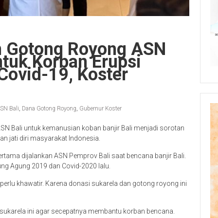
n Gotong Royong ASN
tuk Korban Erupsi
ovid-19, Koster
n
SN Bali
,
Dana Gotong Royong
,
Gubernur Koster
N Bali untuk kemanusian koban banjir Bali menjadi sorotan
n jati diri masyarakat Indonesia.
rtama dijalankan ASN Pemprov Bali saat bencana banjir Bali.
ung Agung 2019 dan Covid-2020 lalu.
erlu khawatir. Karena donasi sukarela dan gotong royong ini
 sukarela ini agar secepatnya membantu korban bencana.